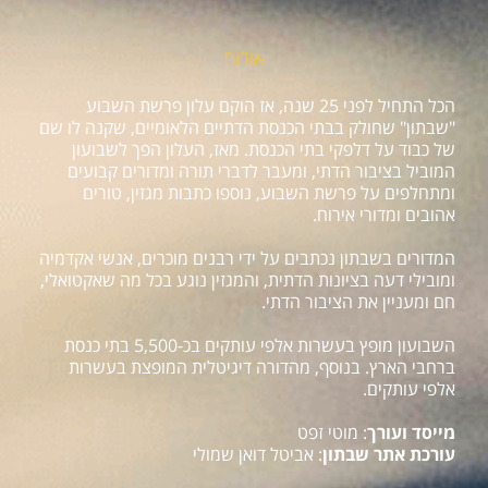
אודות
הכל התחיל לפני 25 שנה, אז הוקם עלון פרשת השבוע
"שבתון" שחולק בבתי הכנסת הדתיים הלאומיים, שקנה לו שם
של כבוד על דלפקי בתי הכנסת. מאז, העלון הפך לשבועון
המוביל בציבור הדתי, ומעבר לדברי תורה ומדורים קבועים
ומתחלפים על פרשת השבוע, נוספו כתבות מגזין, טורים
אהובים ומדורי אירוח.
המדורים בשבתון נכתבים על ידי רבנים מוכרים, אנשי אקדמיה
ומובילי דעה בציונות הדתית, והמגזין נוגע בכל מה שאקטואלי,
חם ומעניין את הציבור הדתי.
השבועון מופץ בעשרות אלפי עותקים בכ-5,500 בתי כנסת
ברחבי הארץ. בנוסף, מהדורה דיגיטלית המופצת בעשרות
אלפי עותקים.
מייסד ועורך
: מוטי זפט
עורכת אתר שבתון
: אביטל דואן שמולי