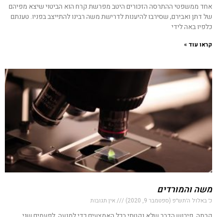
אחד ממשפטי ההתרסה הזכורים היטב מפרשת קרח הוא הביטוי שיצא מפיהם
של דתן ואבירם, שסירבו להיענות לדרישת משה רבינו להתייצב בפניו. טענתם
כלפיו באה לידי
קראו עוד »
משה והמורדים
כ׳ באלול ה׳תש״פ (ספטמבר 9, 2020)
אין תגובות
קרתה, פירוש הדבר שלא נקטתי בכל האמצעים כדי למנעה. לפעמים שני