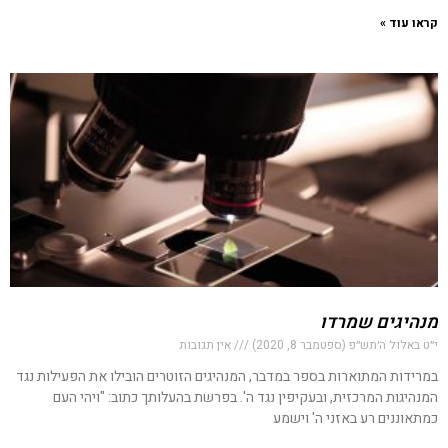
קראו עוד »
מנהיגים שמרדו
י״ט באלול ה׳תש״פ (ספטמבר 8, 2020)
אין תגובות
במרידות המתוארות בספר במדבר, המנהיגים הזוטרים הובילו את הפעילות נגד
המנהיגות המרכזית, ובעקיפין נגד ה'. בפרשת בהעלותך כתוב: "ויהי העם
כמתאוננים רע באזני ה' וישמע