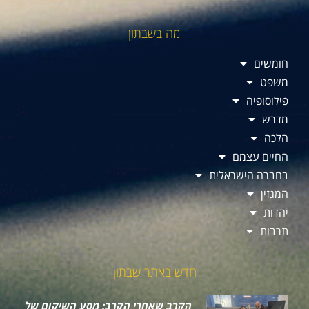
מה בשבתון
חומשים
משפט
פילוסופיה
מדרש
הלכה
החיים עצמם
בחברה הישראלית
המגזין
יהדות
תרבות
חדש באתר שבתון
הקרב שאחרי הקרב: מסע השיקום של