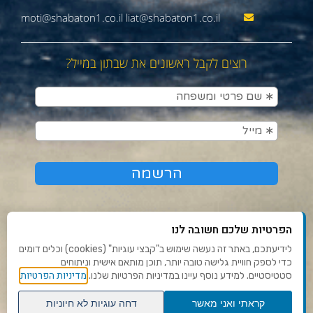
moti@shabaton1.co.il liat@shabaton1.co.il
רוצים לקבל ראשונים את שבתון במייל?
הפרטיות שלכם חשובה לנו
לידיעתכם, באתר זה נעשה שימוש ב"קבצי עוגיות" (cookies) וכלים דומים
כדי לספק חוויית גלישה טובה יותר, תוכן מותאם אישית וניתוחים
תנאי שימוש ומדיניות פרטיות
מדיניות הפרטיות
סטטיסטיים. למידע נוסף עיינו במדיניות הפרטיות שלנו.
פנו אלינו
קראתי ואני מאשר
דחה עוגיות לא חיוניות