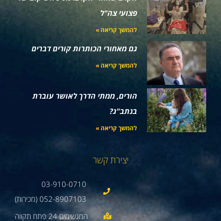
פצועי צה"ל
להמשך קריאה »
גם מאחורי הכותרות קורים דברים
להמשך קריאה »
הורים, ממתי הדרך לאושר עוברת
בנתב"ג?
להמשך קריאה »
יצירת קשר
03-910-0710
052-8907103 (מכירות)