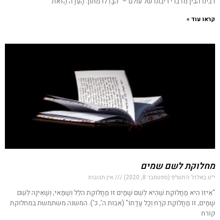
רבינו הבין מדברי ריבונו של עולם – "הִבָּדְלוּ מִתּוֹךְ הָעֵדָה הַזֹּאת
קראו עוד »
מחלוקת לשם שמים
י״ט באלול ה׳תש״פ (ספטמבר 8, 2020)
אין תגובות
"אֵיזוֹ הִיא מַחֲלוֹקֶת שֶׁהִיא לְשֵׁם שָׁמַיִם זוֹ מַחֲלוֹקֶת הִלֵל וְשַׁמַּאי, וְשֶׁאֵינָהּ לְשֵׁם
שָׁמַיִם, זוֹ מַחֲלוֹקֶת קֹרַח וְכָל עֲדָתוֹ" (אבות ה', כ'). המשנה משתמשת במחלוקת
קורח