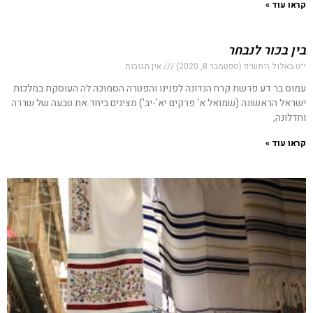
קראו עוד »
בין בכור לנבחר
י״ט באלול ה׳תש״פ (ספטמבר 8, 2020)
אין תגובות
עמוס בר דע פרשת קרח הנדונה לפנינו והפטרה הסמוכה לה העוסקת במלכות
ישראל הראשונה (שמואל א' פרקים יא'-יב') מציגים ביחד את טבעה של שררה
וחדלונה,
קראו עוד »