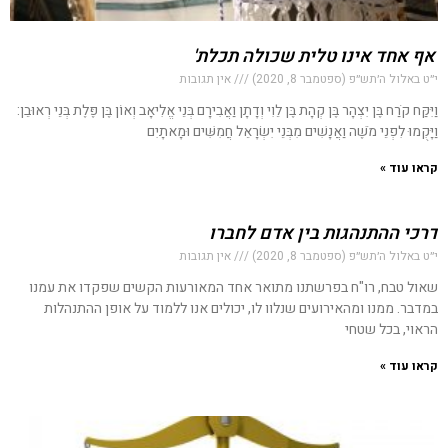
'אף אחד אינו טלית שכולה תכלת'
י״ט באלול ה׳תש״פ (ספטמבר 8, 2020)
אין תגובות
וַיִּקַּח קֹרַח בֶּן יִצְהָר בֶּן קְהָת בֶּן לֵוִי וְדָתָן וַאֲבִירָם בְּנֵי אֱלִיאָב וְאוֹן בֶּן פֶּלֶת בְּנֵי רְאוּבֵן:
וַיָּקֻמוּ לִפְנֵי מֹשֶׁה וַאֲנָשִׁים מִבְּנֵי יִשְׂרָאֵל חֲמִשִּׁים וּמָאתָיִם
קראו עוד »
דרכי ההתנהגות בין אדם לחברו
י״ט באלול ה׳תש״פ (ספטמבר 8, 2020)
אין תגובות
שאול טבח, רו"ח בפרשתנו מתואר אחד המאורעות הקשים שפקדו את עמנו
במדבר. ממנו ומהאירועים שנלוו לו, יכולים אנו ללמוד על אופן ההתנהלות
הראוי, בכל שטחי
קראו עוד »