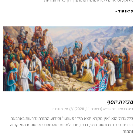
אלוקי, וכי אדם ללא אמונה המסתמך רק על החומריות
קראו עוד »
מכירת יוסף
כ״ה בכסלו ה׳תשפ״א (דצמבר 11, 2020)
אין תגובות
כלל גדול הוא "אין מקרא יוצא מידי פשוטו" וכידוע התורה נדרשת בארבעה
דרכים, פ.ר.ד.ס פשט, רמז, דרש, סוד. למרות שהפשט בפרשה זו הוא קשה
ותמוה