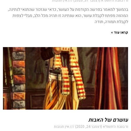
ט״ז בטבת ה׳תשפ״א (דצמבר 31, 2020)
אין תגובות
בהמשך למאמר בפרשה הקודמת על העושר, כדאי שנזכור שהתנאי לנתינה,
המהווה מפתח לקבלת עושר, הוא שנתינה זו תהיה מכל הלב, מבלי לצפות
לקבלת תמורה, תודה
קראו עוד »
עושרם של האבות
ט׳ בטבת ה׳תשפ״א (דצמבר 24, 2020)
אין תגובות