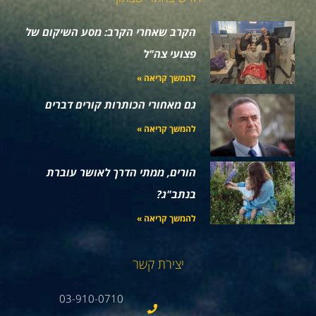
הקרב שאחרי הקרב: מסע השיקום של
פצועי צה"ל
להמשך קריאה »
גם מאחורי הכותרות קורים דברים
להמשך קריאה »
הורים, ממתי הדרך לאושר עוברת
בנתב"ג?
להמשך קריאה »
יצירת קשר
03-910-0710