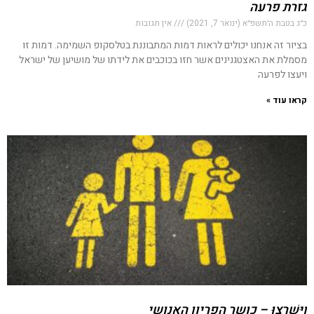
גזרת פרעה
כ״ג בטבת ה׳תשפ״א (ינואר 7, 2021)
אין תגובות
בציור זה אנחנו יכולים לראות דמות המתבוננת בטלסקופ השמימה. דמות זו
מסמלת את האצטגנינים אשר חזו בכוכבים את לידתו של מושיען של ישראל
ויעצו לפרעה
קראו עוד »
וַיִּשְׁרְצוּ – כושר הפריון האנושי