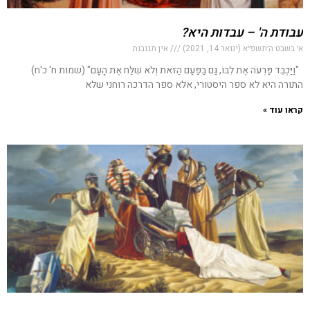
עבודת ה' – עבדות היא?
א׳ בשבט ה׳תשפ״א (ינואר 14, 2021)
אין תגובות
"וַיַּכְבֵּד פַּרְעֹה אֶת לִבּוֹ, גַּם בַּפַּעַם הַזֹּאת וְלֹא שִׁלַּח אֶת הָעָם" (שמות ח' כ'ח)
התורה היא לא ספר היסטורי, אלא ספר הדרכה רוחני שלא
קראו עוד »