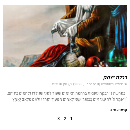
ברכת יצחק
א׳ בכסלו ה׳תשפ״א (נובמבר 17, 2020)
אין תגובות
בפרשה זו רבקה נושאת ברחמה תאומים שעוד לפני שנולדו נלחמים ביניהם,
"וַיֹּאמֶר ה' לָהּ שְׁנֵי גֹיִים בְּבִטְנֵךְ וּשְׁנֵי לְאֻמִּים מִמֵּעַיִךְ יִפָּרֵדוּ וּלְאֹם מִלְאֹם יֶאֱמָץ
קראו עוד »
3
2
1