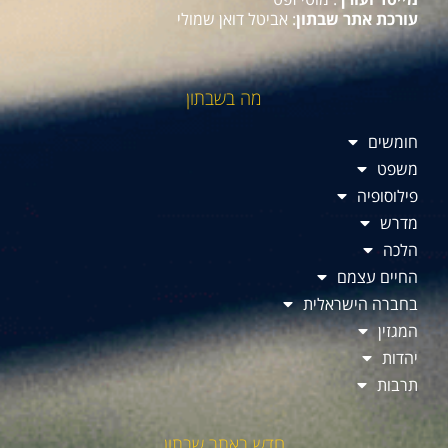
עורכת אתר שבתון
: אביטל דואן שמולי
מה בשבתון
חומשים
משפט
פילוסופיה
מדרש
הלכה
החיים עצמם
בחברה הישראלית
המגזין
יהדות
תרבות
חדש באתר שבתון