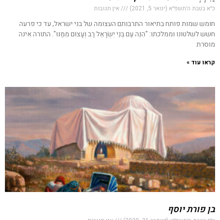
כ״א בטבת ה׳תשפ״א (ינואר 5, 2021)
אין תגובות
חומש שמות פותח בתיאור התרבותם העצומה של בני ישראל, עד כי פרעה
חשש לשלטונו וממלכתו: "הִנֵּה עַם בְּנֵי יִשְׂרָאֵל רַב וְעָצוּם מִמֶּנּוּ". התורה אינה
מוסרת
קראו עוד »
בן פורת יוסף