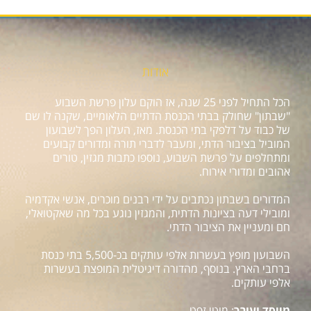
אודות
הכל התחיל לפני 25 שנה, אז הוקם עלון פרשת השבוע
"שבתון" שחולק בבתי הכנסת הדתיים הלאומיים, שקנה לו שם
של כבוד על דלפקי בתי הכנסת. מאז, העלון הפך לשבועון
המוביל בציבור הדתי, ומעבר לדברי תורה ומדורים קבועים
ומתחלפים על פרשת השבוע, נוספו כתבות מגזין, טורים
אהובים ומדורי אירוח.
המדורים בשבתון נכתבים על ידי רבנים מוכרים, אנשי אקדמיה
ומובילי דעה בציונות הדתית, והמגזין נוגע בכל מה שאקטואלי,
חם ומעניין את הציבור הדתי.
השבועון מופץ בעשרות אלפי עותקים בכ-5,500 בתי כנסת
ברחבי הארץ. בנוסף, מהדורה דיגיטלית המופצת בעשרות
אלפי עותקים.
מייסד ועורך
: מוטי זפט