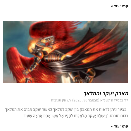
קראו עוד »
מאבק יעקב והמלאך
י״ד בכסלו ה׳תשפ״א (נובמבר 30, 2020)
אין תגובות
בציור ניתן לראות את המאבק בין יעקב למלאך כאשר יעקב מביס את המלאך
בכוח תורתו. "וַיִּשְׁלַח יַעֲקֹב מַלְאָכִים לְפָנָיו אֶל עֵשָׂו אָחִיו אַרְצָה שֵׂעִיר
קראו עוד »