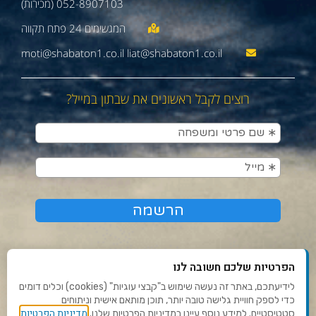
052-8907103 (מכירות)
moti@shabaton1.co.il liat@shabaton1.co.il
רוצים לקבל ראשונים את שבתון במייל?
הפרטיות שלכם חשובה לנו
לידיעתכם, באתר זה נעשה שימוש ב"קבצי עוגיות" (cookies) וכלים דומים
כדי לספק חוויית גלישה טובה יותר, תוכן מותאם אישית וניתוחים
תנאי שימוש ומדיניות פרטיות
מדיניות הפרטיות
סטטיסטיים. למידע נוסף עיינו במדיניות הפרטיות שלנו.