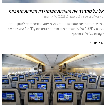
אל על מחזירה את השירות הפופולרי: מכירות פומביות
כ״א באלול ה׳תשפ״ג (ספטמבר 7, 2023)
אין תגובות
המכירות הפומביות מתחדשות – אל על מציעה כרטיסי טיסה למגוון יעדים
בזירת Bid2Fly אל על משיקה מחדש את פלטפורמת Bid2Fly המזמינה את
לקוחות אל על להשתתף
קראו עוד »