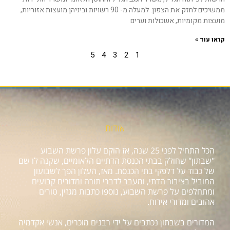
ממשיכים לחזק את הצפון. למעלה מ- 90 רשויות וביניהן מועצות אזוריות,
מועצות מקומיות, אשכולות וערים
קראו עוד »
5
4
3
2
1
אודות
הכל התחיל לפני 25 שנה, אז הוקם עלון פרשת השבוע
"שבתון" שחולק בבתי הכנסת הדתיים הלאומיים, שקנה לו שם
של כבוד על דלפקי בתי הכנסת. מאז, העלון הפך לשבועון
המוביל בציבור הדתי, ומעבר לדברי תורה ומדורים קבועים
ומתחלפים על פרשת השבוע, נוספו כתבות מגזין, טורים
אהובים ומדורי אירוח.
המדורים בשבתון נכתבים על ידי רבנים מוכרים, אנשי אקדמיה