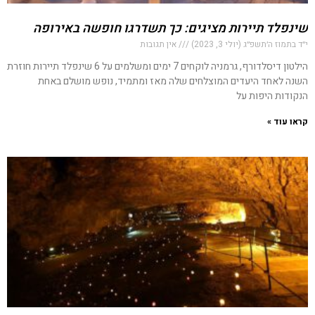
שינפלד תיירות מציגים: כך תשדרגו חופשה באירופה
י״ד בתמוז ה׳תשפ״ג (יולי 3, 2023)
אין תגובות
הילטון דיסלדורף, גרמניה לוקחים 7 ימים ומשלמים על 6 שינפלד תיירות חוזרת
השנה לאחד היעדים המוצלחים שלה מאז ומתמיד, נופש מושלם באחת
הנקודות היפות על
קראו עוד »