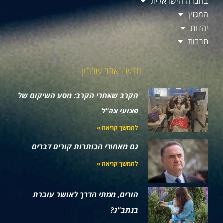
בחברה הישראלית
המגזין
יהדות
תרבות
חדש באתר שבתון
הקרב שאחרי הקרב: מסע השיקום של
פצועי צה"ל
להמשך קריאה »
גם מאחורי הכותרות קורים דברים
להמשך קריאה »
הורים, ממתי הדרך לאושר עוברת
בנתב"ג?