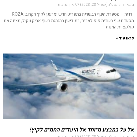
ב׳ באייר ה׳תשפ״ג (אפריל 23, 2023)
אין תגובות
רוזה – מסעדת השף הבשרית בתפריט חדש ומרענן לקיץ הקרוב: ROZA
מסעדת שף בשרית פופולארית, במודיעין בהנהגת השף אריק ווקיל, מציגה את
קולקציית המנות
קראו עוד »
אל על במבצע מיוחד אל היעדים החמים לקיץ!
ב׳ באייר ה׳תשפ״ג (אפריל 23, 2023)
אין תגובות