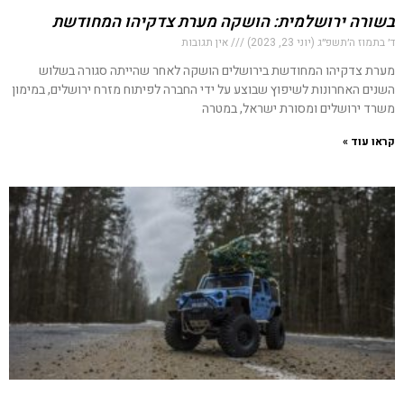
בשורה ירושלמית: הושקה מערת צדקיהו המחודשת
ד׳ בתמוז ה׳תשפ״ג (יוני 23, 2023)
אין תגובות
מערת צדקיהו המחודשת בירושלים הושקה לאחר שהייתה סגורה בשלוש
השנים האחרונות לשיפוץ שבוצע על ידי החברה לפיתוח מזרח ירושלים, במימון
משרד ירושלים ומסורת ישראל, במטרה
קראו עוד »