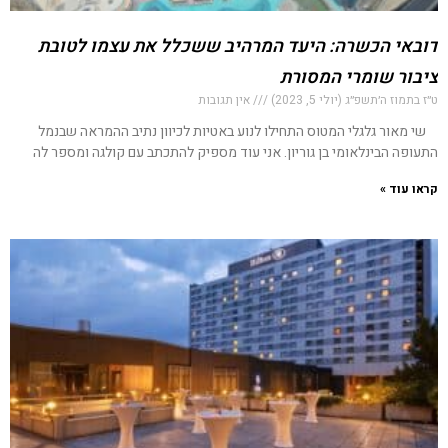
דובאי הכשרה: היעד המרהיב ששכלל את עצמו לטובת
ציבור שומרי המסורת
ט״ז בתמוז ה׳תשפ״ג (יולי 5, 2023)
אין תגובות
שי מאור גלגלי המטוס התחילו לנוע באטיות לכיוון נתיב ההמראה שבנמל
התעופה הבינלאומי בן גוריון. אני עוד מספיק להתכתב עם קולגה ומספר לה
קראו עוד »