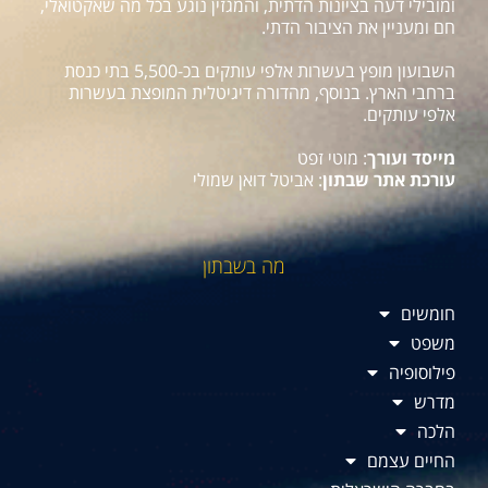
ומובילי דעה בציונות הדתית, והמגזין נוגע בכל מה שאקטואלי,
חם ומעניין את הציבור הדתי.
השבועון מופץ בעשרות אלפי עותקים בכ-5,500 בתי כנסת
ברחבי הארץ. בנוסף, מהדורה דיגיטלית המופצת בעשרות
אלפי עותקים.
מייסד ועורך
: מוטי זפט
עורכת אתר שבתון
: אביטל דואן שמולי
מה בשבתון
חומשים
משפט
פילוסופיה
מדרש
הלכה
החיים עצמם