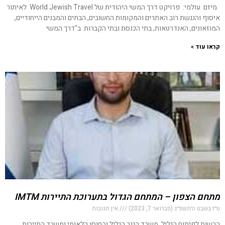
מיזם עולמי: פרויקט דרך המשי היהודית של World Jewish Travel לאיתור
איסוף והנגשת רוב האתרים והמקומות החשובים, הבתים והמבנים הייחודיים,
המוזאונים, האנדרטאות, בתי הכנסת ובתי הקברות ב"דרך המשי
קראו עוד »
מתחם הצפון – המתחם הגדול בתערוכת התיירות IMTM
ט״ז בשבט ה׳תשפ״ג (פברואר 7, 2023)
אין תגובות
הרשות לפיתוח הגליל, משרד הנגב הגליל והחוסן הלאומי ומשרד התיירות