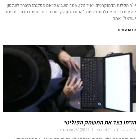
יו"ר מפלגת הדמוקרטים, יאיר גולן, אמר השבוע כי אם מפלגתו תיבחר לשלטון
לא יועברו כספים להתנחלויות. "הגיע הזמן לקבוע סדר עדיפויות חדש במדינת
ישראל", אמר
קראו עוד »
הניחו בצד את המשחק הפוליטי
ט״ז בשבט ה׳תשפ״ו (פברואר 3, 2026)
אין תגובות