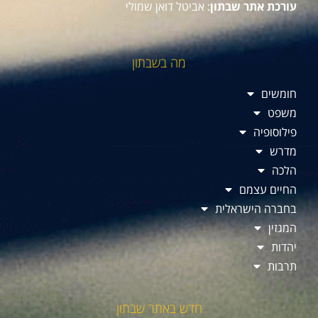
עורכת אתר שבתון
: אביטל דואן שמולי
מה בשבתון
חומשים
משפט
פילוסופיה
מדרש
הלכה
החיים עצמם
בחברה הישראלית
המגזין
יהדות
תרבות
חדש באתר שבתון