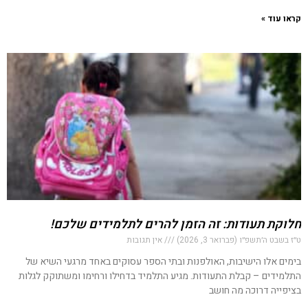
קראו עוד »
חלוקת תעודות: זה הזמן להרים לתלמידים שלכם!
ט״ז בשבט ה׳תשפ״ו (פברואר 3, 2026)
אין תגובות
בימים אלו הישיבות, האולפנות ובתי הספר עסוקים באחד מרגעי השיא של
התלמידים – קבלת התעודות. מגיע התלמיד בדחילו ורחימו ומשתוקק לגלות
בציפייה דרוכה מה חושב