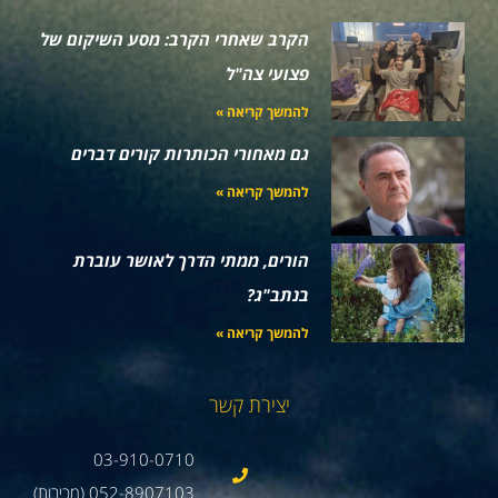
הקרב שאחרי הקרב: מסע השיקום של
פצועי צה"ל
להמשך קריאה »
גם מאחורי הכותרות קורים דברים
להמשך קריאה »
הורים, ממתי הדרך לאושר עוברת
בנתב"ג?
להמשך קריאה »
יצירת קשר
03-910-0710
052-8907103 (מכירות)