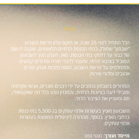
אודות
הכל התחיל לפני 25 שנה, אז הוקם עלון פרשת השבוע
"שבתון" שחולק בבתי הכנסת הדתיים הלאומיים, שקנה לו שם
של כבוד על דלפקי בתי הכנסת. מאז, העלון הפך לשבועון
המוביל בציבור הדתי, ומעבר לדברי תורה ומדורים קבועים
ומתחלפים על פרשת השבוע, נוספו כתבות מגזין, טורים
אהובים ומדורי אירוח.
המדורים בשבתון נכתבים על ידי רבנים מוכרים, אנשי אקדמיה
ומובילי דעה בציונות הדתית, והמגזין נוגע בכל מה שאקטואלי,
חם ומעניין את הציבור הדתי.
השבועון מופץ בעשרות אלפי עותקים בכ-5,500 בתי כנסת
ברחבי הארץ. בנוסף, מהדורה דיגיטלית המופצת בעשרות
אלפי עותקים.
מייסד ועורך
: מוטי זפט