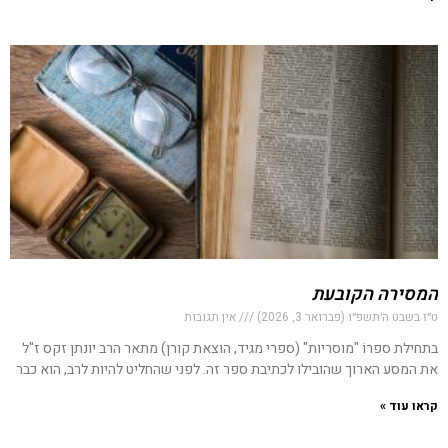
המסירה הקובעת
ט״ז בשבט ה׳תשפ״ו (פברואר 3, 2026)
אין תגובות
בתחילת ספרוֹ "מוסריות" (ספרי מגיד, הוצאת קורן) מתאר הרב יונתן זקס ז"ל
את המסע הארוך שהובילו לכתיבת ספר זה. לפני שהחליט להיות לרב, הוא כבר
קראו עוד »