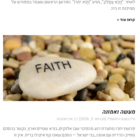
לאחר: "וַיָּבֹא עֲמָלֵק", מגיע "וַיָּבֹא יִתְרוֹ". הפרשן הראשון שעמד במפורש על
סמיכות זו היה
קראו עוד »
מעשה ואמונה
ט״ז בשבט ה׳תשפ״ו (פברואר 3, 2026)
אין תגובות
פרשת יתרו מתעדת רגע מהפכני שבו אלוקים, בורא שמיים וארץ, נקשר בהסכם
מחייב-הדדית עם אומה, בני ישראל – הסכם שאנו קוראים לו ברית. אין זו