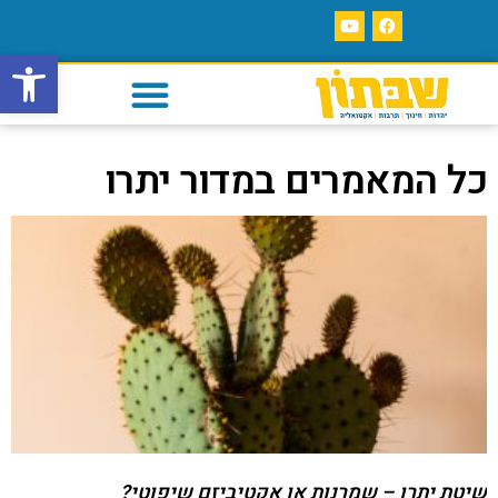
פתח סרגל
כל המאמרים במדור יתרו
שיטת יתרו – שמרנות או אקטיביזם שיפוטי?