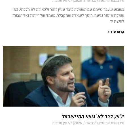
ט״ז בשבט ה׳תשפ״ו (פברואר 3, 2026)
אין תגובות
בשבוע שעבר סיימנו עם השאלה כיצד עניין זוטר ולכאורה לא הלכתי, כמו
שאלת איסור נגיעה, הופך לשאלה שמקבלת מעמד של ״ייהרג ואל יעבור״.
לחיצת יד
קראו עוד »
יו"ש; כבר לא 'גושי התיישבות'
ט״ז בשבט ה׳תשפ״ו (פברואר 3, 2026)
אין תגובות