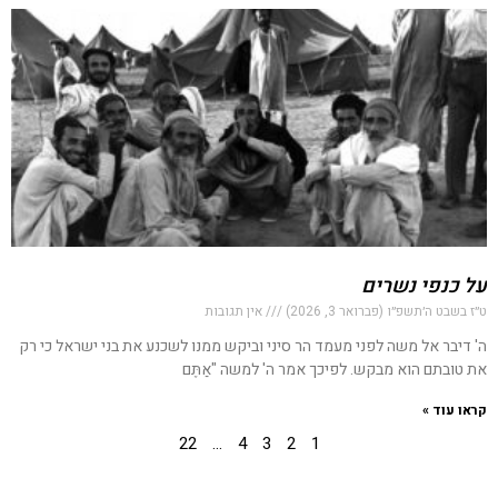
על כנפי נשרים
ט״ז בשבט ה׳תשפ״ו (פברואר 3, 2026)
אין תגובות
ה' דיבר אל משה לפני מעמד הר סיני וביקש ממנו לשכנע את בני ישראל כי רק
את טובתם הוא מבקש. לפיכך אמר ה' למשה "אַתֶּם
קראו עוד »
22
…
4
3
2
1