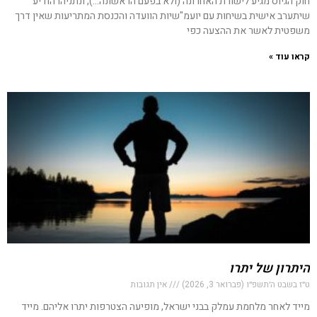
חוק הגיוס מגיע לישורת האחרונה (ולא בפעם הראשונה…), ונתניהו הודיע
שיתערב אישית בשיחות עם יועמ"שיות הוועדה והכנסת המתריעות שאין דרך
משפטית לאשר את ההצעה כפי
קראו עוד »
היתרון של יתרו
ט״ז בשבט ה׳תשפ״ו (פברואר 3, 2026)
אין תגובות
מייד לאחר מלחמת עמלק בבני ישראל, מופיעה הצטרפות יתרו אליהם. מייד