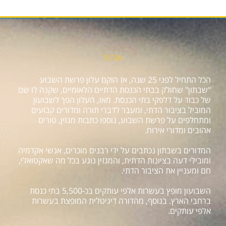
אודות
הכל התחיל לפני 25 שנה, אז הוקם עלון פרשת השבוע
"שבתון" שחולק בבתי הכנסת הדתיים הלאומיים, שקנה לו שם
של כבוד על דלפקי בתי הכנסת. מאז, העלון הפך לשבועון
המוביל בציבור הדתי, ומעבר לדברי תורה ומדורים קבועים
ומתחלפים על פרשת השבוע, נוספו כתבות מגזין, טורים
אהובים ומדורי אירוח.
המדורים בשבתון נכתבים על ידי רבנים מוכרים, אנשי אקדמיה
ומובילי דעה בציונות הדתית, והמגזין נוגע בכל מה שאקטואלי,
חם ומעניין את הציבור הדתי.
השבועון מופץ בעשרות אלפי עותקים בכ-5,500 בתי כנסת
ברחבי הארץ. בנוסף, מהדורה דיגיטלית המופצת בעשרות
אלפי עותקים.