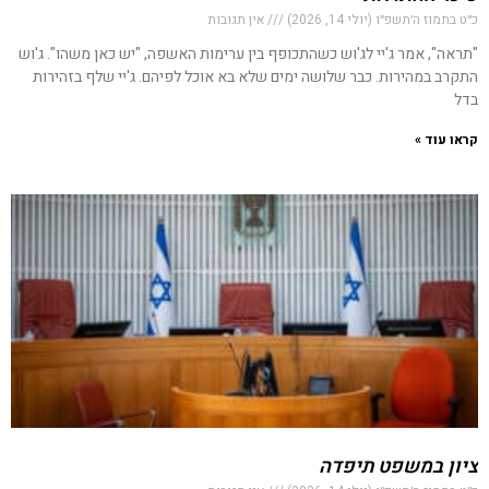
כ״ט בתמוז ה׳תשפ״ו (יולי 14, 2026)
אין תגובות
"תראה", אמר ג'יי לג'וש כשהתכופף בין ערימות האשפה, "יש כאן משהו". ג'וש
התקרב במהירות. כבר שלושה ימים שלא בא אוכל לפיהם. ג'יי שלף בזהירות
בדל
קראו עוד »
ציון במשפט תיפדה