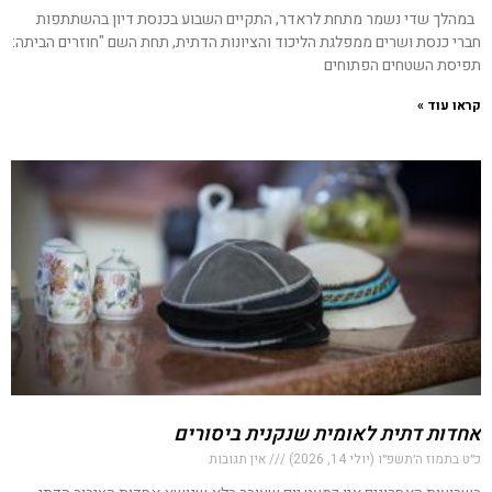
במהלך שדי נשמר מתחת לראדר, התקיים השבוע בכנסת דיון בהשתתפות
חברי כנסת ושרים ממפלגת הליכוד והציונות הדתית, תחת השם "חוזרים הביתה:
תפיסת השטחים הפתוחים
קראו עוד »
אחדות דתית לאומית שנקנית ביסורים
כ״ט בתמוז ה׳תשפ״ו (יולי 14, 2026)
אין תגובות