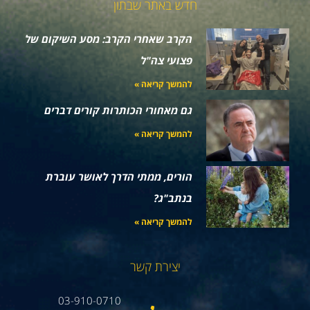
חדש באתר שבתון
הקרב שאחרי הקרב: מסע השיקום של
פצועי צה"ל
להמשך קריאה »
גם מאחורי הכותרות קורים דברים
להמשך קריאה »
הורים, ממתי הדרך לאושר עוברת
בנתב"ג?
להמשך קריאה »
יצירת קשר
03-910-0710