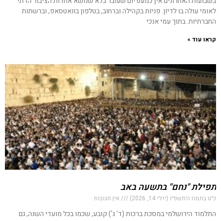
בשבועות האחרונים אין כמעט יום שעובר בלא שנושא אחדות הציבור הדתי
לאומי עולה בו לדיון. פניות בקהילה וברחוב, בטלפון בוואטסאפ, וברשתות
החברתיות. בתוך עמי אנכי
קראו עוד »
תפילת "נחם" בתשעה באב
כ״ט בתמוז ה׳תשפ״ו (יולי 14, 2026)
אין תגובות
התלמוד הירושלמי במסכת ברכות (ד' ג') קובע, שכמו בכל מועדי השנה, גם