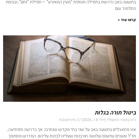
בתשעה באב נדרשת בתפילה תוספת "מעין המאורע" – תפילת "נחם"; ובנוסח
התלמוד שם
קראו עוד »
ביטול תורה בגלות
כ״ט בתמוז ה׳תשפ״ו (יולי 14, 2026)
אין תגובות
אנו מתאבלים בתשעה באב על שני בתי מקדש שנחרבו. אך בדרשה מפתיעה,
חז"ל טוענים שישנם שלושה חורבנות שעלינו לבכות עליהם. המדרש מסתמך