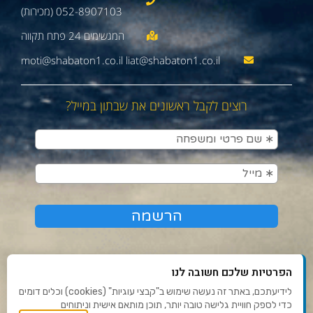
052-8907103 (מכירות)
moti@shabaton1.co.il liat@shabaton1.co.il
רוצים לקבל ראשונים את שבתון במייל?
הפרטיות שלכם חשובה לנו
לידיעתכם, באתר זה נעשה שימוש ב"קבצי עוגיות" (cookies) וכלים דומים
כדי לספק חוויית גלישה טובה יותר, תוכן מותאם אישית וניתוחים
תנאי שימוש ומדיניות פרטיות