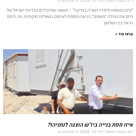
כ״ט בתמוז ה׳תשפ״ו (יולי 14, 2026)
אין תגובות
״ציון במשפט תיפדה ושביה בצדקה״ – משעה שמזכירים במדינת ישראל של
היום את המילה ״משפט״, הדעת נסחפת לעיסוק בשאלות חוקתיות: מה היחס
הראוי בין השלטון
קראו עוד »
איזו מפת בנייה ביו"ש הוצגה לנתניהו?
כ״ט בתמוז ה׳תשפ״ו (יולי 14, 2026)
אין תגובות