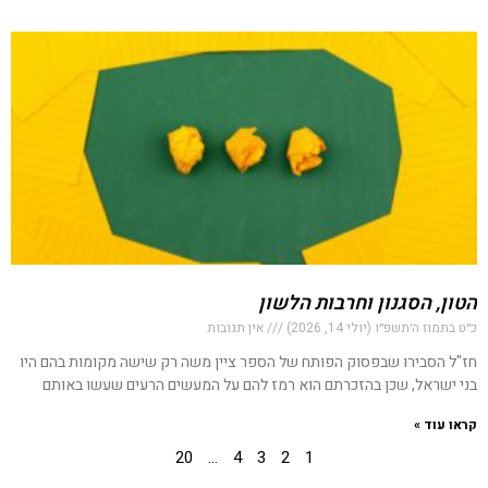
הטון, הסגנון וחרבות הלשון
כ״ט בתמוז ה׳תשפ״ו (יולי 14, 2026)
אין תגובות
חז"ל הסבירו שבפסוק הפותח של הספר ציין משה רק שישה מקומות בהם היו
בני ישראל, שכן בהזכרתם הוא רמז להם על המעשים הרעים שעשו באותם
קראו עוד »
20
…
4
3
2
1