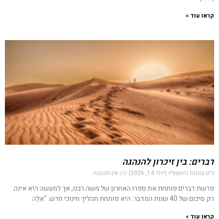
קראו עוד »
דברים: בין זיכרון להנהגה
כ״ט בתמוז ה׳תשפ״ו (יולי 14, 2026)
אין תגובות
פרשת דברים פותחת את ספרו האחרון של משה רבנו, אך למעשה היא אינה
רק סיכום של 40 שנות המדבר. היא פותחת תהליך חינוכי חדש. "אֵלֶּה
קראו עוד »