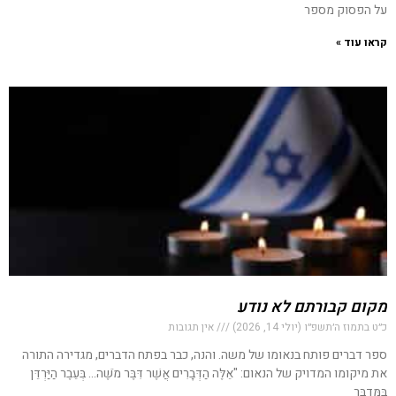
על הפסוק מספר
קראו עוד »
מקום קבורתם לא נודע
כ״ט בתמוז ה׳תשפ״ו (יולי 14, 2026)
אין תגובות
ספר דברים פותח בנאומו של משה. והנה, כבר בפתח הדברים, מגדירה התורה
את מיקומו המדויק של הנאום: "אֵלֶּה הַדְּבָרִים אֲשֶׁר דִּבֶּר מֹשֶׁה… בְּעֵבֶר הַיַּרְדֵּן
בַּמִּדְבָּר