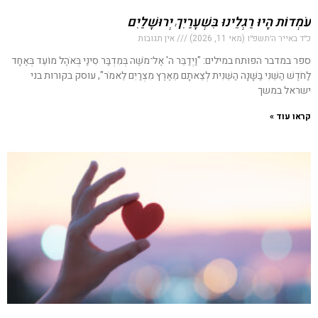
עֹמְדוֹת הָיוּ רַגְלֵינוּ בִּשְׁעָרַיִךְ יְרוּשָׁלַיִם
כ״ד באייר ה׳תשפ״ו (מאי 11, 2026)
אין תגובות
ספר במדבר הפותח במילים: "וַיְדַבֵּר ה' אֶל־מֹשֶׁה בְּמִדְבַּר סִינַי בְּאֹהֶל מוֹעֵד בְּאֶחָד
לַחֹדֶשׁ הַשֵּׁנִי בַּשָּׁנָה הַשֵּׁנִית לְצֵאתָם מֵאֶרֶץ מִצְרַיִם לֵאמֹר", עוסק בקורות בני
ישראל במשך
קראו עוד »