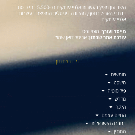
השבועון מופץ בעשרות אלפי עותקים בכ-5,500 בתי כנסת
ברחבי הארץ. בנוסף, מהדורה דיגיטלית המופצת בעשרות
אלפי עותקים.
מייסד ועורך
: מוטי זפט
עורכת אתר שבתון
: אביטל דואן שמולי
מה בשבתון
חומשים
משפט
פילוסופיה
מדרש
הלכה
החיים עצמם
בחברה הישראלית
המגזין