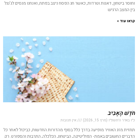
וחוסר ביטחון, דאגות וטרדות, כאשר חג הפסח ניצב בפתח, ואנחנו מנסים לג'נגל
בין המצב הרגיש
קראו עוד »
חֹדֶשׁ הָאָבִיב
כ״ו באדר ה׳תשפ״ו (מרץ 15, 2026)
אין תגובות
תחזית מזג האוויר מופיעה בדרך כלל בסוף מהדורות החדשות, כביכול לאחר כל
הדברים החשובים באמת- הפוליטיקה, הביטחון, הכלכלה, התרבות והספורט. רק