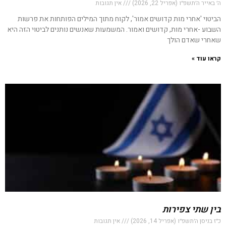
ה׳ באייר ה׳תשפ״ו (אפריל 22, 2026)
אין תגובות
הביטוי 'אחרי מות קדושים אמור', לקוח מתוך המילים הפותחות את פרשות
השבוע -אחרי מות, קדושים ואמור. המשמעות שאנשים נותנים לביטוי הזה היא
שאחרי שאדם הולך
קראו עוד »
בין שתי צפירות
כ״ז בניסן ה׳תשפ״ו (אפריל 14, 2026)
אין תגובות