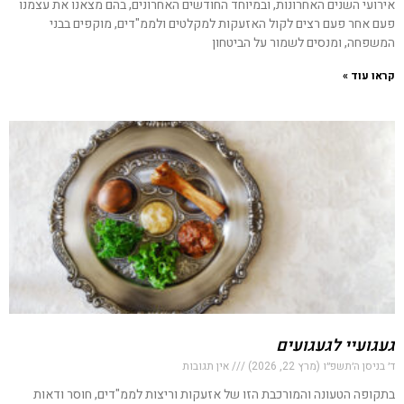
אירועי השנים האחרונות, ובמיוחד החודשים האחרונים, בהם מצאנו את עצמנו
פעם אחר פעם רצים לקול האזעקות למקלטים ולממ"דים, מוקפים בבני
המשפחה, ומנסים לשמור על הביטחון
קראו עוד »
געגועיי לגעגועים
ד׳ בניסן ה׳תשפ״ו (מרץ 22, 2026)
אין תגובות
בתקופה הטעונה והמורכבת הזו של אזעקות וריצות לממ"דים, חוסר ודאות