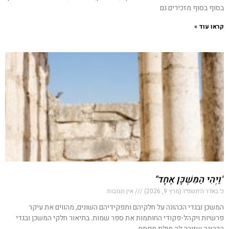
בסוף בסוף מזכירים גם
קראו עוד »
"וַיְהִי הַמִּשְׁכָּן אֶחָד"
כ׳ באדר ה׳תשפ״ו (מרץ 9, 2026)
אין תגובות
המשכן ובגדי הכהונה על חלקיהם ותפקידיהם השונים, מהווים את עיקר
פרשיות ויקהל-פקודי החותמות את ספר שמות. בתיאור חלקי המשכן ובגדי
הכהונה שזורה לה מילת מפתח