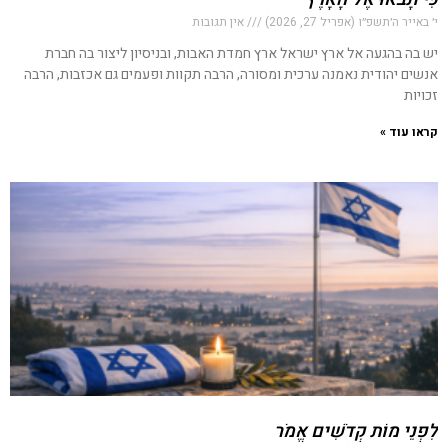
י׳ באייר ה׳תשפ״ו (אפריל 27, 2026)
אין תגובות
יש בה בהגעה אל ארץ ישראל ארץ חמדת האבות, ובניסיון ליצור בה חברת
אנשים יהודית נאמנה ערכית ומסורה, הרבה תקוות ופעמים גם אכזבות, הרבה
זכויות
קראו עוד »
לִפְנֵי מוֹת קְדֹשִׁים אֱמֹר