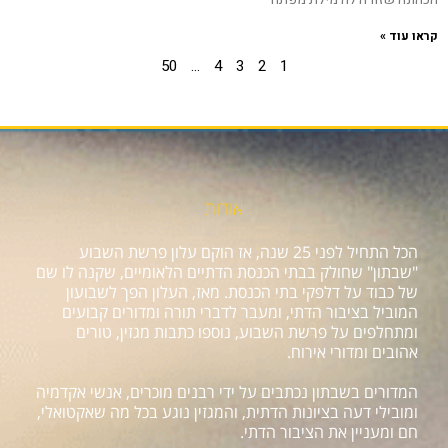
קראו עוד »
50
…
4
3
2
1
אודות
הכל התחיל לפני 25 שנה, אז הוקם עלון פרשת השבוע
"שבתון" שחולק בבתי הכנסת הדתיים הלאומיים, שקנה לו שם
של כבוד על דלפקי בתי הכנסת. מאז, העלון הפך לשבועון
המוביל בציבור הדתי, ומעבר לדברי תורה ומדורים קבועים
ומתחלפים על פרשת השבוע, נוספו כתבות מגזין, טורים
אהובים ומדורי אירוח.
המדורים בשבתון נכתבים על ידי רבנים מוכרים, אנשי אקדמיה
ומובילי דעה בציונות הדתית, והמגזין נוגע בכל מה שאקטואלי,
חם ומעניין את הציבור הדתי.