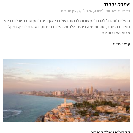
אהבה וכבוד
י״ז באייר ה׳תשפ״ו (מאי 4, 2026)
אין תגובות
המילים 'אהבה' ו'כבוד' נקשרות לדמותו של רבי עקיבא, ולתקופת האבלות בימי
ספירת העומר, שהסתיימה בימים אלו. על מילות הפסוק 'וְאָהַבְתָּ לְרֵעֲךָ כָּמוֹךָ'
מביא המדרש את
קראו עוד »
כִּי־תָבֹאוּ אֶל־הָאָרֶץ