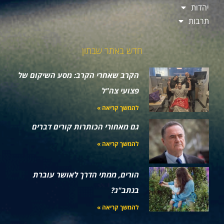
יהדות
תרבות
חדש באתר שבתון
הקרב שאחרי הקרב: מסע השיקום של
פצועי צה"ל
להמשך קריאה »
גם מאחורי הכותרות קורים דברים
להמשך קריאה »
הורים, ממתי הדרך לאושר עוברת
בנתב"ג?
להמשך קריאה »