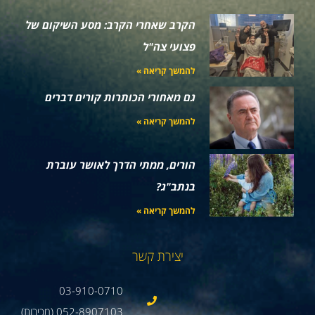
הקרב שאחרי הקרב: מסע השיקום של
פצועי צה"ל
להמשך קריאה »
גם מאחורי הכותרות קורים דברים
להמשך קריאה »
הורים, ממתי הדרך לאושר עוברת
בנתב"ג?
להמשך קריאה »
יצירת קשר
03-910-0710
052-8907103 (מכירות)