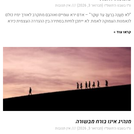
ט״ז בשבט ה׳תשפ״ו (פברואר 3, 2026)
אין תגובות
"לֹא תַעֲנֶה בְרֵעֲךָ עֵד שָׁקֶר" – אדם ירא שמיים ואוהבם מתקרב לאורך ימיו כולם
לנאמנות העמוקה לאמת. לא ייתכן לחיות בסתירה בין ההגדרה העצמית כירא
קראו עוד »
מנהיג אינו בורח מבשורה
ט״ז בשבט ה׳תשפ״ו (פברואר 3, 2026)
אין תגובות