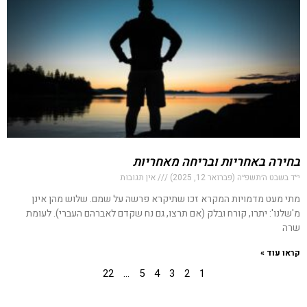
בחירה באחריות ובריחה מאחריות
י״ד בשבט ה׳תשפ״ה (פברואר 12, 2025)
אין תגובות
מתי מעט מדמויות המקרא זכו שתיקרא פרשה על שמם. שלוש מהן אינן
מ'שלנו': יתרו, קורח ובלק (אם תרצו, גם נח שקדם לאברהם העברי). לעומת
שרה
קראו עוד »
22
…
5
4
3
2
1