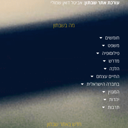
עורכת אתר שבתון
: אביטל דואן שמולי
מה בשבתון
חומשים
משפט
פילוסופיה
מדרש
הלכה
החיים עצמם
בחברה הישראלית
המגזין
יהדות
תרבות
חדש באתר שבתון