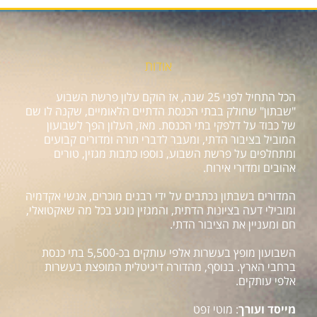
אודות
הכל התחיל לפני 25 שנה, אז הוקם עלון פרשת השבוע
"שבתון" שחולק בבתי הכנסת הדתיים הלאומיים, שקנה לו שם
של כבוד על דלפקי בתי הכנסת. מאז, העלון הפך לשבועון
המוביל בציבור הדתי, ומעבר לדברי תורה ומדורים קבועים
ומתחלפים על פרשת השבוע, נוספו כתבות מגזין, טורים
אהובים ומדורי אירוח.
המדורים בשבתון נכתבים על ידי רבנים מוכרים, אנשי אקדמיה
ומובילי דעה בציונות הדתית, והמגזין נוגע בכל מה שאקטואלי,
חם ומעניין את הציבור הדתי.
השבועון מופץ בעשרות אלפי עותקים בכ-5,500 בתי כנסת
ברחבי הארץ. בנוסף, מהדורה דיגיטלית המופצת בעשרות
אלפי עותקים.
מייסד ועורך
: מוטי זפט