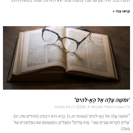
התורה בהר סיני, עם של עבדים שזה עתה יצא לחירות, יעמוד בתחתית ההר
קראו עוד »
"וּמֹשֶׁה עָלָה אֶל הָאֱ-לֹהִים"
ט״ז בשבט ה׳תשפ״ו (פברואר 3, 2026)
אין תגובות
"'וּמֹשֶׁה עָלָה אֶל הָאֱ-לֹהִים' (שמות יט, ג). הֲדָא הִיא דִכְתִיב (תהלים סח, יט):
'עָלִיתָ לַמָּרוֹם שָׁבִיתָ שֶּׁבִי'. מָהוּ עָלִיתָ? נִתְעַלֵּיתָ, נִתְגַּשַּׁשְׁתָּ עִם הַמַּלְאָכִים שֶׁל
מַעְלָה.