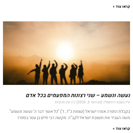
קראו עוד »
נעשה ונשמע – שני רצונות המפעמים בכל אדם
ט״ז בשבט ה׳תשפ״ו (פברואר 3, 2026)
אין תגובות
בקבלת התורה אמרו ישראל (שמות כ"ד, ז') "כל אשר דבר ה' נעשה ונשמע".
משה העביר את תשובת ישראל לקב"ה. מקשה רבי חיים בן עטר בספרו
קראו עוד »