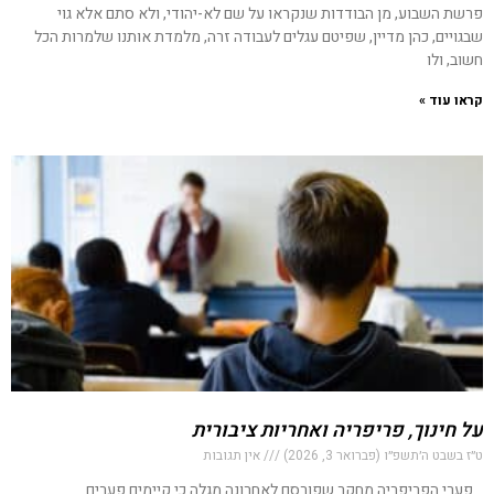
פרשת השבוע, מן הבודדות שנקראו על שם לא-יהודי, ולא סתם אלא גוי
שבגויים, כהן מדיין, שפיטם עגלים לעבודה זרה, מלמדת אותנו שלמרות הכל
חשוב, ולו
קראו עוד »
על חינוך, פריפריה ואחריות ציבורית
ט״ז בשבט ה׳תשפ״ו (פברואר 3, 2026)
אין תגובות
פערי הפריפריה מחקר שפורסם לאחרונה מגלה כי קיימים פערים