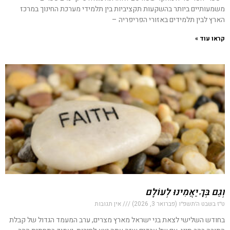
משמעותיים ביותר בהשקעות תקציביות בין תלמידי מערכת החינוך במרכז
הארץ לבין תלמידים באזורי הפריפריה –
קראו עוד »
וְגַם בְּךָ יַאֲמִינוּ לְעוֹלָם
ט״ז בשבט ה׳תשפ״ו (פברואר 3, 2026)
אין תגובות
בחודש השלישי לצאת בני ישראל מארץ מצרים, ערב המעמד הגדול של קבלת