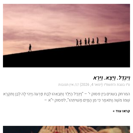
וַיִּגְדַּל. וַיֵּצֵא. וַיַּרְא
ט״ו בטבת ה׳תשפ״ו (ינואר 4, 2026)
אין תגובות
המרחק בשנים בין פסוק י' – "וַיִּגְדַּל הַיֶּלֶד וַתְּבִאֵהוּ לְבַת פַּרְעֹה וַיְהִי לָהּ לְבֵן וַתִּקְרָא
שְׁמוֹ מֹשֶׁה וַתֹּאמֶר כִּי מִן הַמַּיִם מְשִׁיתִהוּ", לפסוק י"א –
קראו עוד »