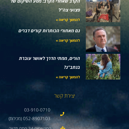
הקרב שאחרי הקרב: מסע השיקום של
פצועי צה"ל
להמשך קריאה »
גם מאחורי הכותרות קורים דברים
להמשך קריאה »
הורים, ממתי הדרך לאושר עוברת
בנתב"ג?
להמשך קריאה »
יצירת קשר
03-910-0710
052-8907103 (מכירות)