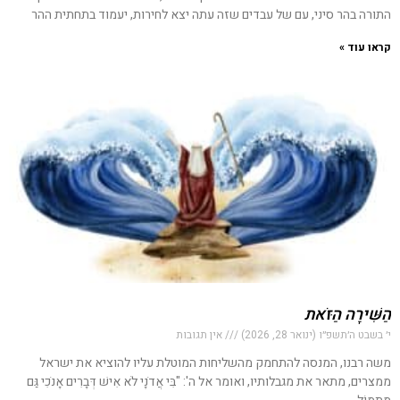
התורה בהר סיני, עם של עבדים שזה עתה יצא לחירות, יעמוד בתחתית ההר
קראו עוד »
הַשִּׁירָה הַזֹּאת
י׳ בשבט ה׳תשפ״ו (ינואר 28, 2026)
אין תגובות
משה רבנו, המנסה להתחמק מהשליחות המוטלת עליו להוציא את ישראל
ממצרים, מתאר את מגבלותיו, ואומר אל ה': "בִּי אֲדֹנָי לֹא אִישׁ דְּבָרִים אָנֹכִי גַּם