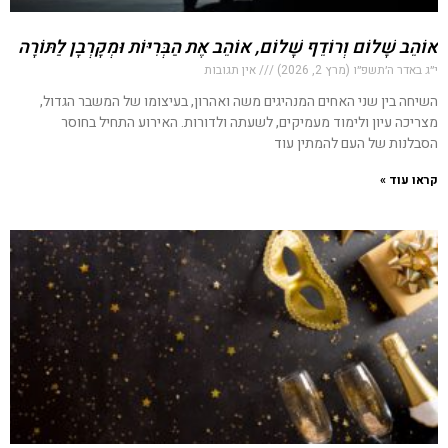
אוֹהֵב שָׁלוֹם וְרוֹדֵף שָׁלוֹם, אוֹהֵב אֶת הַבְּרִיּוֹת וּמְקָרְבָן לַתּוֹרָה
י״ג באדר ה׳תשפ״ו (מרץ 2, 2026)
אין תגובות
השיחה בין שני האחים המנהיגים משה ואהרון, בעיצומו של המשבר הגדול,
מצריכה עיון ולימוד מעמיקים, לשעתה ולדורות. האירוע התחיל בחוסר
הסבלנות של העם להמתין עוד
קראו עוד »