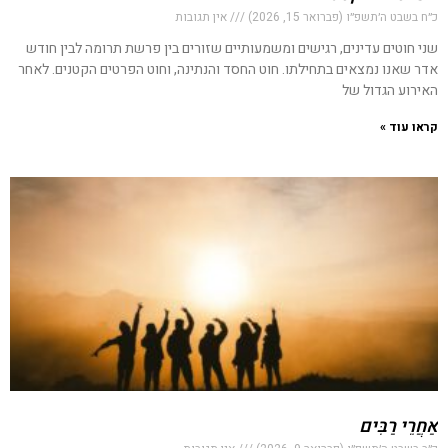
כ״ח בשבט ה׳תשפ״ו (פברואר 15, 2026)
אין תגובות
שני חוטים עדינים, רגישים ומשמעותיים שזורים בין פרשת תרומה לבין חודש
אדר שאנו נמצאים בתחילתו. חוט החסד והנתינה, וחוט הפרטים הקטנים. לאחר
האירוע הגדול של
קראו עוד »
אַחֲרֵי רַבִּים