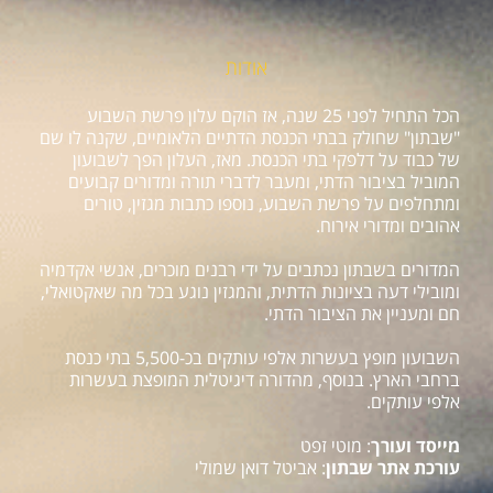
אודות
הכל התחיל לפני 25 שנה, אז הוקם עלון פרשת השבוע
"שבתון" שחולק בבתי הכנסת הדתיים הלאומיים, שקנה לו שם
של כבוד על דלפקי בתי הכנסת. מאז, העלון הפך לשבועון
המוביל בציבור הדתי, ומעבר לדברי תורה ומדורים קבועים
ומתחלפים על פרשת השבוע, נוספו כתבות מגזין, טורים
אהובים ומדורי אירוח.
המדורים בשבתון נכתבים על ידי רבנים מוכרים, אנשי אקדמיה
ומובילי דעה בציונות הדתית, והמגזין נוגע בכל מה שאקטואלי,
חם ומעניין את הציבור הדתי.
השבועון מופץ בעשרות אלפי עותקים בכ-5,500 בתי כנסת
ברחבי הארץ. בנוסף, מהדורה דיגיטלית המופצת בעשרות
אלפי עותקים.
מייסד ועורך
: מוטי זפט
עורכת אתר שבתון
: אביטל דואן שמולי