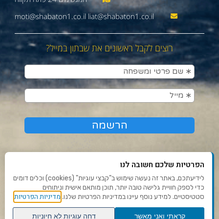
moti@shabaton1.co.il liat@shabaton1.co.il
רוצים לקבל ראשונים את שבתון במייל?
הפרטיות שלכם חשובה לנו
לידיעתכם, באתר זה נעשה שימוש ב"קבצי עוגיות" (cookies) וכלים דומים
כדי לספק חוויית גלישה טובה יותר, תוכן מותאם אישית וניתוחים
תנאי שימוש ומדיניות פרטיות
מדיניות הפרטיות
סטטיסטיים. למידע נוסף עיינו במדיניות הפרטיות שלנו.
פנו אלינו
קראתי ואני מאשר
דחה עוגיות לא חיוניות