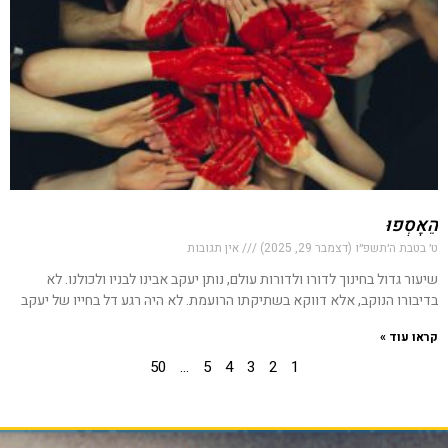
הֵאָסְפוּ
ט׳ בטבת ה׳תשפ״ו (דצמבר 29, 2025)
אין תגובות
שיעור גדול בחינוך לדורו ולדורות עולם, נותן יעקב אבינו לבניו ולכולנו. לא
בדיבורו הנוקב, אלא דווקא בשתיקתו הרועמת. לא היה רגע דל בחייו של יעקב
קראו עוד »
50
…
5
4
3
2
1