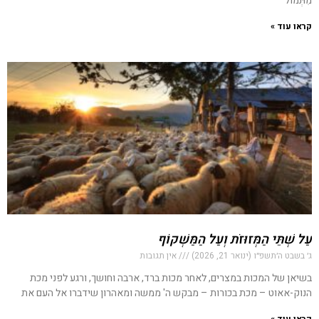
מִתְּמוֹל
קראו עוד »
עַל שְׁתֵּי הַמְּזוּזֹת וְעַל הַמַּשְׁקוֹף
ג׳ בשבט ה׳תשפ״ו (ינואר 21, 2026)
אין תגובות
בשיאן של המכות במצרים, לאחר מכות ברד, ארבה וחושך, ורגע לפני מכת
הנוק-אאוט – מכת בכורות – מבקש ה' ממשה ומאהרון שידברו אל העם את