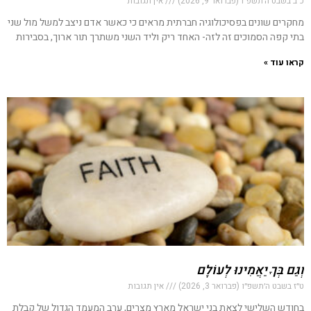
כ״ב בשבט ה׳תשפ״ו (פברואר 9, 2026)
אין תגובות
מחקרים שונים בפסיכולוגיה חברתית מראים כי כאשר אדם ניצב למשל מול שני
בתי קפה הסמוכים זה לזה- האחד ריק וליד השני משתרך תור ארוך, בסבירות
קראו עוד »
וְגַם בְּךָ יַאֲמִינוּ לְעוֹלָם
ט״ז בשבט ה׳תשפ״ו (פברואר 3, 2026)
אין תגובות
בחודש השלישי לצאת בני ישראל מארץ מצרים, ערב המעמד הגדול של קבלת