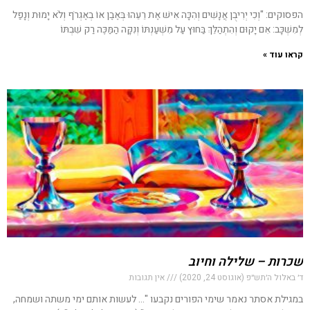
הפסוקים: "וְכִי יְרִיבֻן אֲנָשִׁים וְהִכָּה אִישׁ אֶת רֵעֵהוּ בְּאֶבֶן אוֹ בְאֶגְרֹף וְלֹא יָמוּת וְנָפַל
לְמִשְׁכָּב: אִם יָקוּם וְהִתְהַלֵּךְ בַּחוּץ עַל מִשְׁעַנְתּוֹ וְנִקָּה הַמַּכֶּה רַק שִׁבְתּוֹ
קראו עוד »
שכרות – שלילה וחיוב
ד׳ באלול ה׳תש״פ (אוגוסט 24, 2020)
אין תגובות
במגילת אסתר נאמר שימי הפורים נקבעו "… לעשות אותם ימי משתה ושמחה,