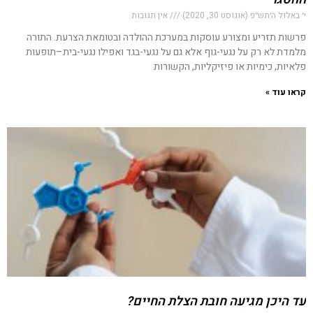
י׳ באלול ה׳תש״פ (אוגוסט 30, 2020)
אין תגובות
פרשות תזריע ומצורע עוסקות במערכת ההולדה ובטומאת הצרעת. התורה
מלמדת לא רק על נגעי-גוף אלא גם על נגעי-בגד ואפילו נגעי-בית–תופעות
פלאיות, כימיות או פיזיקליות, הקשורות
קראו עוד »
עד היכן מגיעה חובת הצלת החיים?