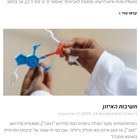
ומשלח מנות איש לרעהו, ומתנות לאביונים" (אסתר פ' ט' פס' כ"ב), אך בכתוב
קראו עוד »
חשיבות האיזון
ד׳ באלול ה׳תש״פ (אוגוסט 24, 2020)
אין תגובות
הומיאוסטזיס. מקור המילה ביוונית הומו (פירוש "דומה"), סטאסיס (פירושו
"מצב"), או מצב איזון הוא תהליך ביולוגי, שבו גוף חי שומר על יציבותו הפנימית
כשהוא מתבדל