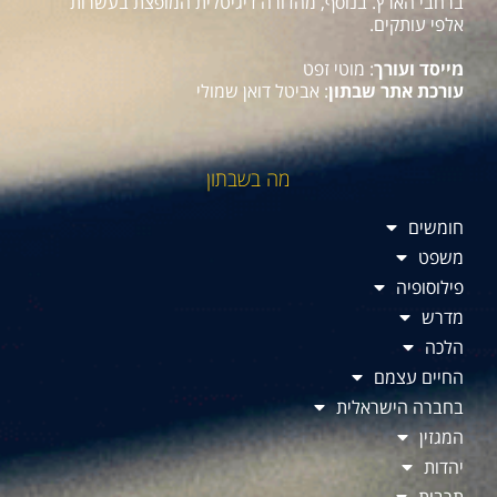
ברחבי הארץ. בנוסף, מהדורה דיגיטלית המופצת בעשרות
אלפי עותקים.
מייסד ועורך
: מוטי זפט
עורכת אתר שבתון
: אביטל דואן שמולי
מה בשבתון
חומשים
משפט
פילוסופיה
מדרש
הלכה
החיים עצמם
בחברה הישראלית
המגזין
יהדות