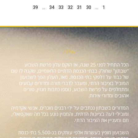
39
…
34
33
32
31
30
…
1
אודות
הכל התחיל לפני 25 שנה, אז הוקם עלון פרשת השבוע
"שבתון" שחולק בבתי הכנסת הדתיים הלאומיים, שקנה לו שם
של כבוד על דלפקי בתי הכנסת. מאז, העלון הפך לשבועון
המוביל בציבור הדתי, ומעבר לדברי תורה ומדורים קבועים
ומתחלפים על פרשת השבוע, נוספו כתבות מגזין, טורים
אהובים ומדורי אירוח.
המדורים בשבתון נכתבים על ידי רבנים מוכרים, אנשי אקדמיה
ומובילי דעה בציונות הדתית, והמגזין נוגע בכל מה שאקטואלי,
חם ומעניין את הציבור הדתי.
השבועון מופץ בעשרות אלפי עותקים בכ-5,500 בתי כנסת