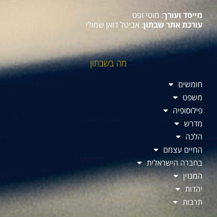
מייסד ועורך
: מוטי זפט
עורכת אתר שבתון
: אביטל דואן שמולי
מה בשבתון
חומשים
משפט
פילוסופיה
מדרש
הלכה
החיים עצמם
בחברה הישראלית
המגזין
יהדות
תרבות