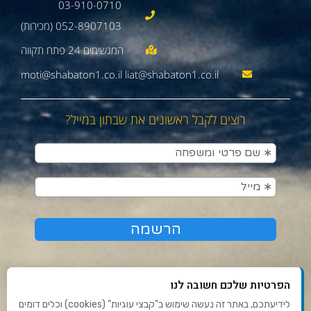
03-910-0710
052-8907103 (מכירות)
moti@shabaton1.co.il liat@shabaton1.co.il
רוצים לקבל ראשונים את שבתון במייל?
הפרטיות שלכם חשובה לנו
לידיעתכם, באתר זה נעשה שימוש ב"קבצי עוגיות" (cookies) וכלים דומים