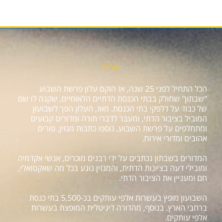
אודות
הכל התחיל לפני 25 שנה, אז הוקם עלון פרשת השבוע
"שבתון" שחולק בבתי הכנסת הדתיים הלאומיים, שקנה לו שם
של כבוד על דלפקי בתי הכנסת. מאז, העלון הפך לשבועון
המוביל בציבור הדתי, ומעבר לדברי תורה ומדורים קבועים
ומתחלפים על פרשת השבוע, נוספו כתבות מגזין, טורים
אהובים ומדורי אירוח.
המדורים בשבתון נכתבים על ידי רבנים מוכרים, אנשי אקדמיה
ומובילי דעה בציונות הדתית, והמגזין נוגע בכל מה שאקטואלי,
חם ומעניין את הציבור הדתי.
השבועון מופץ בעשרות אלפי עותקים בכ-5,500 בתי כנסת
ברחבי הארץ. בנוסף, מהדורה דיגיטלית המופצת בעשרות
אלפי עותקים.