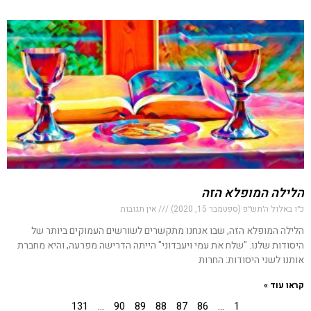
הלילה המופלא הזה
כ״ו באלול ה׳תש״פ (ספטמבר 15, 2020)
אין תגובות
הלילה המופלא הזה, שבו אנחנו מתקשרים לשורשים העמוקים ביותר של
היסודות שלנו. "שלח את עמי ויעבדוני" הייתה הדרישה מפרעה, והיא מחברת
אותנו לשני היסודות: החרות
קראו עוד »
131
…
90
89
88
87
86
…
1