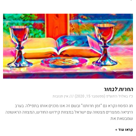
החרות לבחור
כ״ו באלול ה׳תש״פ (ספטמבר 15, 2020)
אין תגובות
חג הפסח נקרא גם "זמן חרותנו" ובשם זה אנו מכנים אותו בתפילה. בערב
היציאה ממצרים מצטווה עם ישראל במצוות קידוש החודש, המצווה הראשונה
שמבטאת את
קראו עוד »