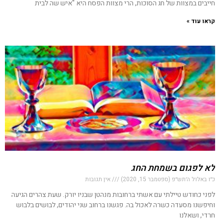
חייבים במצוות של חג הסוכות, הרי מצוות הפסח היא "איש שה לבית
קראו עוד »
לא לפגום בשמחת החג
כ״ו באלול ה׳תש״פ (ספטמבר 15, 2020)
אין תגובות
לפני כחודש טיילתי עם אשתי ברחובות מנהטן שבניו יורק. שעת צהרים הגיעה
וחיפשנו מסעדה כשרה לאכול בה. פגשנו ברחוב שני יהודים, לבושים בלבוש
חרדי, ושאלנו