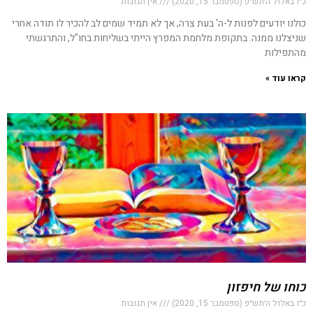
כ״ו באלול ה׳תש״פ (ספטמבר 15, 2020)
אין תגובות
כולנו יודעים לפנות ל-ה' בעת צרה, אך לא תמיד שמים לב להכיר לו תודה אחרי
שניצלנו ממנה. בתקופת מלחמת המפרץ הייתי בשליחות בחו"ל, והתרגשתי
מהתפילות
קראו עוד »
כוחו של חיפזון
כ״ו באלול ה׳תש״פ (ספטמבר 15, 2020)
אין תגובות