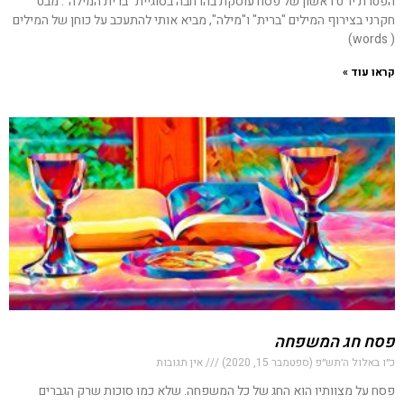
הפטרת יו"ט ראשון של פסח עוסקת בהרחבה בסוגיית "ברית המילה". מבט
חקרני בצירוף המילים "ברית" ו"מילה", מביא אותי להתעכב על כוחן של המילים
( words)
קראו עוד »
פסח חג המשפחה
כ״ו באלול ה׳תש״פ (ספטמבר 15, 2020)
אין תגובות
פסח על מצוותיו הוא החג של כל המשפחה. שלא כמו סוכות שרק הגברים