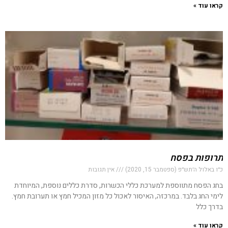
קראו עוד »
תרופות בפסח
כ״ו באלול ה׳תש״פ (ספטמבר 15, 2020)
אין תגובות
בחג הפסח מתווספת למערכת כללי הכשרות, סדרת כללים נוספת, המיוחדת
לימי החג בלבד. במרכזה, האיסור לאכול כל מזון המכיל חמץ או תערובת חמץ.
בדרך כלל
קראו עוד »