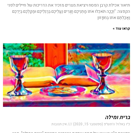
תיאור אכילת קרבן הפסח ויציאת מצרים מזכיר את הדריכות של חיילים לפני
הקפצה: "וְכָכָה תֹּאכְלוּ אֹתוֹ מָתְנֵיכֶם חֲגֻרִים נַעֲלֵיכֶם בְּרַגְלֵיכֶם וּמַקֶּלְכֶם בְּיֶדְכֶם
וַאֲכַלְתֶּם אֹתוֹ בְּחִפָּזוֹן
קראו עוד »
ברית ומילה
כ״ו באלול ה׳תש״פ (ספטמבר 15, 2020)
אין תגובות