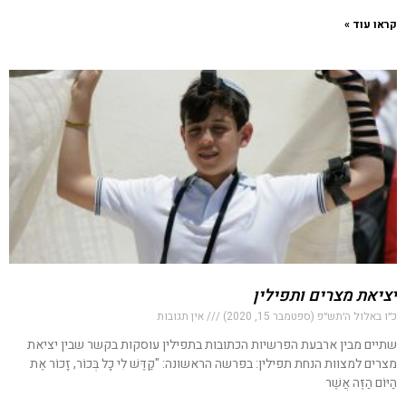
קראו עוד »
יציאת מצרים ותפילין
כ״ו באלול ה׳תש״פ (ספטמבר 15, 2020)
אין תגובות
שתיים מבין ארבעת הפרשיות הכתובות בתפילין עוסקות בקשר שבין יציאת
מצרים למצוות הנחת תפילין: בפרשה הראשונה: "קַדֶּשׁ לִי כָל בְּכוֹר, זָכוֹר אֶת
הַיּוֹם הַזֶּה אֲשֶׁר