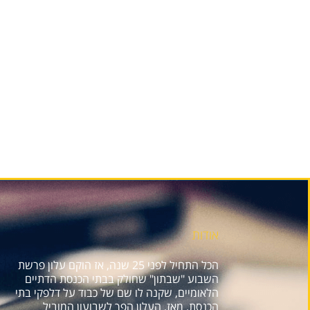
אודות
הכל התחיל לפני 25 שנה, אז הוקם עלון פרשת
השבוע "שבתון" שחולק בבתי הכנסת הדתיים
הלאומיים, שקנה לו שם של כבוד על דלפקי בתי
הכנסת. מאז, העלון הפך לשבועון המוביל