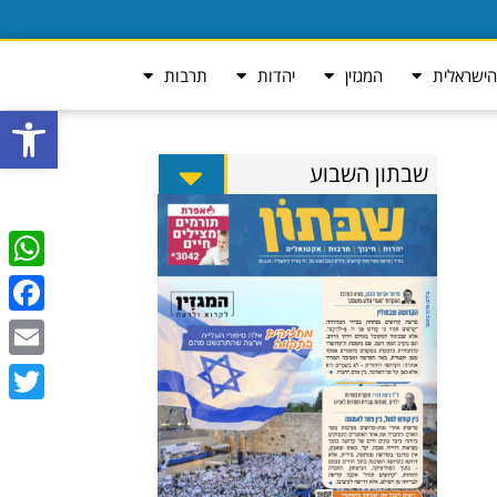
ישראלית
המגזין
יהדות
תרבות
פתח סרגל
שבתון השבוע
tsApp
ebook
Email
Twitter