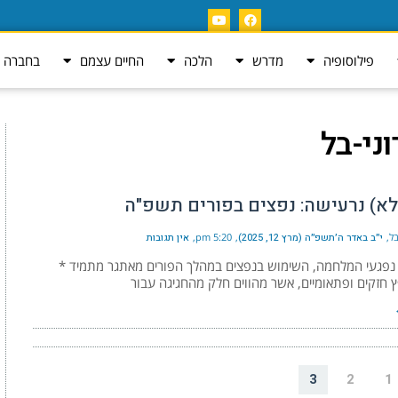
פילוסופיה
מדרש
הלכה
החיים עצמם
בחברה ה
ני-בל
לא) נרעישה: נפצים בפורים תשפ"ה
בל
י״ב באדר ה׳תשפ״ה (מרץ 12, 2025)
5:20 pm
אין תגובות
 נפגעי המלחמה, השימוש בנפצים במהלך הפורים מאתגר מתמיד *
 חזקים ופתאומיים, אשר מהווים חלק מהחגיגה עבור
3
2
1