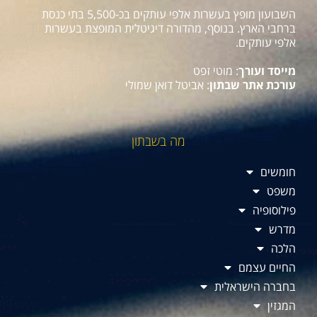
השבועון מופץ בעשרות אלפי עותקים בכ-5,500 בתי כנסת
ברחבי הארץ. בנוסף, מהדורה דיגיטלית המופצת בעשרות
אלפי עותקים.
מייסד ועורך
: מוטי זפט
עורכת אתר שבתון
: אביטל דואן שמולי
מה בשבתון
חומשים
משפט
פילוסופיה
מדרש
הלכה
החיים עצמם
בחברה הישראלית
המגזין