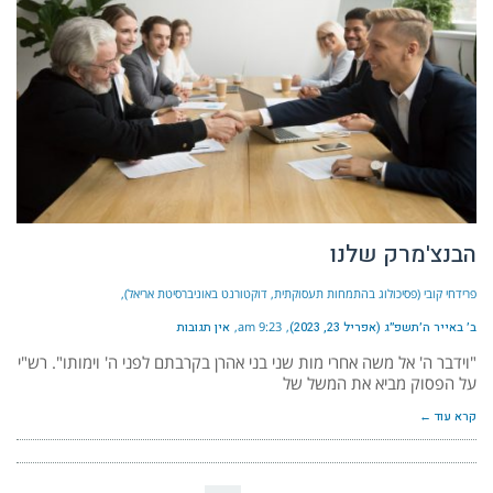
הבנצ'מרק שלנו
פרידחי קובי (פסיכולוג בהתמחות תעסוקתית, דוקטורנט באוניברסיטת אריאל)
ב׳ באייר ה׳תשפ״ג (אפריל 23, 2023)
9:23 am
אין תגובות
"וידבר ה' אל משה אחרי מות שני בני אהרן בקרבתם לפני ה' וימותו". רש"י
על הפסוק מביא את המשל של
קרא עוד ←