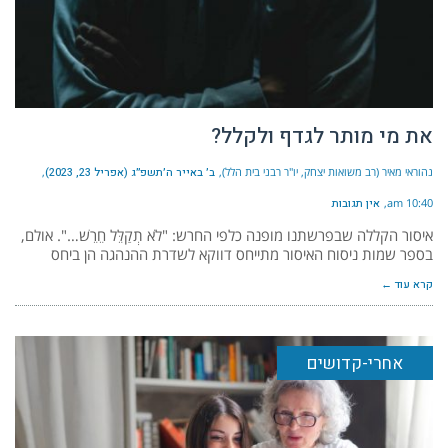
את מי מותר לגדף ולקלל?
נהוראי מאיר (רב משואות יצחק, יו"ר רבני בית הלל)
ב׳ באייר ה׳תשפ״ג (אפריל 23, 2023)
10:40 am
אין תגובות
איסור הקללה שבפרשתנו מופנה כלפי החרש: "לֹא תְקַלֵּל חֵרֵשׁ…". אולם,
בספר שמות ניסוח האיסור מתייחס דווקא לשדרת ההנהגה הן ביחס
קרא עוד ←
אחרי-קדושים