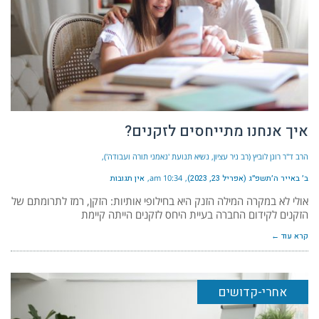
איך אנחנו מתייחסים לזקנים?
הרב ד"ר רונן לוביץ (רב ניר עציון, נשיא תנועת 'נאמני תורה ועבודה')
ב׳ באייר ה׳תשפ״ג (אפריל 23, 2023)
10:34 am
אין תגובות
אולי לא במקרה המילה הזנק היא בחילופי אותיות: הזקן, רמז לתרומתם של
הזקנים לקידום החברה בעיית היחס לזקנים הייתה קיימת
קרא עוד ←
אחרי-קדושים