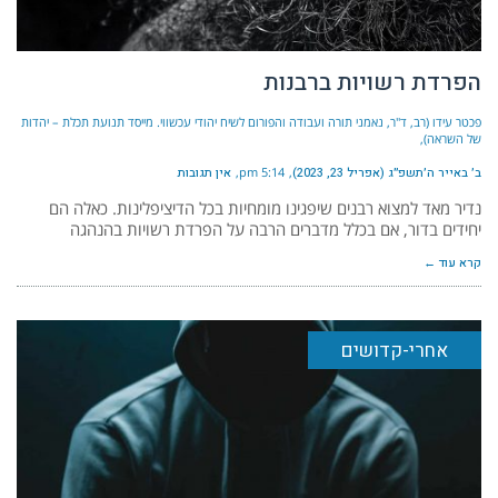
הפרדת רשויות ברבנות
פכטר עידו (רב, ד"ר, נאמני תורה ועבודה והפורום לשיח יהודי עכשווי. מייסד תנועת תכלת – יהדות
של השראה)
ב׳ באייר ה׳תשפ״ג (אפריל 23, 2023)
5:14 pm
אין תגובות
נדיר מאד למצוא רבנים שיפגינו מומחיות בכל הדיציפלינות. כאלה הם
יחידים בדור, אם בכלל מדברים הרבה על הפרדת רשויות בהנהגה
קרא עוד ←
אחרי-קדושים