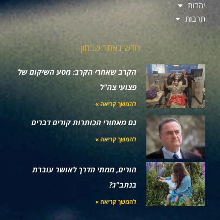
יהדות
תרבות
חדש באתר שבתון
הקרב שאחרי הקרב: מסע השיקום של
פצועי צה"ל
להמשך קריאה »
גם מאחורי הכותרות קורים דברים
להמשך קריאה »
הורים, ממתי הדרך לאושר עוברת
בנתב"ג?
להמשך קריאה »