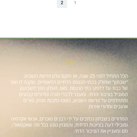
2
1
אודות
הכל התחיל לפני 25 שנה, אז הוקם עלון פרשת השבוע
"שבתון" שחולק בבתי הכנסת הדתיים הלאומיים, שקנה לו שם
של כבוד על דלפקי בתי הכנסת. מאז, העלון הפך לשבועון
המוביל בציבור הדתי, ומעבר לדברי תורה ומדורים קבועים
ומתחלפים על פרשת השבוע, נוספו כתבות מגזין, טורים
אהובים ומדורי אירוח.
המדורים בשבתון נכתבים על ידי רבנים מוכרים, אנשי אקדמיה
ומובילי דעה בציונות הדתית, והמגזין נוגע בכל מה שאקטואלי,
חם ומעניין את הציבור הדתי.