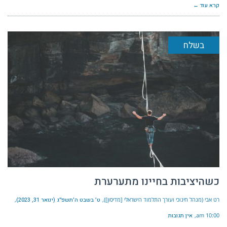
קרא עוד ←
בשלח
כשהיציבות בחיינו מתערערת
רט אבי (מנהל חינוכי ועורך התלמוד הישראלי [מדיסון])
ט׳ בשבט ה׳תשפ״ג (ינואר 31, 2023)
10:00 am
אין תגובות