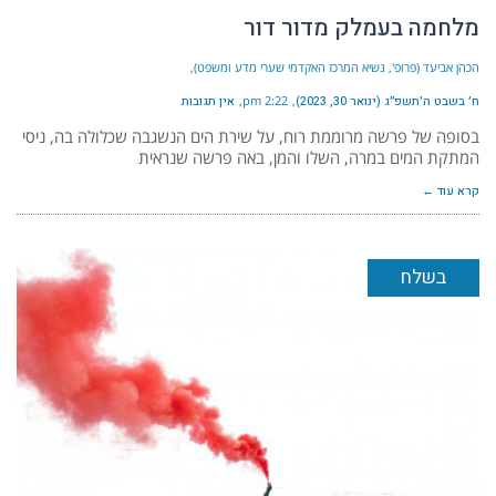
מלחמה בעמלק מדור דור
הכהן אביעד (פרופ', נשיא המרכז האקדמי שערי מדע ומשפט)
ח׳ בשבט ה׳תשפ״ג (ינואר 30, 2023)
2:22 pm
אין תגובות
בסופה של פרשה מרוממת רוח, על שירת הים הנשגבה שכלולה בה, ניסי
המתקת המים במרה, השלו והמן, באה פרשה שנראית
קרא עוד ←
בשלח