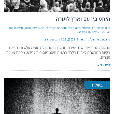
היחס בין עם וארץ לתורה
חזות גבריאל (ד"ר, ממייסדי 'מידה טובה' לחקר ההיגיון היהודי, מרצה באונ' חיפה, ומקים תנועת
'ואהבת' - עושים טוב בישראל)
ט׳ בשבט ה׳תשפ״ג (ינואר 31, 2023)
6:22 pm
אין תגובות
הגאולה המקראית אינה יוצרת תנאים כלשהם למימושה אלא תולה זאת
בקיום ההבטחה לאבות בלבד בראייה היסטריוסופית גרידא, מטרת גאולת
מצרים,
קרא עוד ←
בשלח