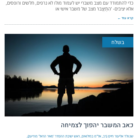
כדי להתמודד עם מצב משברי יש לעמוד מולו לא נרפים, חלשים ורופסים,
אלא יציבים- 'הִתְיַצְּבוּ' מצב של משבר אישי או
קרא עוד ←
בשלח
כאב המשבר יהפוך לצמיחה
שנוולד אליעזר חיים (רב, אל"מ במילואים, ראש ישיבת ההסדר 'מאיר הראל' מודיעין)