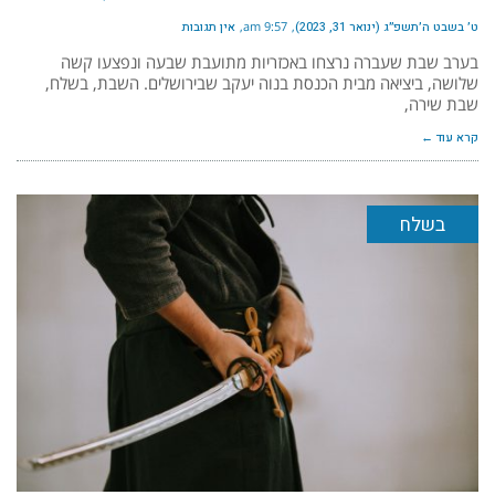
ט׳ בשבט ה׳תשפ״ג (ינואר 31, 2023)
9:57 am
אין תגובות
בערב שבת שעברה נרצחו באכזריות מתועבת שבעה ונפצעו קשה
שלושה, ביציאה מבית הכנסת בנוה יעקב שבירושלים. השבת, בשלח,
שבת שירה,
קרא עוד ←
בשלח