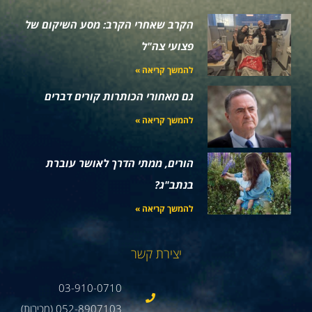
הקרב שאחרי הקרב: מסע השיקום של
פצועי צה"ל
להמשך קריאה »
גם מאחורי הכותרות קורים דברים
להמשך קריאה »
הורים, ממתי הדרך לאושר עוברת
בנתב"ג?
להמשך קריאה »
יצירת קשר
03-910-0710
052-8907103 (מכירות)