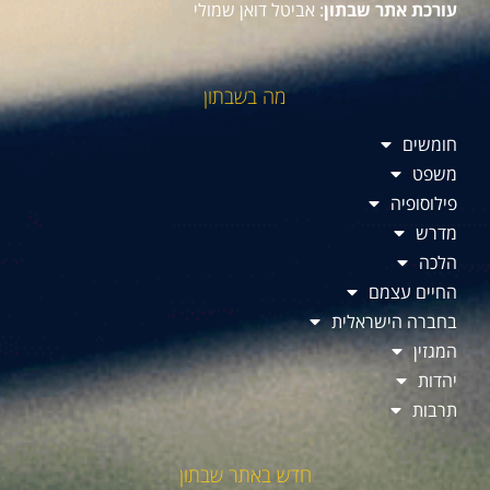
עורכת אתר שבתון
: אביטל דואן שמולי
מה בשבתון
חומשים
משפט
פילוסופיה
מדרש
הלכה
החיים עצמם
בחברה הישראלית
המגזין
יהדות
תרבות
חדש באתר שבתון