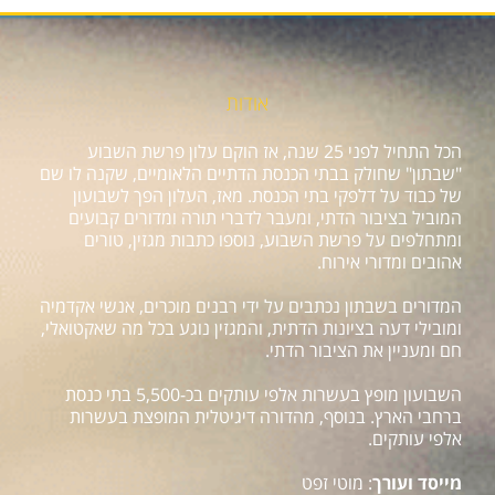
אודות
הכל התחיל לפני 25 שנה, אז הוקם עלון פרשת השבוע
"שבתון" שחולק בבתי הכנסת הדתיים הלאומיים, שקנה לו שם
של כבוד על דלפקי בתי הכנסת. מאז, העלון הפך לשבועון
המוביל בציבור הדתי, ומעבר לדברי תורה ומדורים קבועים
ומתחלפים על פרשת השבוע, נוספו כתבות מגזין, טורים
אהובים ומדורי אירוח.
המדורים בשבתון נכתבים על ידי רבנים מוכרים, אנשי אקדמיה
ומובילי דעה בציונות הדתית, והמגזין נוגע בכל מה שאקטואלי,
חם ומעניין את הציבור הדתי.
השבועון מופץ בעשרות אלפי עותקים בכ-5,500 בתי כנסת
ברחבי הארץ. בנוסף, מהדורה דיגיטלית המופצת בעשרות
אלפי עותקים.
מייסד ועורך
: מוטי זפט