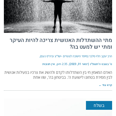
מתי ההשתדלות האנושית צריכה להיות העיקר
ומתי יש למעט בה?
הרב יעקב הלוי פילבר (מייסד הישיבה לצעירים -ישל"צ וביה"ס נעם)
ט׳ בשבט ה׳תשפ״ג (ינואר 31, 2023)
2:35 pm
אין תגובות
האדם המאמין חי בין השתדלותו לקדם ולהשיג את צרכיו בפעילות אנושית
לבין מסירת בטחונו לישועת ה'. בביטחון בה', שזו אחת
קרא עוד ←
בשלח