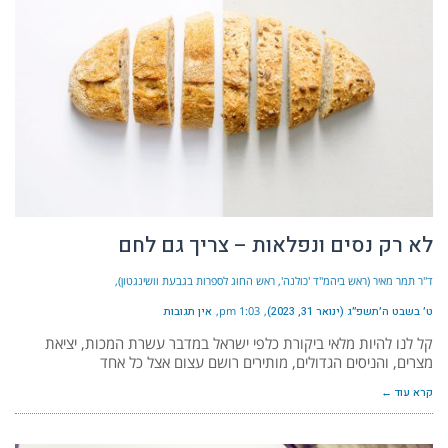
לא רק נסים ונפלאות – צריך גם לחם
ד"ר תמר מאיר (ראש ביהמ"ד 'כולנה', ראש החוג לספרות בגבעת וושינגטון)
ט׳ בשבט ה׳תשפ״ג (ינואר 31, 2023)
1:03 pm
אין תגובות
קל לנו להיות מלאי ביקורת כלפי ישראל במדבר עשרת המכות, יציאת
מצרים, והניסים הגדולים, מותירים רושם עצום אצל כל אחד
קרא עוד ←