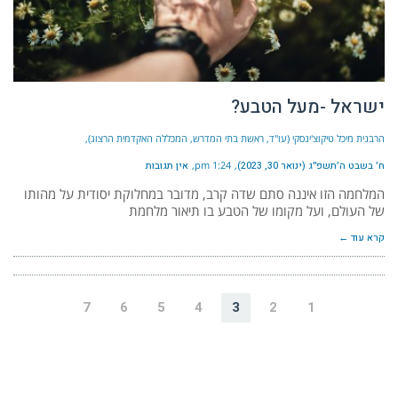
ישראל -מעל הטבע?
הרבנית מיכל טיקוצ'ינסקי (עו"ד, ראשת בתי המדרש, המכללה האקדמית הרצוג)
ח׳ בשבט ה׳תשפ״ג (ינואר 30, 2023)
1:24 pm
אין תגובות
המלחמה הזו איננה סתם שדה קרב, מדובר במחלוקת יסודית על מהותו
של העולם, ועל מקומו של הטבע בו תיאור מלחמת
קרא עוד ←
7
6
5
4
3
2
1