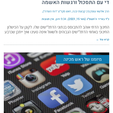
די עם התסכול ורגשות האשמה
הרב אילעאי עופרן (רב קבוצת יבנה, ראש מקד"צ "רוח השדה")
כ״ד באייר ה׳תשפ״ג (מאי 15, 2023)
9:34 pm
אין תגובות
החינוך הדתי אוהב להתבוסס בנתוני הדתל"שים שלו. לקונן על הכישלון
החינוכי באחוזי הדתל"שים הגבוהים ולשאול איפה טעינו ואיך ייתכן שכרבע
קרא עוד ←
מיומנו של ראש מכינה