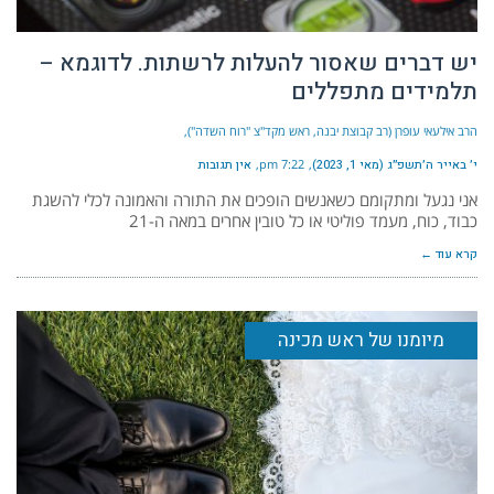
יש דברים שאסור להעלות לרשתות. לדוגמא –
תלמידים מתפללים
הרב אילעאי עופרן (רב קבוצת יבנה, ראש מקד"צ "רוח השדה")
י׳ באייר ה׳תשפ״ג (מאי 1, 2023)
7:22 pm
אין תגובות
אני נגעל ומתקומם כשאנשים הופכים את התורה והאמונה לכלי להשגת
כבוד, כוח, מעמד פוליטי או כל טובין אחרים במאה ה-21
קרא עוד ←
מיומנו של ראש מכינה