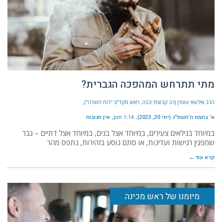
מתי תתרחש המהפכה הגברית?
הרב אילעאי עופרן (רב קבוצת יבנה, ראש מקד"צ "רוח השדה")
א׳ בתמוז ה׳תשפ״ג (יוני 20, 2023)
1:14 pm
אין תגובות
במיוחד בגילאים צעירים, במיוחד אצל בנים, במיוחד אצל דתיים – גבר
שמפגין רגישות ועדינות, או סתם נוסע בזהירות, נתפס מהר
קרא עוד ←
מיומנו של ראש מכינה