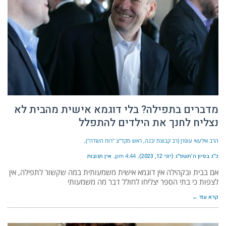
מדברים בתפילה? בלי דוגמא אישית מהבית לא
נצליח לחנך את הילדים להתפלל
הרב אילעאי עופרן (רב קבוצת יבנה, ראש מקד"צ "רוח השדה")
כ״ג בסיון ה׳תשפ״ג (יוני 12, 2023)
4:44 pm
אין תגובות
אם בבית ובקהילה אין דוגמא אישית משמעותית במה שקשור לתפילה, אין
לצפות כי בתי הספר יצליחו לחולל דבר מה משמעותי
קרא עוד ←