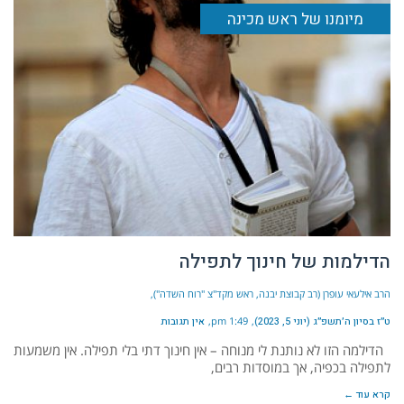
מיומנו של ראש מכינה
הדילמות של חינוך לתפילה
הרב אילעאי עופרן (רב קבוצת יבנה, ראש מקד"צ "רוח השדה")
ט״ז בסיון ה׳תשפ״ג (יוני 5, 2023)
1:49 pm
אין תגובות
הדילמה הזו לא נותנת לי מנוחה – אין חינוך דתי בלי תפילה. אין משמעות
לתפילה בכפיה, אך במוסדות רבים,
קרא עוד ←