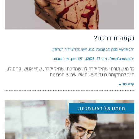
נקמה זו דרכנו?
הרב אילעאי עופרן (רב קבוצת יבנה, ראש מקד"צ "רוח השדה")
ח׳ בתמוז ה׳תשפ״ג (יוני 27, 2023)
1:51 pm
אין תגובות
כל מי שתורת ישראל יקרה לו, שמדינת ישראל יקרה, שחיי אנוש יקרים לו,
חייב להתקומם כנגד מעשים אלו אירועי הפרעות
קרא עוד ←
מיומנו של ראש מכינה