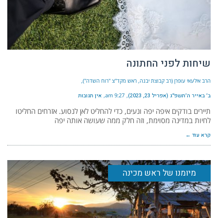
שיחות לפני החתונה
הרב אילעאי עופרן (רב קבוצת יבנה, ראש מקד"צ "רוח השדה")
ב׳ באייר ה׳תשפ״ג (אפריל 23, 2023)
9:27 am
אין תגובות
תיירים בודקים איפה יפה ונעים, כדי להחליט לאן לנסוע. אזרחים החליטו
לחיות במדינה מסוימת, וזה חלק ממה שעושה אותה יפה
קרא עוד ←
מיומנו של ראש מכינה