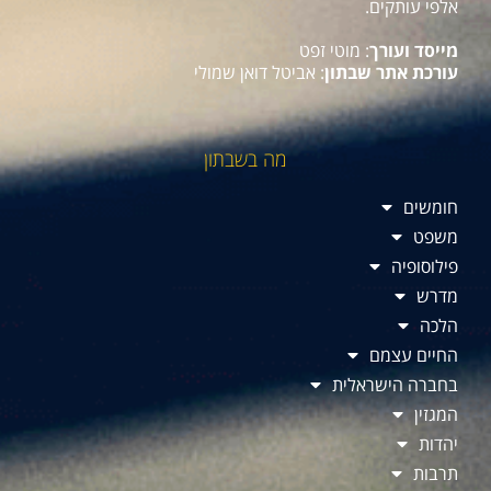
אלפי עותקים.
מייסד ועורך
: מוטי זפט
עורכת אתר שבתון
: אביטל דואן שמולי
מה בשבתון
חומשים
משפט
פילוסופיה
מדרש
הלכה
החיים עצמם
בחברה הישראלית
המגזין
יהדות
תרבות