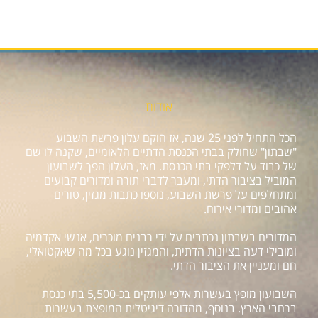
אודות
הכל התחיל לפני 25 שנה, אז הוקם עלון פרשת השבוע
"שבתון" שחולק בבתי הכנסת הדתיים הלאומיים, שקנה לו שם
של כבוד על דלפקי בתי הכנסת. מאז, העלון הפך לשבועון
המוביל בציבור הדתי, ומעבר לדברי תורה ומדורים קבועים
ומתחלפים על פרשת השבוע, נוספו כתבות מגזין, טורים
אהובים ומדורי אירוח.
המדורים בשבתון נכתבים על ידי רבנים מוכרים, אנשי אקדמיה
ומובילי דעה בציונות הדתית, והמגזין נוגע בכל מה שאקטואלי,
חם ומעניין את הציבור הדתי.
השבועון מופץ בעשרות אלפי עותקים בכ-5,500 בתי כנסת
ברחבי הארץ. בנוסף, מהדורה דיגיטלית המופצת בעשרות