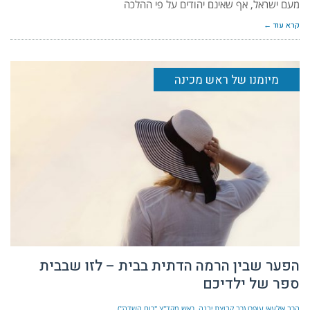
מעם ישראל, אף שאינם יהודים על פי ההלכה
קרא עוד ←
מיומנו של ראש מכינה
הפער שבין הרמה הדתית בבית – לזו שבבית
ספר של ילדיכם
הרב אילעאי עופרן (רב קבוצת יבנה, ראש מקד"צ "רוח השדה")