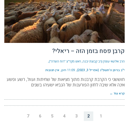
קרבן פסח בזמן הזה – ריאלי?
הרב אילעאי עופרן (רב קבוצת יבנה, ראש מקד"צ "רוח השדה")
י״ב בניסן ה׳תשפ״ג (אפריל 3, 2023)
11:09 pm
אין תגובות
חוששני כי הקרבת קרבנות מתוך מציאות של שחיתות ועוול, רשע ופשע
אינה אלא שיבה לחזון הפורענות של הנביא ישעיהו בשנים
קרא עוד ←
7
6
5
4
3
2
1