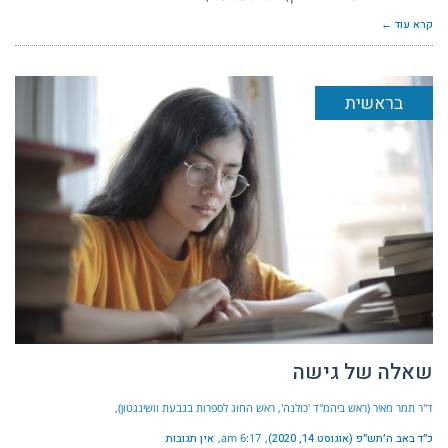
קרא עוד ←
בראשית
שאלה של גישה
ד"ר תמר מאיר (ראש ביהמ"ד 'כולנה', ראש החוג לספרות בגבעת וושינגטון)
כ״ד באב ה׳תש״פ (אוגוסט 14, 2020)
6:17 am
אין תגובות