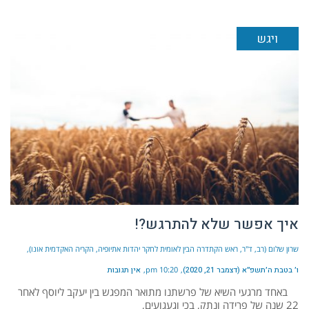
ויגש
איך אפשר שלא להתרגש?!
שרון שלום (רב, ד"ר, ראש הקתדרה הבין לאומית לחקר יהדות אתיופיה, הקריה האקדמית אונו)
ו׳ בטבת ה׳תשפ״א (דצמבר 21, 2020)
10:20 pm
אין תגובות
באחד מרגעי השיא של פרשתנו מתואר המפגש בין יעקב ליוסף לאחר
22 שנה של פרידה ונתק, בכי וגעגועים,