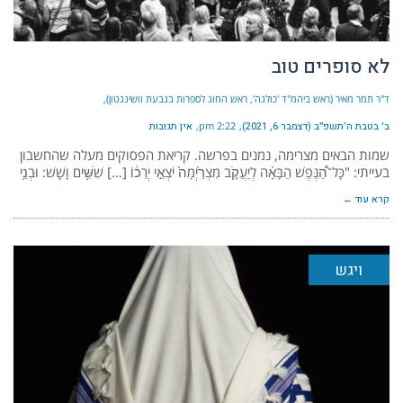
לא סופרים טוב
ד"ר תמר מאיר (ראש ביהמ"ד 'כולנה', ראש החוג לספרות בגבעת וושינגטון)
ב׳ בטבת ה׳תשפ״ב (דצמבר 6, 2021)
2:22 pm
אין תגובות
שמות הבאים מצרימה, נמנים בפרשה. קריאת הפסוקים מעלה שהחשבון
בעייתי: "כָּל־הַ֠נֶּפֶשׁ הַבָּאָ֨ה לְיַעֲקֹ֤ב מִצְרַ֙יְמָה֙ יֹצְאֵ֣י יְרֵכ֔וֹ […] שִׁשִּׁ֥ים וָשֵֽׁשׁ: וּבְנֵ֥י
קרא עוד ←
ויגש