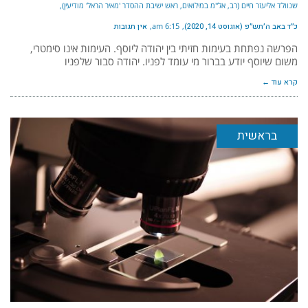
שנוולד אליעזר חיים (רב, אל"מ במילואים, ראש ישיבת ההסדר 'מאיר הראל' מודיעין)
כ״ד באב ה׳תש״פ (אוגוסט 14, 2020)
6:15 am
אין תגובות
הפרשה נפתחת בעימות חזיתי בין יהודה ליוסף. העימות אינו סימטרי,
משום שיוסף יודע בברור מי עומד לפניו. יהודה סבור שלפניו
קרא עוד ←
בראשית