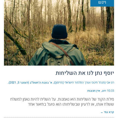
ויגש
יוסף נתן לנו את השליחות
רט אבי (מנהל חינוכי ועורך התלמוד הישראלי [מדיסון])
א׳ בטבת ה׳תשפ״ב (דצמבר 5, 2021)
10:33 am
אין תגובות
מילת הקוד של השליחות היא נאמנות. על השליח להיות נאמן למשלח
ששלח אותו, או לרעיון שבשליחותו הוא פועל בתיאור אחד
קרא עוד ←