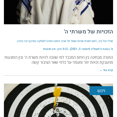
הזכויות של משרתי ה'
שרלו יובל (רב, ראש ישיבת אורות שאול תל אביב וראש המרכז לאתיקה בארגון רבני צהר)
א׳ בטבת ה׳תשפ״ב (דצמבר 5, 2021)
8:02 pm
אין תגובות
התורה מבחינה בין היחס המכבד למי שזוכה להיות משרת ה' ובין הימנעות
מהענקת זכויות יתר ומעמד-על כלפי שאר הציבור קשה
קרא עוד ←
ויגש