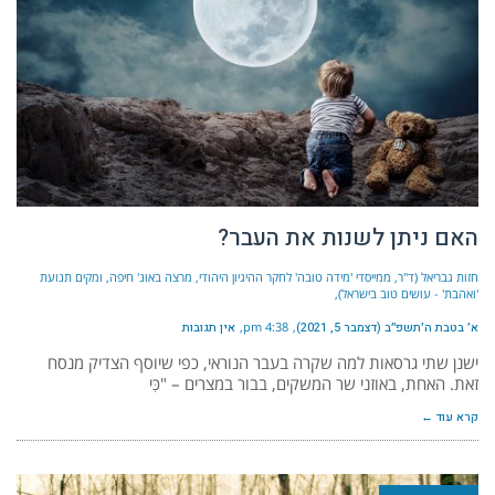
האם ניתן לשנות את העבר?
חזות גבריאל (ד"ר, ממייסדי 'מידה טובה' לחקר ההיגיון היהודי, מרצה באונ' חיפה, ומקים תנועת
'ואהבת' - עושים טוב בישראל)
א׳ בטבת ה׳תשפ״ב (דצמבר 5, 2021)
4:38 pm
אין תגובות
ישנן שתי גרסאות למה שקרה בעבר הנוראי, כפי שיוסף הצדיק מנסח
זאת. האחת, באוזני שר המשקים, בבור במצרים – "כִּי
קרא עוד ←