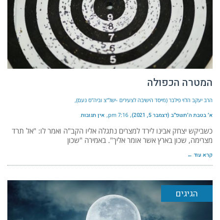
המטרה הכפולה
הרב יעקב הלוי פילבר (מייסד הישיבה לצעירים -ישל"צ וביה"ס נעם)
א׳ בטבת ה׳תשפ״ב (דצמבר 5, 2021)
7:16 pm
אין תגובות
כשביקש יצחק אבינו לירד למצרים נתגלה אליו הקב"ה ואמר לו: "אל תרד
מצרימה, שכון בארץ אשר אומר אליך". באמירה "שכון
קרא עוד ←
הגיגים