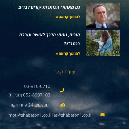
גם מאחורי הכותרות קורים דברים
להמשך קריאה »
הורים, ממתי הדרך לאושר עוברת
בנתב"ג?
להמשך קריאה »
יצירת קשר
03-910-0710
052-8907103 (מכירות)
moti@shabaton1.co.il liat@shabaton1.co.il