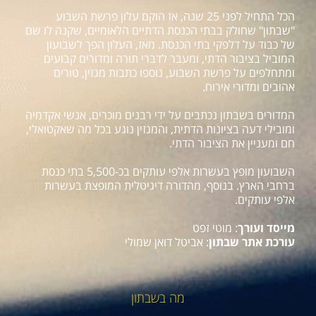
הכל התחיל לפני 25 שנה, אז הוקם עלון פרשת השבוע
"שבתון" שחולק בבתי הכנסת הדתיים הלאומיים, שקנה לו שם
של כבוד על דלפקי בתי הכנסת. מאז, העלון הפך לשבועון
המוביל בציבור הדתי, ומעבר לדברי תורה ומדורים קבועים
ומתחלפים על פרשת השבוע, נוספו כתבות מגזין, טורים
אהובים ומדורי אירוח.
המדורים בשבתון נכתבים על ידי רבנים מוכרים, אנשי אקדמיה
ומובילי דעה בציונות הדתית, והמגזין נוגע בכל מה שאקטואלי,
חם ומעניין את הציבור הדתי.
השבועון מופץ בעשרות אלפי עותקים בכ-5,500 בתי כנסת
ברחבי הארץ. בנוסף, מהדורה דיגיטלית המופצת בעשרות
אלפי עותקים.
מייסד ועורך
: מוטי זפט
עורכת אתר שבתון
: אביטל דואן שמולי
מה בשבתון