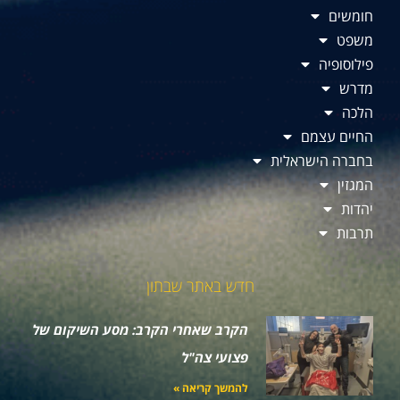
חומשים
משפט
פילוסופיה
מדרש
הלכה
החיים עצמם
בחברה הישראלית
המגזין
יהדות
תרבות
חדש באתר שבתון
הקרב שאחרי הקרב: מסע השיקום של
פצועי צה"ל
להמשך קריאה »