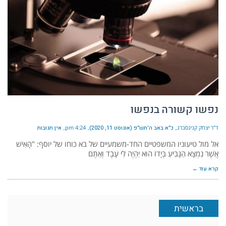
נפשו קשורה בנפשו
ד"ר יצחק קניגסברג
כ״א באב ה׳תש״פ (אוגוסט 11, 2020)
4:24 pm
אין תגובות
אל מול טיעוניו המשפטיים החד-משמעיים של בא כוחו של יוסף: "הָאִישׁ
אֲשֶׁר נִמְצָא הַגָּבִיעַ בְּיָדוֹ הוּא יִהְיֶה לִּי עָבֶד וְאַתֶּם
קרא עוד ←
בראשית