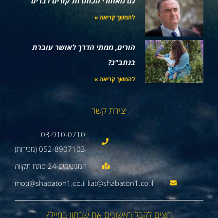
גם מאחורי הכותרות קורים דברים
להמשך קריאה »
הורים, ממתי הדרך לאושר עוברת
בנתב"ג?
להמשך קריאה »
יצירת קשר
03-910-0710
052-8907103 (מכירות)
moti@shabaton1.co.il liat@shabaton1.co.il
רוצים לקבל ראשונים את שבתון במייל?