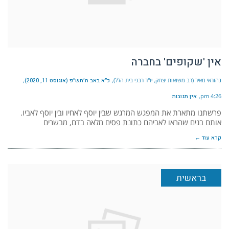
אין 'שקופים' בחברה
נהוראי מאיר (רב משואות יצחק, יו"ר רבני בית הלל)
כ״א באב ה׳תש״פ (אוגוסט 11, 2020)
4:26 pm
אין תגובות
פרשתנו מתארת את המפגש המרגש שבין יוסף לאחיו ובין יוסף לאביו.
אותם בנים שהראו לאביהם כתונת פסים מלאה בדם, מבשרים
קרא עוד ←
בראשית