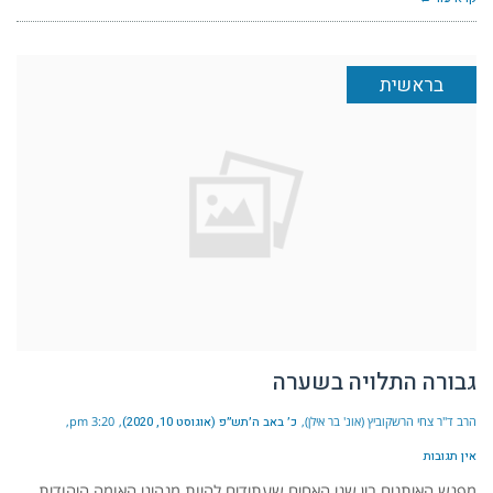
בראשית
גבורה התלויה בשערה
הרב ד"ר צחי הרשקוביץ (אונ' בר אילן)
כ׳ באב ה׳תש״פ (אוגוסט 10, 2020)
3:20 pm
אין תגובות
מפגש האיתנים בין שני האחים שעתידים להיות מנהיגי האומה היהודית,