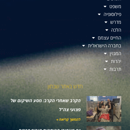
משפט
פילוסופיה
מדרש
הלכה
החיים עצמם
בחברה הישראלית
המגזין
יהדות
תרבות
חדש באתר שבתון
הקרב שאחרי הקרב: מסע השיקום של
פצועי צה"ל
להמשך קריאה »