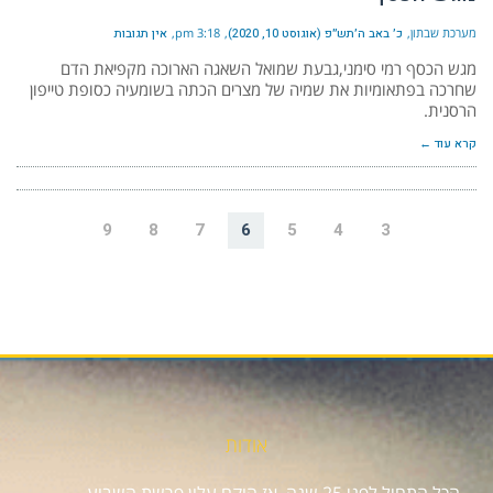
מערכת שבתון
כ׳ באב ה׳תש״פ (אוגוסט 10, 2020)
3:18 pm
אין תגובות
מגש הכסף רמי סימני,גבעת שמואל השאגה הארוכה מקפיאת הדם
שחרכה בפתאומיות את שמיה של מצרים הכתה בשומעיה כסופת טייפון
הרסנית.
קרא עוד ←
9
8
7
6
5
4
3
אודות
הכל התחיל לפני 25 שנה, אז הוקם עלון פרשת השבוע