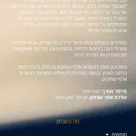
"שבתון" שחולק בבתי הכנסת הדתיים הלאומיים, שקנה לו שם
של כבוד על דלפקי בתי הכנסת. מאז, העלון הפך לשבועון
המוביל בציבור הדתי, ומעבר לדברי תורה ומדורים קבועים
ומתחלפים על פרשת השבוע, נוספו כתבות מגזין, טורים
אהובים ומדורי אירוח.
המדורים בשבתון נכתבים על ידי רבנים מוכרים, אנשי אקדמיה
ומובילי דעה בציונות הדתית, והמגזין נוגע בכל מה שאקטואלי,
חם ומעניין את הציבור הדתי.
השבועון מופץ בעשרות אלפי עותקים בכ-5,500 בתי כנסת
ברחבי הארץ. בנוסף, מהדורה דיגיטלית המופצת בעשרות
אלפי עותקים.
מייסד ועורך
: מוטי זפט
עורכת אתר שבתון
: אביטל דואן שמולי
מה בשבתון
חומשים