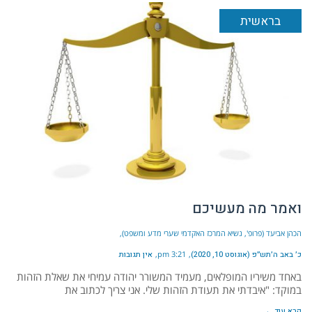
בראשית
ואמר מה מעשיכם
הכהן אביעד (פרופ', נשיא המרכז האקדמי שערי מדע ומשפט)
כ׳ באב ה׳תש״פ (אוגוסט 10, 2020)
3:21 pm
אין תגובות
באחד משיריו המופלאים, מעמיד המשורר יהודה עמיחי את שאלת הזהות
במוקד: "איבדתי את תעודת הזהות שלי. אני צריך לכתוב את
קרא עוד ←