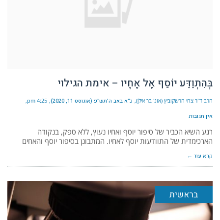
בְּהִתְוַדַּע יוֹסֵף אֶל אֶחָיו – אימת הגילוי
הרב ד"ר צחי הרשקוביץ (אונ' בר אילן)
כ״א באב ה׳תש״פ (אוגוסט 11, 2020)
4:25 pm
אין תגובות
רגע השיא הכביר של סיפור יוסף ואחיו נעוץ, ללא ספק, בנקודה
הארכימדית של התוודעות יוסף לאחיו. המתבונן בסיפור יוסף והאחים
קרא עוד ←
בראשית