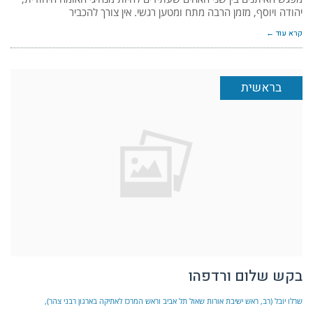
יהודה ויוסף, מזמן הרבה מתח ומטען רגשי. אין צורך להכביר
קרא עוד ←
בראשית
בקש שלום ורדפהו
שרלו יובל (רב, ראש ישיבת אורות שאול תל אביב וראש המרכז לאתיקה בארגון רבני צהר)