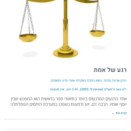
רגע של אמת
הכהן אביעד (פרופ', נשיא המרכז האקדמי שערי מדע ומשפט)
י״ט באב ה׳תש״פ (אוגוסט 9, 2020)
5:45 am
אין תגובות
אחד הרגעים המרגשים ביותר בתיאורי ספר בראשית הוא המפגש שבין
יוסף ואחיו. הרבה דם, יזע ודמעות נשפכו במערכת היחסים הפתלתלה
קרא עוד ←