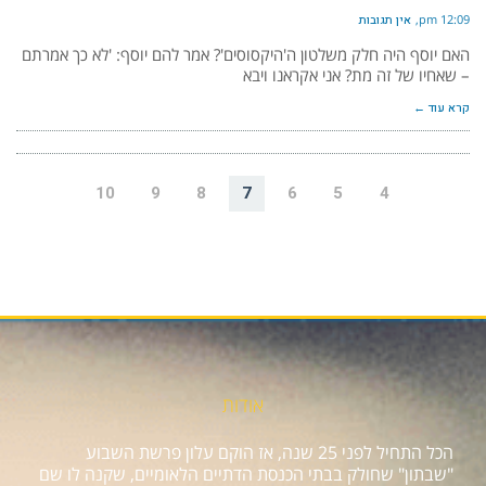
12:09 pm
אין תגובות
האם יוסף היה חלק משלטון ה'היקסוסים'? אמר להם יוסף: 'לא כך אמרתם
– שאחיו של זה מת? אני אקראנו ויבא
קרא עוד ←
10
9
8
7
6
5
4
אודות
הכל התחיל לפני 25 שנה, אז הוקם עלון פרשת השבוע
"שבתון" שחולק בבתי הכנסת הדתיים הלאומיים, שקנה לו שם