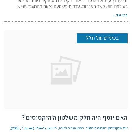
"כי עבדך ערב את הנער" – אחד הקשרים העמוקים ביותר הקיימים
בעולמנו הוא קשר הערבות. ערבות משמעה יציאה מהמעגל האישי
קרא עוד ←
בעיניים של חז"ל
האם יוסף היה חלק משלטון ה'היקסוסים'?
איתן פינקלשטיין, דוקטורנט לתנ"ך, המכון הגבוה לתורה
י״ז באב ה׳תש״פ (אוגוסט 7, 2020)