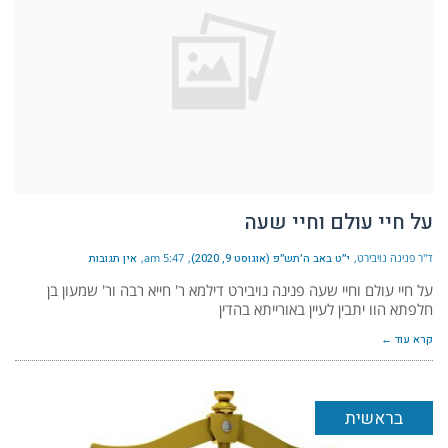
על חיי עולם וחיי שעה
ד"ר פנינה נויבירט
י״ט באב ה׳תש״פ (אוגוסט 9, 2020)
5:47 am
אין תגובות
על חיי עולם וחיי שעה פנינה נויבירט דילמא ר' חייא רבה ור' שמעון בן
חלפתא הוו יתבין לעיין באורייתא בהדין
קרא עוד ←
בראשית