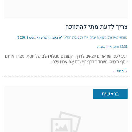
צריך לדעת מתי להתווכח
נהוראי מאיר (רב משואות יצחק, יו"ר רבני בית הלל)
י״ט באב ה׳תש״פ (אוגוסט 9, 2020)
12:33 pm
אין תגובות
רגע לפני שהאחים יוצאים לדרך, המומים מגילוי הלב של יוסף, מצייד אותם
יוסף ב'טיפ' מיוחד לדרך: 'וַיְשַׁלַּח אֶת אֶחָיו וַיֵּלֵכוּ
קרא עוד ←
בראשית