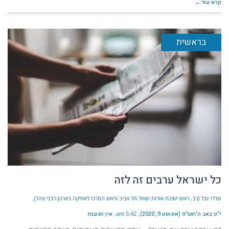
קרא עוד ←
בראשית
כל ישראל ערבים זה לזה
שרלו יובל (רב, ראש ישיבת אורות שאול תל אביב וראש המרכז לאתיקה בארגון רבני צהר)
י״ט באב ה׳תש״פ (אוגוסט 9, 2020)
5:42 am
אין תגובות