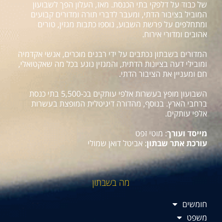
של כבוד על דלפקי בתי הכנסת. מאז, העלון הפך לשבועון
המוביל בציבור הדתי, ומעבר לדברי תורה ומדורים קבועים
ומתחלפים על פרשת השבוע, נוספו כתבות מגזין, טורים
אהובים ומדורי אירוח.
המדורים בשבתון נכתבים על ידי רבנים מוכרים, אנשי אקדמיה
ומובילי דעה בציונות הדתית, והמגזין נוגע בכל מה שאקטואלי,
חם ומעניין את הציבור הדתי.
השבועון מופץ בעשרות אלפי עותקים בכ-5,500 בתי כנסת
ברחבי הארץ. בנוסף, מהדורה דיגיטלית המופצת בעשרות
אלפי עותקים.
מייסד ועורך
: מוטי זפט
עורכת אתר שבתון
: אביטל דואן שמולי
מה בשבתון
חומשים
משפט