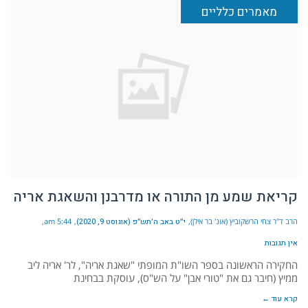
מאמרים כלליים
קריאת שמע מן התורה או מדרבנן והשאגת אריה
הרב ד"ר צחי הרשקוביץ (אונ' בר אילן)
י״ט באב ה׳תש״פ (אוגוסט 9, 2020)
5:44 am
אין תגובות
החקירה הראשונה בספר השו"ת המופתי "שאגת אריה", לר' אריה ליב
ממיץ (חיבר גם את "טורי אבן" על הש"ס), עוסקת בבחינת
קרא עוד ←