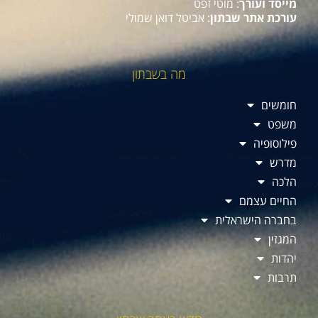
מייסד ועורך
: מוטי זפט
עורכת אתר שבתון
: אביטל דואן שמולי
מה בשבתון
חומשים
משפט
פילוסופיה
מדרש
הלכה
החיים עצמם
בחברה הישראלית
המגזין
יהדות
תרבות