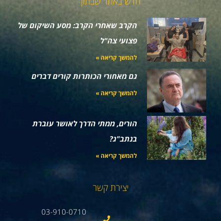
חדש באתר שבתון
הקרב שאחרי הקרב: מסע השיקום של
פצועי צה"ל
להמשך קריאה »
גם מאחורי הכותרות קורים דברים
להמשך קריאה »
הורים, ממתי הדרך לאושר עוברת
בנתב"ג?
להמשך קריאה »
יצירת קשר
03-910-0710