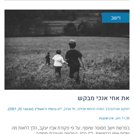
וישב
את אחי אנכי מבקש
רזניקוב אברהם (רב המרכז הרפואי איכילוב, תל אביב)
י״ט בכסלו ה׳תשפ״ב (נובמבר 23, 2021)
11:36 am
אין תגובות
בפרשת וישב מסופר שיוסף, על פי פקודת אביו יעקב, הלך לראות מה
שלום אחיו (בראשית, ל"ז ט"ז). הפרשה מעוררת תמיהה