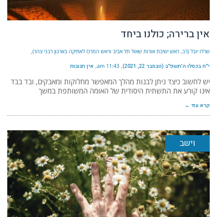
אין ברירה; כולנו ביחד
שרלו יובל (רב, ראש ישיבת אורות שאול תל אביב וראש המרכז לאתיקה בארגון רבני צהר)
י״ח בכסלו ה׳תשפ״ב (נובמבר 22, 2021)
11:43 am
אין תגובות
יש לחשוב כיצד ניתן לבנות מהלך המאפשר מחלוקות ומאבקים, ובד בבד
אינו קורע את התשתית היסודית של האומה המשותפת במשך
קרא עוד ←
וישב