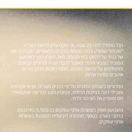
אודות
הכל התחיל לפני 25 שנה, אז הוקם עלון פרשת השבוע
"שבתון" שחולק בבתי הכנסת הדתיים הלאומיים, שקנה לו שם
של כבוד על דלפקי בתי הכנסת. מאז, העלון הפך לשבועון
המוביל בציבור הדתי, ומעבר לדברי תורה ומדורים קבועים
ומתחלפים על פרשת השבוע, נוספו כתבות מגזין, טורים
אהובים ומדורי אירוח.
המדורים בשבתון נכתבים על ידי רבנים מוכרים, אנשי אקדמיה
ומובילי דעה בציונות הדתית, והמגזין נוגע בכל מה שאקטואלי,
חם ומעניין את הציבור הדתי.
השבועון מופץ בעשרות אלפי עותקים בכ-5,500 בתי כנסת
ברחבי הארץ. בנוסף, מהדורה דיגיטלית המופצת בעשרות
אלפי עותקים.