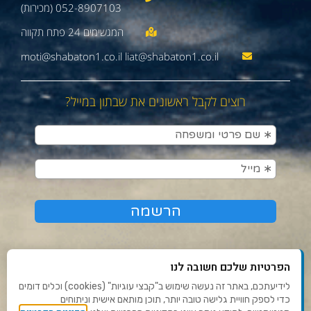
052-8907103 (מכירות)
moti@shabaton1.co.il liat@shabaton1.co.il
רוצים לקבל ראשונים את שבתון במייל?
הפרטיות שלכם חשובה לנו
לידיעתכם, באתר זה נעשה שימוש ב"קבצי עוגיות" (cookies) וכלים דומים
כדי לספק חוויית גלישה טובה יותר, תוכן מותאם אישית וניתוחים
תנאי שימוש ומדיניות פרטיות