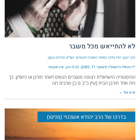
לא להתייאש מכל משבר
הרב יעקב הלוי פילבר (מייסד הישיבה לצעירים -ישל"צ וביה"ס נעם)
י״ז בכסלו ה׳תשפ״ג (דצמבר 11, 2022)
8:20 pm
אין תגובות
ההיסטוריה הישראלית רצופה משברים הבאים לאחר חורבן או כישלון. כך
היה אחר חורבן הבית [עיין ב"ב ס ב] שרבים רצו
קרא עוד ←
בדרכו של הרב יהודא אשכנזי (מניטו)