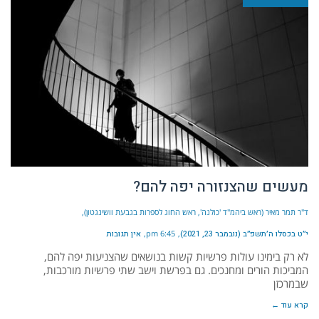
מעשים שהצנזורה יפה להם?
ד"ר תמר מאיר (ראש ביהמ"ד 'כולנה', ראש החוג לספרות בגבעת וושינגטון)
י״ט בכסלו ה׳תשפ״ב (נובמבר 23, 2021)
6:45 pm
אין תגובות
לא רק בימינו עולות פרשיות קשות בנושאים שהצניעות יפה להם,
המביכות הורים ומחנכים. גם בפרשת וישב שתי פרשיות מורכבות,
שבמרכזן
קרא עוד ←