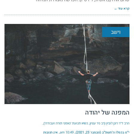
קרא עוד ←
וישב
המפנה של יהודה
הרב ד"ר רונן לוביץ (רב ניר עציון, נשיא תנועת 'נאמני תורה ועבודה')
י״ט בכסלו ה׳תשפ״ב (נובמבר 23, 2021)
10:49 am
אין תגובות