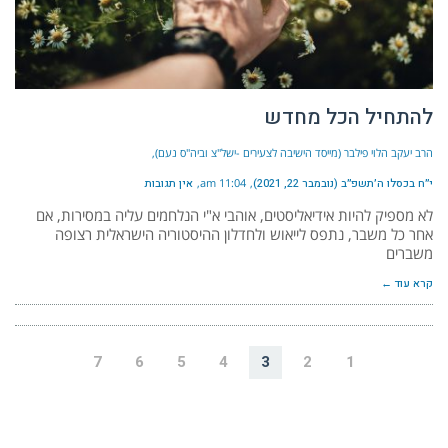
להתחיל הכל מחדש
הרב יעקב הלוי פילבר (מייסד הישיבה לצעירים -ישל"צ וביה"ס נעם)
י״ח בכסלו ה׳תשפ״ב (נובמבר 22, 2021)
11:04 am
אין תגובות
לא מספיק להיות אידיאליסטים, אוהבי א"י הנלחמים עליה במסירות, אם
אחר כל משבר, נתפס לייאוש ולחדלון ההיסטוריה הישראלית רצופה
משברים
קרא עוד ←
7
6
5
4
3
2
1