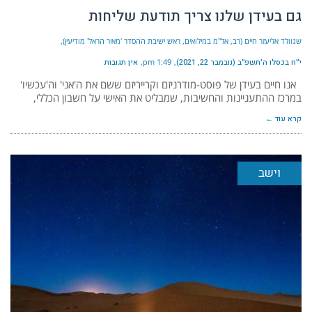
גם בעידן שלנו צריך תודעת שליחות
שנוולד אליעזר חיים (רב, אל"מ במילואים, ראש ישיבת ההסדר 'מאיר הראל' מודיעין)
י״ח בכסלו ה׳תשפ״ב (נובמבר 22, 2021)
1:49 pm
אין תגובות
אנו חיים בעידן של פוסט-מודרניזם וקרייריזם ששם את ה'אני' וה'עכשיו'
במרכז ההתעניינות והחשיבות, שמבליט את האישי על חשבון הכללי,
קרא עוד ←
וישב