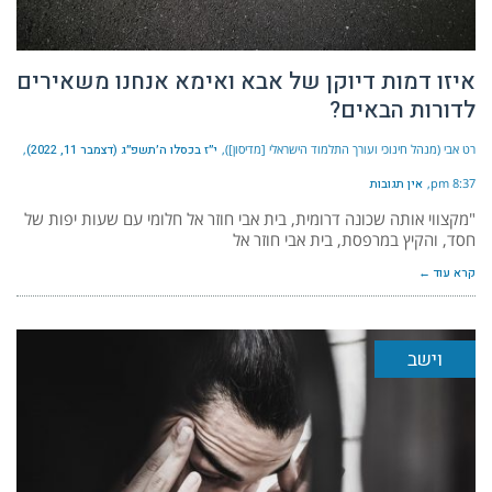
איזו דמות דיוקן של אבא ואימא אנחנו משאירים
לדורות הבאים?
רט אבי (מנהל חינוכי ועורך התלמוד הישראלי [מדיסון])
י״ז בכסלו ה׳תשפ״ג (דצמבר 11, 2022)
8:37 pm
אין תגובות
"מקצווי אותה שכונה דרומית, בית אבי חוזר אל חלומי עם שעות יפות של
חסד, והקיץ במרפסת, בית אבי חוזר אל
קרא עוד ←
וישב