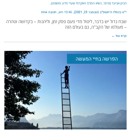
הכהן אביעד (פרופ', נשיא המרכז האקדמי שערי מדע ומשפט)
י״ט בכסלו ה׳תשפ״ב (נובמבר 23, 2021)
10:46 am
תגובה אחת
שבח גדול יש בדבר, ליטול מדי פעם פסק זמן, וליהנות – בקדושה וטהרה
– מעולמו של הקב"ה, גם בעולם הזה
קרא עוד ←
הפרשה בחיי המעשה