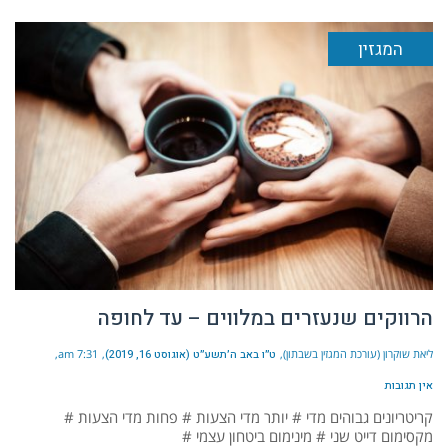
המגזין
הרווקים שנעזרים במלווים – עד לחופה
ליאת שוקרון (עורכת המגזין בשבתון)
ט״ו באב ה׳תשע״ט (אוגוסט 16, 2019)
7:31 am
אין תגובות
קריטריונים גבוהים מדי # יותר מדי הצעות # פחות מדי הצעות #
מקסימום דייט שני # מינימום ביטחון עצמי #