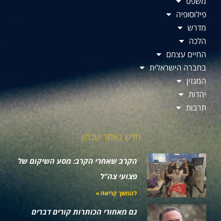
משפט
פילוסופיה
מדרש
הלכה
החיים עצמם
בחברה הישראלית
המגזין
יהדות
תרבות
חדש באתר שבתון
הקרב שאחרי הקרב: מסע השיקום של
פצועי צה"ל
להמשך קריאה »
גם מאחורי הכותרות קורים דברים