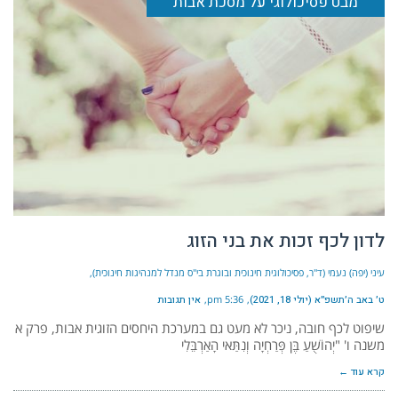
מבט פסיכולוגי על מסכת אבות
לדון לכף זכות את בני הזוג
עיני (יפה) נעמי (ד"ר, פסיכולוגית חינוכית ובוגרת בי"ס מנדל למנהיגות חינוכית)
ט׳ באב ה׳תשפ״א (יולי 18, 2021)
5:36 pm
אין תגובות
שיפוט לכף חובה, ניכר לא מעט גם במערכת היחסים הזוגית אבות, פרק א
משנה ו' "יְהוֹשֻׁעַ בֶּן פְּרַחְיָה וְנִתַּאי הָאַרְבֵּלִי
קרא עוד ←