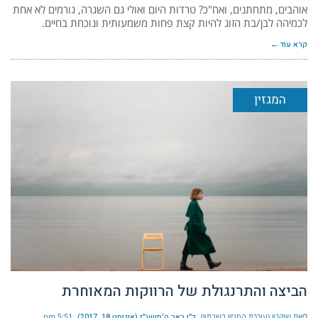
אוהבים, מתחתנים, ואח"כ? טרדות היום ואולי גם השגרה, גורמים לא אחת
לכמיהה לבן/בת הזוג להיות קצת פחות משמעותית ונוכחת בחיים.
קרא עוד ←
המגזין
הביצה והתרנגולת של הרווקות המאוחרת
ליאת שוקרון (עורכת המגזין בשבתון)
כ״ו באב ה׳תשע״ז (אוגוסט 18, 2017)
5:51 pm