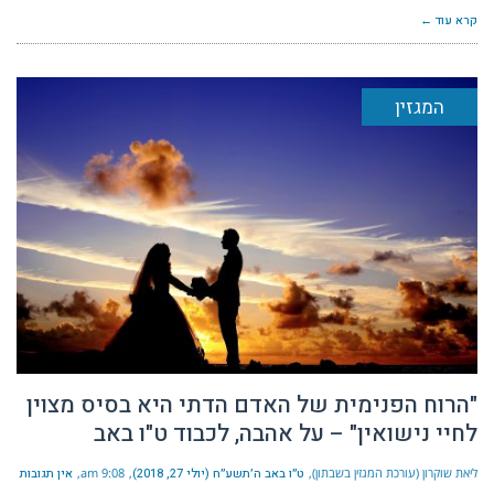
קרא עוד ←
המגזין
"הרוח הפנימית של האדם הדתי היא בסיס מצוין
לחיי נישואין" – על אהבה, לכבוד ט"ו באב
ליאת שוקרון (עורכת המגזין בשבתון)
ט״ו באב ה׳תשע״ח (יולי 27, 2018)
9:08 am
אין תגובות