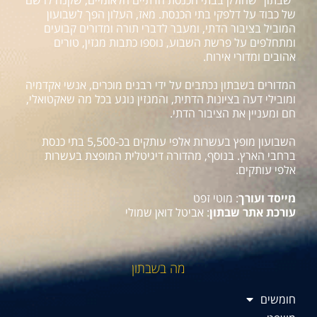
של כבוד על דלפקי בתי הכנסת. מאז, העלון הפך לשבועון
המוביל בציבור הדתי, ומעבר לדברי תורה ומדורים קבועים
ומתחלפים על פרשת השבוע, נוספו כתבות מגזין, טורים
אהובים ומדורי אירוח.
המדורים בשבתון נכתבים על ידי רבנים מוכרים, אנשי אקדמיה
ומובילי דעה בציונות הדתית, והמגזין נוגע בכל מה שאקטואלי,
חם ומעניין את הציבור הדתי.
השבועון מופץ בעשרות אלפי עותקים בכ-5,500 בתי כנסת
ברחבי הארץ. בנוסף, מהדורה דיגיטלית המופצת בעשרות
אלפי עותקים.
מייסד ועורך
: מוטי זפט
עורכת אתר שבתון
: אביטל דואן שמולי
מה בשבתון
חומשים