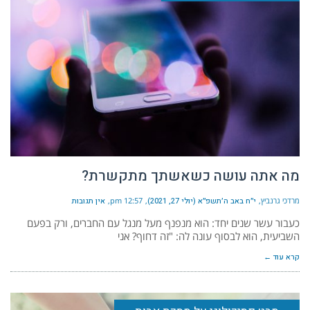
מה אתה עושה כשאשתך מתקשרת?
מרדכי גרנביץ
י״ח באב ה׳תשפ״א (יולי 27, 2021)
12:57 pm
אין תגובות
כעבור עשר שנים יחד: הוא מנפנף מעל מנגל עם החברים, ורק בפעם
השביעית, הוא לבסוף עונה לה: "זה דחוף? אני
קרא עוד ←