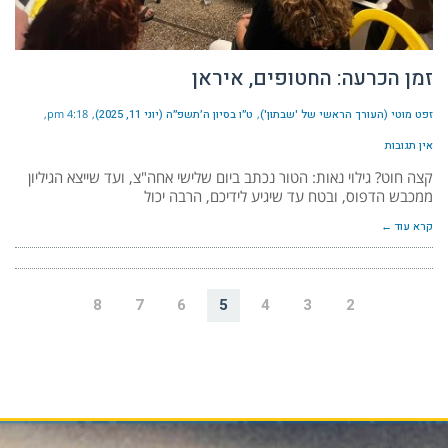
זמן הכרעה: החטופים, איראן
זפט מוטי (העורך הראשי של 'שבתון')
ט״ו בסיון ה׳תשפ״ה (יוני 11, 2025)
4:18 pm
אין תגובות
קצה חוט? גילוי נאות: הטור נכתב ביום שלישי אחה"צ, ועד שייצא הגיליון
ממכבש הדפוס, ובטח עד שיגיע לידיכם, הרבה יכול
קרא עוד ←
8
7
6
5
4
3
2