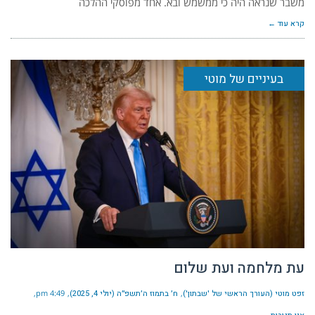
משבר שנראה היה כי ממשמש ובא. אחד מפוסקי ההלכה
קרא עוד ←
בעיניים של מוטי
עת מלחמה ועת שלום
זפט מוטי (העורך הראשי של 'שבתון')
ח׳ בתמוז ה׳תשפ״ה (יולי 4, 2025)
4:49 pm