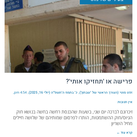
פרישה או 'תחזיקו אותי'?
זפט מוטי (העורך הראשי של 'שבתון')
כ׳ בתמוז ה׳תשפ״ה (יולי 16, 2025)
4:54 pm
אין תגובות
זיכרונם לברכה יום שני, בשעות שהכנסת רחשה בחשה בנושא חוק
הגיוס/חוק ההשתמטות, הותרו לפרסום שמותיהם של שלושה חיילים
מחיל השריון
קרא עוד ←