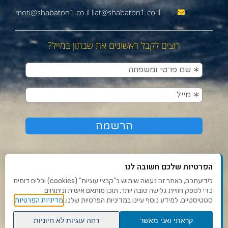
moti@shabaton1.co.il liat@shabaton1.co.il
רוצים לקבל ראשונים את שבתון במייל?
הפרטיות שלכם חשובה לנו
לידיעתכם, באתר זה נעשה שימוש ב"קבצי עוגיות" (cookies) וכלים דומים
כדי לספק חוויית גלישה טובה יותר, תוכן מותאם אישית וניתוחים
תנאי שימוש ומדיניות פרטיות
מדיניות הפרטיות
סטטיסטיים. למידע נוסף עיינו במדיניות הפרטיות שלנו.
פנו אלינו
קראתי ואני מאשר
דחה עוגיות לא חיוניות