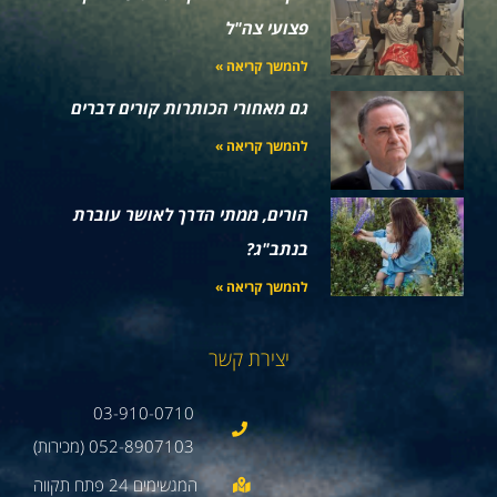
פצועי צה"ל
להמשך קריאה »
גם מאחורי הכותרות קורים דברים
להמשך קריאה »
הורים, ממתי הדרך לאושר עוברת
בנתב"ג?
להמשך קריאה »
יצירת קשר
03-910-0710
052-8907103 (מכירות)