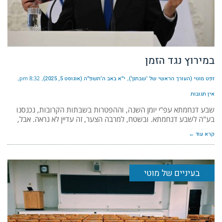
במירוץ נגד הזמן
זפט מוטי (העורך הראשי של 'שבתון')
י״א באב ה׳תשפ״ה (אוגוסט 5, 2025)
8:32 pm
אין תגובות
שבע דנחמתא עפ"י יומן השנה, וההפטרות בשבתות הקרובות, נכנסנו
בע"ה לשבע דנחמתא. ובשטח, למרבה הצער, זה עדיין לא נראה. אבל,
קרא עוד ←
בעיניים של מוטי