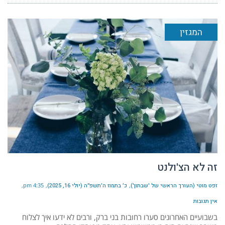
המגזין
זה לא הצ'ולנט
זפט מוטי (העורך הראשי של 'שבתון')
כ׳ בתמוז ה׳תשפ״ה (יולי 16, 2025)
4:35 pm
אין תגובות
בשבועיים האחרונים סערו רחובות בני ברק, ורבים לא ידעו איך לצלוח