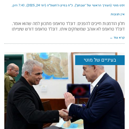
זפט מוטי (העורך הראשי של 'שבתון')
כ״ח בסיון ה׳תשפ״ה (יוני 24, 2025)
7:40 pm
אין תגובות
חלון הזדמנות חייבים להפנים: דונלד טראמפ מתכוון למה שהוא אומר.
דונלד טראמפ לא אוהב שמשחקים איתו. דונלד טראמפ דורש שיצייתו
קרא עוד ←
בעיניים של מוטי