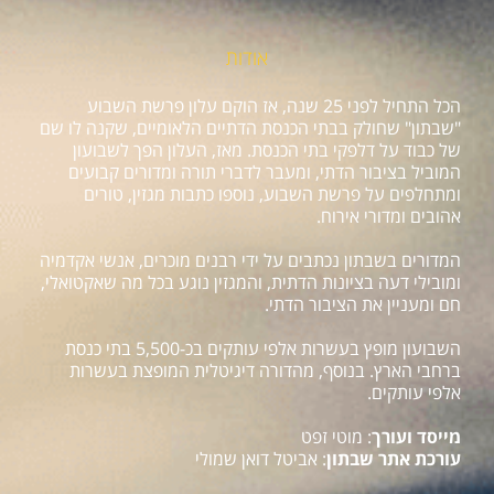
אודות
הכל התחיל לפני 25 שנה, אז הוקם עלון פרשת השבוע
"שבתון" שחולק בבתי הכנסת הדתיים הלאומיים, שקנה לו שם
של כבוד על דלפקי בתי הכנסת. מאז, העלון הפך לשבועון
המוביל בציבור הדתי, ומעבר לדברי תורה ומדורים קבועים
ומתחלפים על פרשת השבוע, נוספו כתבות מגזין, טורים
אהובים ומדורי אירוח.
המדורים בשבתון נכתבים על ידי רבנים מוכרים, אנשי אקדמיה
ומובילי דעה בציונות הדתית, והמגזין נוגע בכל מה שאקטואלי,
חם ומעניין את הציבור הדתי.
השבועון מופץ בעשרות אלפי עותקים בכ-5,500 בתי כנסת
ברחבי הארץ. בנוסף, מהדורה דיגיטלית המופצת בעשרות
אלפי עותקים.
מייסד ועורך
: מוטי זפט
עורכת אתר שבתון
: אביטל דואן שמולי