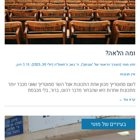
ומה הלאה?
זפט מוטי (העורך הראשי של 'שבתון')
ה׳ באב ה׳תשפ״ה (יולי 30, 2025)
5:18 pm
אין תגובות
לשם סמוטריץ' מכוון אחת התכונות אצל השר סמוטריץ' שאני מכבד יותר
מתכונות אחרות היא שהבחור מדבר רהוט, ברור, בלי מכבסת
קרא עוד ←
בעיניים של מוטי