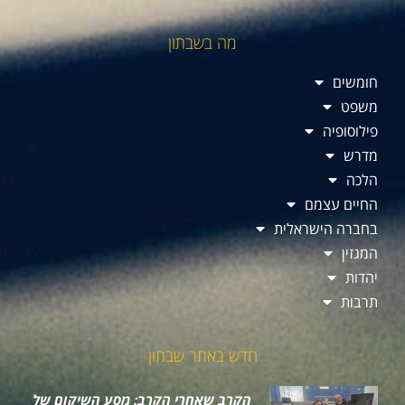
מה בשבתון
חומשים
משפט
פילוסופיה
מדרש
הלכה
החיים עצמם
בחברה הישראלית
המגזין
יהדות
תרבות
חדש באתר שבתון
הקרב שאחרי הקרב: מסע השיקום של