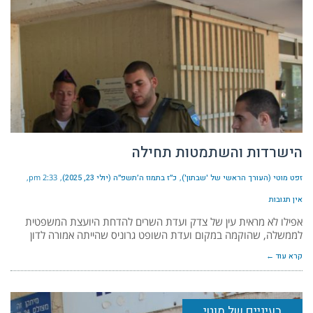
הישרדות והשתמטות תחילה
זפט מוטי (העורך הראשי של 'שבתון')
כ״ז בתמוז ה׳תשפ״ה (יולי 23, 2025)
2:33 pm
אין תגובות
אפילו לא מראית עין של צדק ועדת השרים להדחת היועצת המשפטית
לממשלה, שהוקמה במקום ועדת השופט גרוניס שהייתה אמורה לדון
קרא עוד ←
בעיניים של מוטי