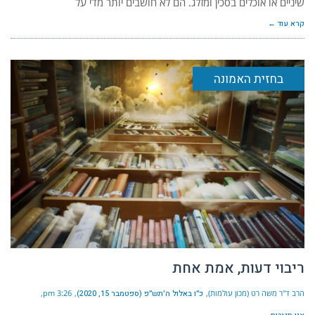
שיניים או אוכלים בסכין ומזלג. הם לא חושבים יותר מדי על
קרא עוד ←
בחזית האמונה
ריבוי דעות, אמת אחת
הרב ד"ר משה רט (מכון עולמות)
כ״ו באלול ה׳תש״פ (ספטמבר 15, 2020)
3:26 pm