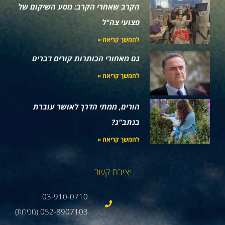
הקרב שאחרי הקרב: מסע השיקום של
פצועי צה"ל
להמשך קריאה »
גם מאחורי הכותרות קורים דברים
להמשך קריאה »
הורים, ממתי הדרך לאושר עוברת
בנתב"ג?
להמשך קריאה »
יצירת קשר
03-910-0710
052-8907103 (מכירות)