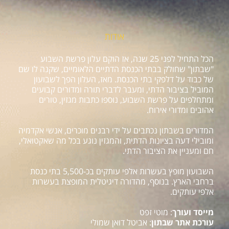
אודות
הכל התחיל לפני 25 שנה, אז הוקם עלון פרשת השבוע
"שבתון" שחולק בבתי הכנסת הדתיים הלאומיים, שקנה לו שם
של כבוד על דלפקי בתי הכנסת. מאז, העלון הפך לשבועון
המוביל בציבור הדתי, ומעבר לדברי תורה ומדורים קבועים
ומתחלפים על פרשת השבוע, נוספו כתבות מגזין, טורים
אהובים ומדורי אירוח.
המדורים בשבתון נכתבים על ידי רבנים מוכרים, אנשי אקדמיה
ומובילי דעה בציונות הדתית, והמגזין נוגע בכל מה שאקטואלי,
חם ומעניין את הציבור הדתי.
השבועון מופץ בעשרות אלפי עותקים בכ-5,500 בתי כנסת
ברחבי הארץ. בנוסף, מהדורה דיגיטלית המופצת בעשרות
אלפי עותקים.
מייסד ועורך
: מוטי זפט
עורכת אתר שבתון
: אביטל דואן שמולי