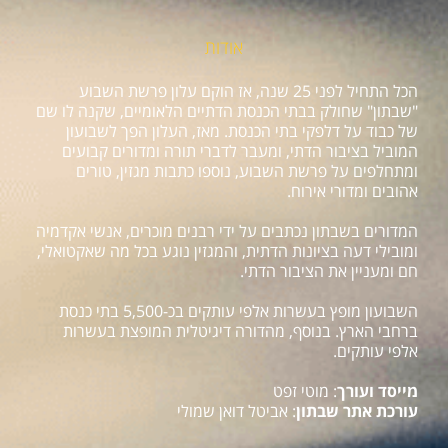
אודות
הכל התחיל לפני 25 שנה, אז הוקם עלון פרשת השבוע
"שבתון" שחולק בבתי הכנסת הדתיים הלאומיים, שקנה לו שם
של כבוד על דלפקי בתי הכנסת. מאז, העלון הפך לשבועון
המוביל בציבור הדתי, ומעבר לדברי תורה ומדורים קבועים
ומתחלפים על פרשת השבוע, נוספו כתבות מגזין, טורים
אהובים ומדורי אירוח.
המדורים בשבתון נכתבים על ידי רבנים מוכרים, אנשי אקדמיה
ומובילי דעה בציונות הדתית, והמגזין נוגע בכל מה שאקטואלי,
חם ומעניין את הציבור הדתי.
השבועון מופץ בעשרות אלפי עותקים בכ-5,500 בתי כנסת
ברחבי הארץ. בנוסף, מהדורה דיגיטלית המופצת בעשרות
אלפי עותקים.
מייסד ועורך
: מוטי זפט
עורכת אתר שבתון
: אביטל דואן שמולי