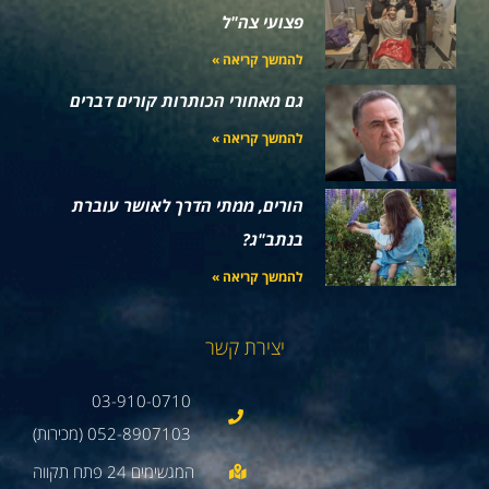
פצועי צה"ל
להמשך קריאה »
גם מאחורי הכותרות קורים דברים
להמשך קריאה »
הורים, ממתי הדרך לאושר עוברת
בנתב"ג?
להמשך קריאה »
יצירת קשר
03-910-0710
052-8907103 (מכירות)