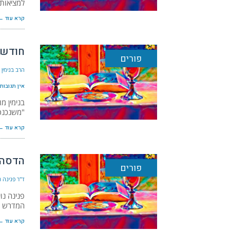
למציאות 
קרא עוד ←
חודש 
פורים
הרב בנימין 
אין תגובות
בנימין מ
"משנכנס
קרא עוד ←
הדסה 
פורים
ד"ר פנינה נ
פנינה נו
המדרש ה
קרא עוד ←