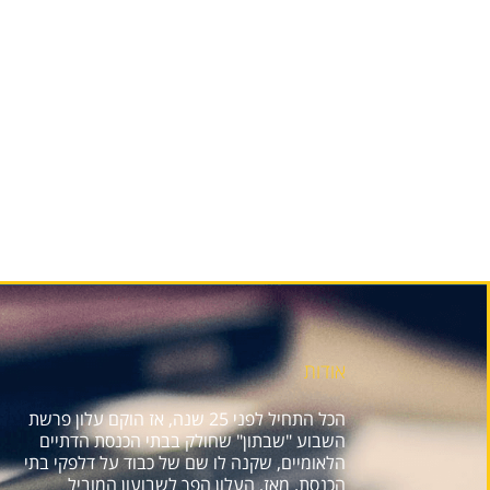
אודות
הכל התחיל לפני 25 שנה, אז הוקם עלון פרשת
השבוע "שבתון" שחולק בבתי הכנסת הדתיים
הלאומיים, שקנה לו שם של כבוד על דלפקי בתי
הכנסת. מאז, העלון הפך לשבועון המוביל