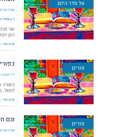
על סדר היום
שרלו יובל (
ז׳ באלול ה׳תש״
שני פנים
הפן הפונ
קרא עוד ←
כפורי
פורים
ד"ר פנינה נ
בשורה של
למשל, ב
קרא עוד ←
וגם חר
פורים
שרלו יובל (