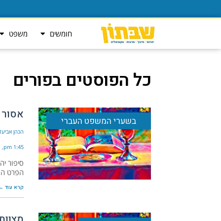
חומשים
משפט
כל הפוסטים ב
פורים
אסור 
בשערי המשפט העברי
הכהן אביעד
1:45 pm
סיפור יה
הפרט הקט
קרא עוד ←
מצוות 