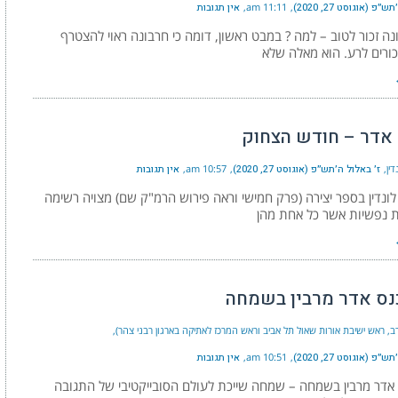
פ (אוגוסט 27, 2020)
11:11 am
אין תגובות
נה זכור לטוב – למה ? במבט ראשון, דומה כי חרבונה ראוי להצטרף
כורים לרע. הוא מאלה שלא
אדר – חודש הצחוק
ין
ז׳ באלול ה׳תש״פ (אוגוסט 27, 2020)
10:57 am
אין תגובות
לונדין בספר יצירה (פרק חמישי וראה פירוש הרמ"ק שם) מצויה רשימה
ת נפשיות אשר כל אחת מהן
ס אדר מרבין בשמחה
רב, ראש ישיבת אורות שאול תל אביב וראש המרכז לאתיקה בארגון רבני צהר)
פ (אוגוסט 27, 2020)
10:51 am
אין תגובות
אדר מרבין בשמחה – שמחה שייכת לעולם הסובייקטיבי של התגובה