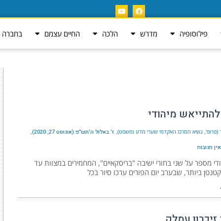
פילוסופיה
מדרש
הלכה
החיים עצמם
בחברה ה
להתייאש מיהודי
 (פרופ', נשיא המרכז האקדמי שערי מדע ומשפט)
ז׳ באלול ה׳תש״פ (אוגוסט 27, 2020)
אין תגובות
ודי מספר על שני בחורי ישיבה "בריסקאיים", המחמירים במצוות עד
נטן ביותר, שבערב יום הפורים ערכו סיור בכל
זיכרון עמלק