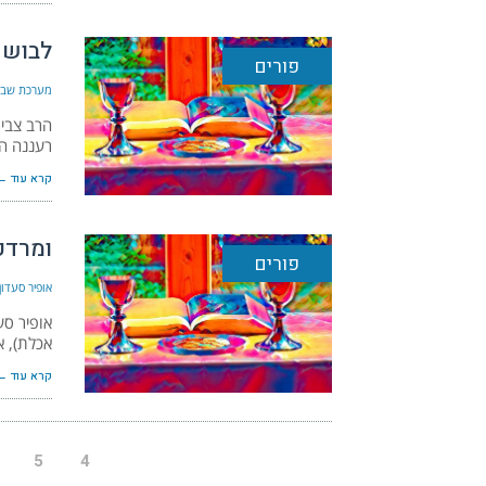
לבוש 
פורים
מערכת שבת
הרב צבי 
רעננה הת
קרא עוד ←
ומרדכ
פורים
אופיר סעדון
אופיר סע
אכלת), א
קרא עוד ←
5
4