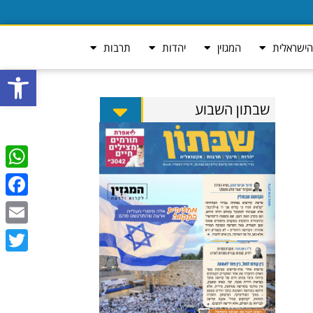
ישראלית
המגזין
יהדות
תרבות
פתח סרגל
שבתון השבוע
tsApp
ebook
Email
Twitter