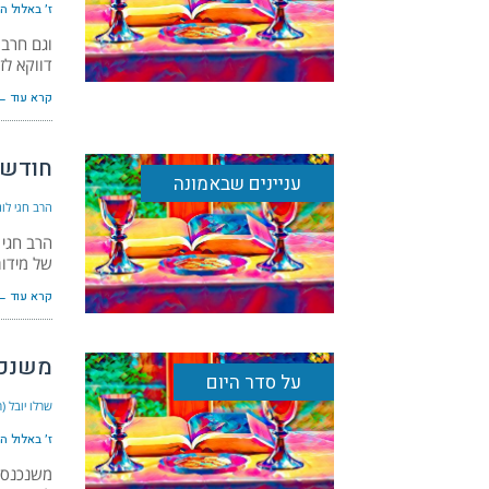
ז׳ באלול ה׳תש״
וגם חרבו
דווקא לז
קרא עוד ←
חודש 
עניינים שבאמונה
הרב חגי לונד
הרב חגי 
של מידו
קרא עוד ←
משנכנ
על סדר היום
שרלו יובל (
ז׳ באלול ה׳תש״
משנכנס 