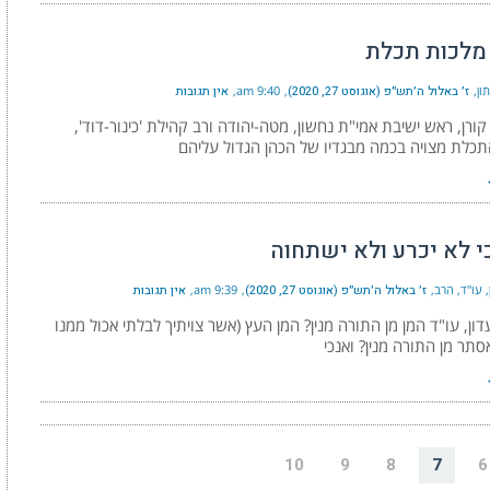
מלכות תכלת
ון
ז׳ באלול ה׳תש״פ (אוגוסט 27, 2020)
9:40 am
אין תגובות
קורן, ראש ישיבת אמי"ת נחשון, מטה-יהודה ורב קהילת 'כינור-דוד',
כלת מצויה בכמה מבגדיו של הכהן הגדול עליהם
י לא יכרע ולא ישתחוה
, עו"ד, הרב
ז׳ באלול ה׳תש״פ (אוגוסט 27, 2020)
9:39 am
אין תגובות
דון, עו"ד המן מן התורה מנין? המן העץ (אשר צויתיך לבלתי אכול ממנו
סתר מן התורה מנין? ואנכי
10
9
8
7
6