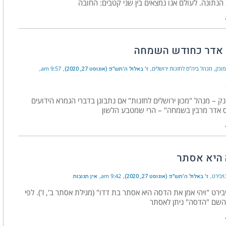
הנתונה. לעולם אנו נמצאים בין שני קטבים: החובה
אדר כחודש השמחה
מונק, מנהל ביה"ס לחזנות ירושלים
ז׳ באלול ה׳תש״פ (אוגוסט 27, 2020)
9:57 am
ונק – מנהל "מכון ירושלים לחזנות" אם נתבונן בדברי הגמרא הידועים
 אדר מרבין בשמחה" – הרי שמטבע הלשון
היא אסתר
ויבירט
ז׳ באלול ה׳תש״פ (אוגוסט 27, 2020)
9:42 am
אין תגובות
יבירט "ויהי אמן את הדסה היא אסתר בת דדו" (מגילת אסתר ב', ז'). לפי
שם "הדסה" ניתן לאסתר