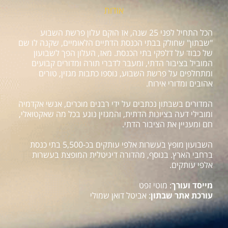
אודות
הכל התחיל לפני 25 שנה, אז הוקם עלון פרשת השבוע
"שבתון" שחולק בבתי הכנסת הדתיים הלאומיים, שקנה לו שם
של כבוד על דלפקי בתי הכנסת. מאז, העלון הפך לשבועון
המוביל בציבור הדתי, ומעבר לדברי תורה ומדורים קבועים
ומתחלפים על פרשת השבוע, נוספו כתבות מגזין, טורים
אהובים ומדורי אירוח.
המדורים בשבתון נכתבים על ידי רבנים מוכרים, אנשי אקדמיה
ומובילי דעה בציונות הדתית, והמגזין נוגע בכל מה שאקטואלי,
חם ומעניין את הציבור הדתי.
השבועון מופץ בעשרות אלפי עותקים בכ-5,500 בתי כנסת
ברחבי הארץ. בנוסף, מהדורה דיגיטלית המופצת בעשרות
אלפי עותקים.
מייסד ועורך
: מוטי זפט
עורכת אתר שבתון
: אביטל דואן שמולי