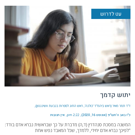
עט לדרוש
יתוש קדמך
ד"ר תמר מאיר (ראש ביהמ"ד 'כולנה', ראש החוג לספרות בגבעת וושינגטון)
כ״ו באב ה׳תש״פ (אוגוסט 16, 2020)
2:22 pm
אין תגובות
המשנה במסכת סנהדרין (ד,ה) מדברת על כך שבראשית נברא אדם בודד:
"לפיכך נברא אדם יחידי, ללמדך, שכל המאבד נפש אחת