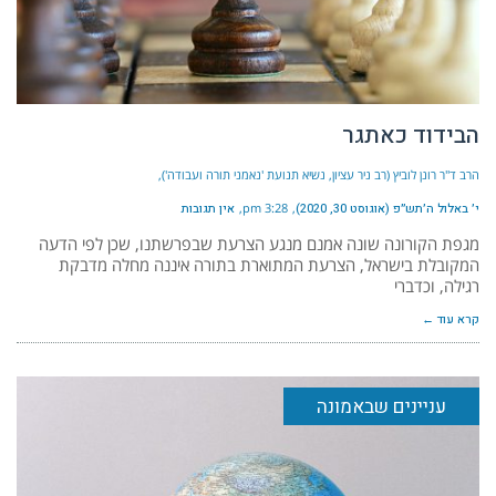
הבידוד כאתגר
הרב ד"ר רונן לוביץ (רב ניר עציון, נשיא תנועת 'נאמני תורה ועבודה')
י׳ באלול ה׳תש״פ (אוגוסט 30, 2020)
3:28 pm
אין תגובות
מגפת הקורונה שונה אמנם מנגע הצרעת שבפרשתנו, שכן לפי הדעה
המקובלת בישראל, הצרעת המתוארת בתורה איננה מחלה מדבקת
רגילה, וכדברי
קרא עוד ←
עניינים שבאמונה