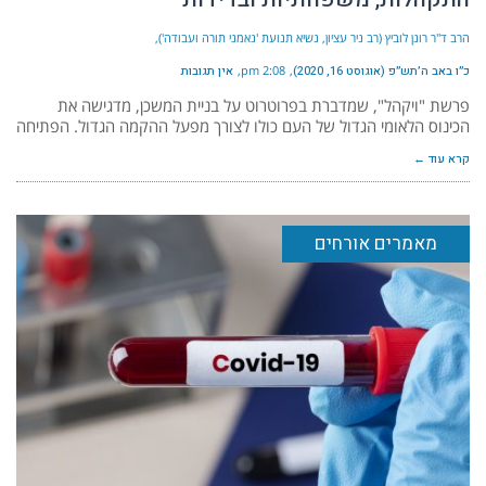
הרב ד"ר רונן לוביץ (רב ניר עציון, נשיא תנועת 'נאמני תורה ועבודה')
כ״ו באב ה׳תש״פ (אוגוסט 16, 2020)
2:08 pm
אין תגובות
פרשת "ויקהל", שמדברת בפרוטרוט על בניית המשכן, מדגישה את
הכינוס הלאומי הגדול של העם כולו לצורך מפעל ההקמה הגדול. הפתיחה
קרא עוד ←
מאמרים אורחים