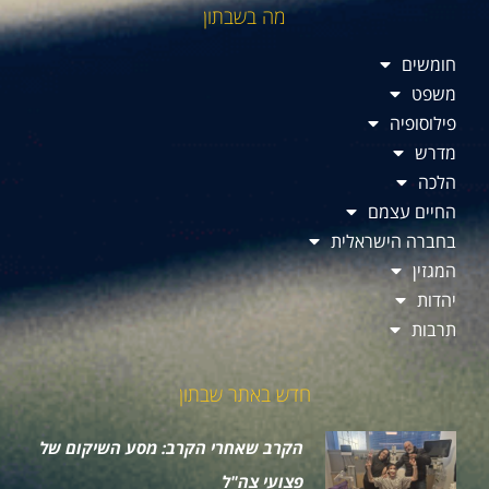
מה בשבתון
חומשים
משפט
פילוסופיה
מדרש
הלכה
החיים עצמם
בחברה הישראלית
המגזין
יהדות
תרבות
חדש באתר שבתון
הקרב שאחרי הקרב: מסע השיקום של
פצועי צה"ל