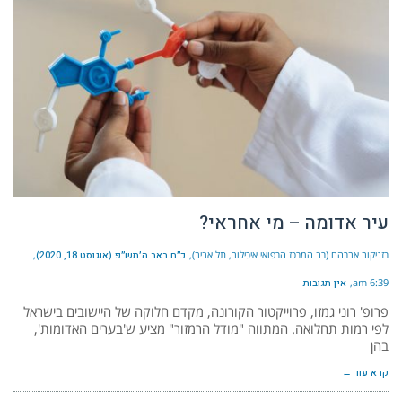
עיר אדומה – מי אחראי?
רזניקוב אברהם (רב המרכז הרפואי איכילוב, תל אביב)
כ״ח באב ה׳תש״פ (אוגוסט 18, 2020)
6:39 am
אין תגובות
פרופ' רוני גמזו, פרוייקטור הקורונה, מקדם חלוקה של היישובים בישראל
לפי רמות תחלואה. המתווה "מודל הרמזור" מציע ש'בערים האדומות',
בהן
קרא עוד ←