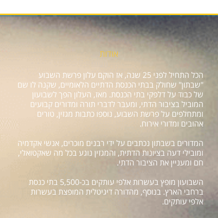
אודות
הכל התחיל לפני 25 שנה, אז הוקם עלון פרשת השבוע
"שבתון" שחולק בבתי הכנסת הדתיים הלאומיים, שקנה לו שם
של כבוד על דלפקי בתי הכנסת. מאז, העלון הפך לשבועון
המוביל בציבור הדתי, ומעבר לדברי תורה ומדורים קבועים
ומתחלפים על פרשת השבוע, נוספו כתבות מגזין, טורים
אהובים ומדורי אירוח.
המדורים בשבתון נכתבים על ידי רבנים מוכרים, אנשי אקדמיה
ומובילי דעה בציונות הדתית, והמגזין נוגע בכל מה שאקטואלי,
חם ומעניין את הציבור הדתי.
השבועון מופץ בעשרות אלפי עותקים בכ-5,500 בתי כנסת
ברחבי הארץ. בנוסף, מהדורה דיגיטלית המופצת בעשרות
אלפי עותקים.