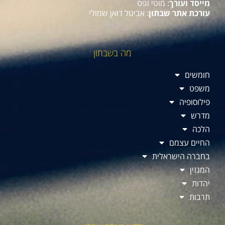
מייסד ועורך
: מוטי זפט
עורכת אתר שבתון
: אביטל דואן שמולי
מה בשבתון
חומשים
משפט
פילוסופיה
מדרש
הלכה
החיים עצמם
בחברה הישראלית
המגזין
יהדות
תרבות