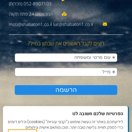
052-8907103 (מכירות)
moti@shabaton1.co.il liat@shabaton1.co.il
רוצים לקבל ראשונים את שבתון במייל?
הפרטיות שלכם חשובה לנו
לידיעתכם, באתר זה נעשה שימוש ב"קבצי עוגיות" (cookies) וכלים דומים
כדי לספק חוויית גלישה טובה יותר, תוכן מותאם אישית וניתוחים
תנאי שימוש ומדיניות פרטיות