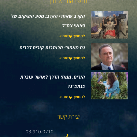
חדש באתר שבתון
הקרב שאחרי הקרב: מסע השיקום של
פצועי צה"ל
להמשך קריאה »
גם מאחורי הכותרות קורים דברים
להמשך קריאה »
הורים, ממתי הדרך לאושר עוברת
בנתב"ג?
להמשך קריאה »
יצירת קשר
03-910-0710