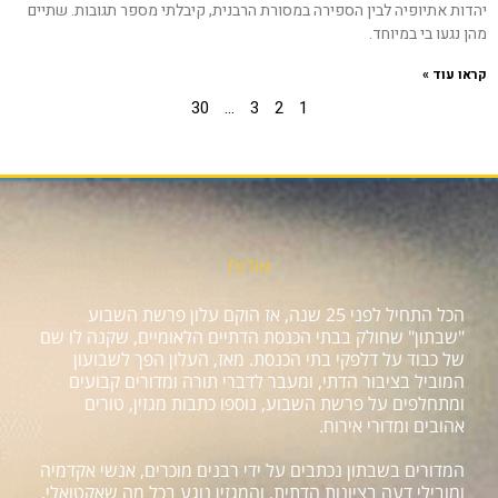
יהדות אתיופיה לבין הספירה במסורת הרבנית, קיבלתי מספר תגובות. שתיים
מהן נגעו בי במיוחד.
קראו עוד »
30
…
3
2
1
אודות
הכל התחיל לפני 25 שנה, אז הוקם עלון פרשת השבוע
"שבתון" שחולק בבתי הכנסת הדתיים הלאומיים, שקנה לו שם
של כבוד על דלפקי בתי הכנסת. מאז, העלון הפך לשבועון
המוביל בציבור הדתי, ומעבר לדברי תורה ומדורים קבועים
ומתחלפים על פרשת השבוע, נוספו כתבות מגזין, טורים
אהובים ומדורי אירוח.
המדורים בשבתון נכתבים על ידי רבנים מוכרים, אנשי אקדמיה
ומובילי דעה בציונות הדתית, והמגזין נוגע בכל מה שאקטואלי,