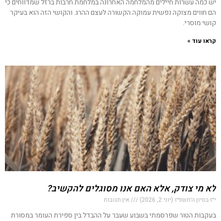
יש כמה עשרות חיילים מהמלחמה האחרונה במלחמת חרבות ברזל שמדווחים כי
הם חווים מצוקה נפשית עמוקה הקשורה לעצם ההרג. והקושי הזה הוא בעיקר
קושי מוסרי.
קראו עוד »
לא מי צודק, אלא האם אנו מסוגלים להקשיב?
י״ז בסיון ה׳תשפ״ו (יוני 2, 2026)
אין תגובות
בעקבות הטור שפרסמתי בשבוע שעבר על ההבדל בין ספירת העומר במסורת