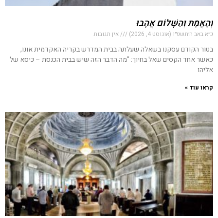
וְהָאֱמֶת וְהַשָּׁלוֹם אֱהָבוּ
כ״א באב ה׳תשפ״ו (אוגוסט 4, 2026)
אין תגובות
בטור הקודם עסקנו בשאלה שעלתה בבית המדרש בקריה האקדמית אונו,
כאשר אחד הקסים שאל בחיוך: "מה הדבר הזה שיש בבית הכנסת – כיסא של
אליהו
קראו עוד »