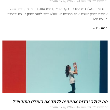
ט׳ בתמוז ה׳תשפ״ו (יוני 24, 2026)
אין תגובות
השבוע התנהל בבית המדרש בקריה האקדמית אונו, דיון מרתק סביב שאלת
אמירת תחנון בשבת. אחד הרבנים טען שלא ייתכן לומר תחנון בשבת. לדבריו,
השבת היא
קראו עוד »
מה יכולה יהדות אתיופיה ללמד את העולם החופשי?
א׳ בתמוז ה׳תשפ״ו (יוני 16, 2026)
אין תגובות