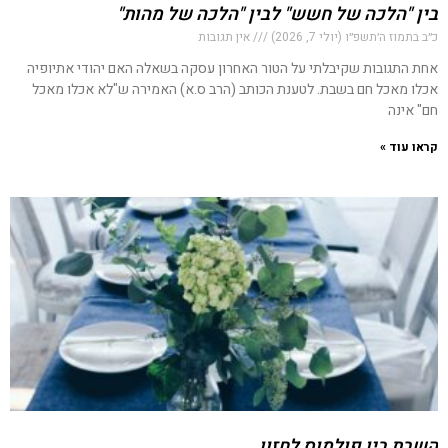
בין "הלכה של חשש" לבין "הלכה של מהות"
כ״ב בתמוז ה׳תשפ״ו (יולי 7, 2026)
אין תגובות
אחת התגובות שקיבלתי על הטור האחרון עסקה בשאלה האם יהודי אתיופיה
אכלו מאכל חם בשבת. לטענת הכותב (הרב ס.א) האמירה ש"לא אכלו מאכל
חם" אינה
קראו עוד »
השבת בין פולמוס לחזון