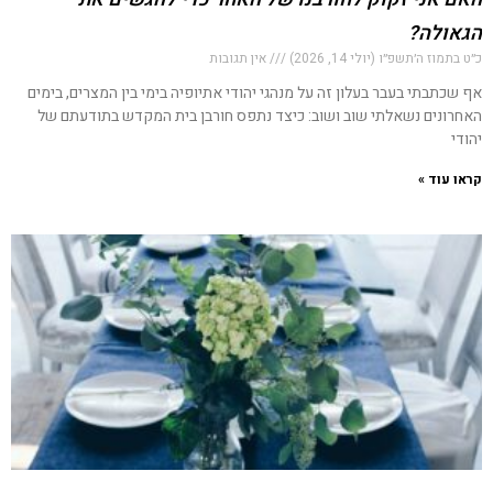
הגאולה?
כ״ט בתמוז ה׳תשפ״ו (יולי 14, 2026)
אין תגובות
אף שכתבתי בעבר בעלון זה על מנהגי יהודי אתיופיה בימי בין המצרים, בימים
האחרונים נשאלתי שוב ושוב: כיצד נתפס חורבן בית המקדש בתודעתם של
יהודי
קראו עוד »