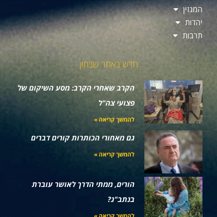
המגזין
יהדות
תרבות
חדש באתר שבתון
הקרב שאחרי הקרב: מסע השיקום של
פצועי צה"ל
להמשך קריאה »
גם מאחורי הכותרות קורים דברים
להמשך קריאה »
הורים, ממתי הדרך לאושר עוברת
בנתב"ג?
להמשך קריאה »