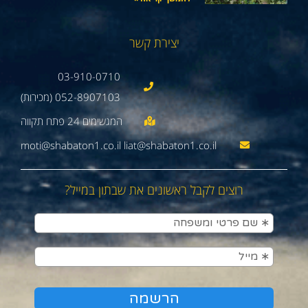
יצירת קשר
03-910-0710
052-8907103 (מכירות)
moti@shabaton1.co.il liat@shabaton1.co.il
רוצים לקבל ראשונים את שבתון במייל?