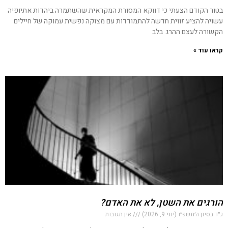
בטור הקודם הצעתי כי דווקא המסורת המקראית שהשתמרה ביהדות אתיופיה
עשויה להציע זווית חדשה להתמודדות עם מצוקה נפשית עמוקה של חיילים
הקשורה לעצם ההרג. בלב
קראו עוד »
הורגים את השטן, לא את האדם?
כ״ד בסיון ה׳תשפ״ו (יוני 9, 2026)
אין תגובות