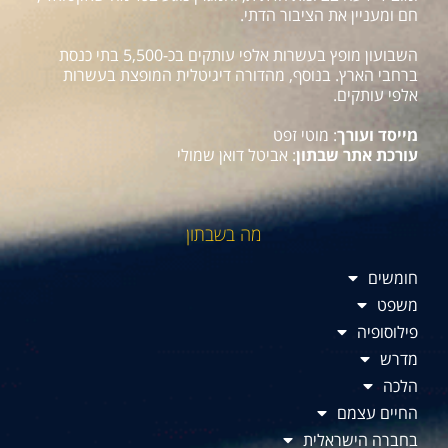
חם ומעניין את הציבור הדתי.
השבועון מופץ בעשרות אלפי עותקים בכ-5,500 בתי כנסת
ברחבי הארץ. בנוסף, מהדורה דיגיטלית המופצת בעשרות
אלפי עותקים.
מייסד ועורך
: מוטי זפט
עורכת אתר שבתון
: אביטל דואן שמולי
מה בשבתון
חומשים
משפט
פילוסופיה
מדרש
הלכה
החיים עצמם
בחברה הישראלית