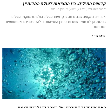
קדושת המילים: בין המציאות לעולם המדומיין
ז׳ באב ה׳תשפ״ו (יולי 21, 2026)
אין תגובות
אנו חיים בתקופה שבה נדמה כי קדושת המילים הולכת ונשחקת. המילים
גדולות, אך לא תמיד עומדות במבחן המציאות. די להביט סביבנו. אנו שומעים
שוב ושוב
קראו עוד »
האם אני זקוק לחורבנו של האחר כדי להגשים את