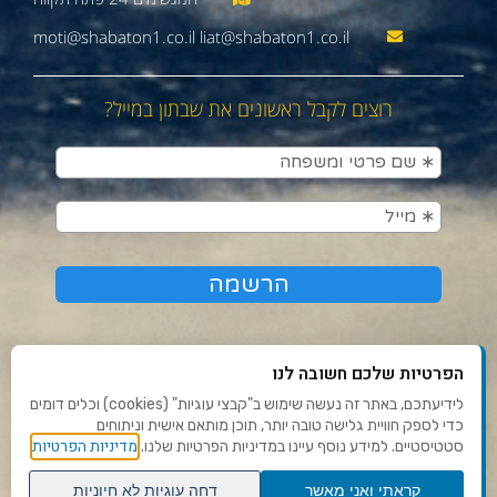
moti@shabaton1.co.il liat@shabaton1.co.il
רוצים לקבל ראשונים את שבתון במייל?
הפרטיות שלכם חשובה לנו
לידיעתכם, באתר זה נעשה שימוש ב"קבצי עוגיות" (cookies) וכלים דומים
כדי לספק חוויית גלישה טובה יותר, תוכן מותאם אישית וניתוחים
תנאי שימוש ומדיניות פרטיות
מדיניות הפרטיות
סטטיסטיים. למידע נוסף עיינו במדיניות הפרטיות שלנו.
פנו אלינו
קראתי ואני מאשר
דחה עוגיות לא חיוניות