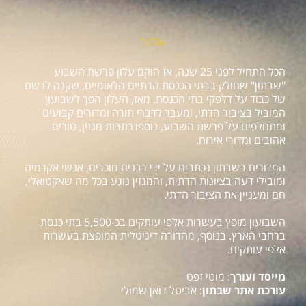
אודות
הכל התחיל לפני 25 שנה, אז הוקם עלון פרשת השבוע
"שבתון" שחולק בבתי הכנסת הדתיים הלאומיים, שקנה לו שם
של כבוד על דלפקי בתי הכנסת. מאז, העלון הפך לשבועון
המוביל בציבור הדתי, ומעבר לדברי תורה ומדורים קבועים
ומתחלפים על פרשת השבוע, נוספו כתבות מגזין, טורים
אהובים ומדורי אירוח.
המדורים בשבתון נכתבים על ידי רבנים מוכרים, אנשי אקדמיה
ומובילי דעה בציונות הדתית, והמגזין נוגע בכל מה שאקטואלי,
חם ומעניין את הציבור הדתי.
השבועון מופץ בעשרות אלפי עותקים בכ-5,500 בתי כנסת
ברחבי הארץ. בנוסף, מהדורה דיגיטלית המופצת בעשרות
אלפי עותקים.
מייסד ועורך
: מוטי זפט
עורכת אתר שבתון
: אביטל דואן שמולי