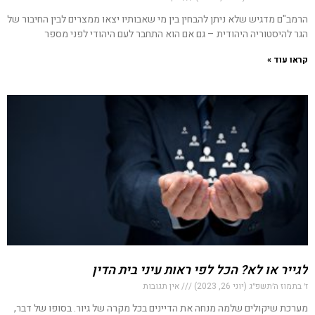
הרמב"ם מדגיש שלא ניתן להבחין בין מי שאבותיו יצאו ממצרים לבין החיבור של
הגר להיסטוריה היהודית – גם אם הוא התחבר לעם היהודי לפני מספר
קראו עוד »
לגייר או לא? הכל לפי ראות עיני בית הדין
ז׳ בתמוז ה׳תשפ״ג (יוני 26, 2023)
אין תגובות
מערכת שיקולים שלמה מנחה את הדיינים בכל מקרה של גיור. בסופו של דבר,