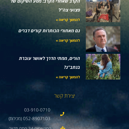
הקרב שאחרי הקרב: מסע השיקום של
פצועי צה"ל
להמשך קריאה »
גם מאחורי הכותרות קורים דברים
להמשך קריאה »
הורים, ממתי הדרך לאושר עוברת
בנתב"ג?
להמשך קריאה »
יצירת קשר
03-910-0710
052-8907103 (מכירות)