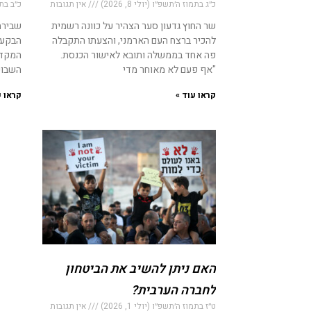
כ״ג בתמוז ה׳תשפ״ו (יולי 8, 2026)
אין תגובות
כ״ב בתמוז
שר החוץ גדעון סער הצהיר על כוונה רשמית
שבירת 
להכיר ברצח העם הארמני, והצעתו התקבלה
הבקעת 
פה אחד בממשלה ותובא לאישור הכנסת.
המקדש
"אף פעם לא מאוחר מדי
השבוע
קראו עוד »
קראו ע
האם ניתן להשיב את הביטחון
לחברה הערבית?
ט״ז בתמוז ה׳תשפ״ו (יולי 1, 2026)
אין תגובות