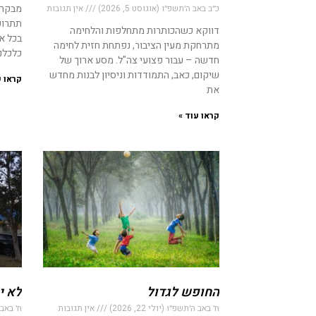
מבקר 
כ״ב באב ה׳תשפ״ו (אוגוסט 5, 2026)
אין תגובות
דווקא כשהכותרות מתחלפות והלחימה
בכל א
מתרחקת מעין הציבור, נפתחת חזית לחימה
כלכלנ
חדשה – עבור פצועי צה"ל. מסע ארוך של
שיקום, כאב, התמודדות וניסיון לבנות מחדש
קראו ע
את
קראו עוד »
החופש לגדול
לא י
ח׳ באב ה׳תשפ״ו (יולי 22, 2026)
אין תגובות
ח׳ באב ה׳ת