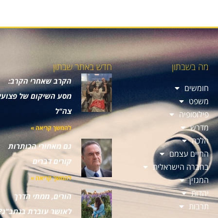
מה בשבתון
חדש באתר שבתון
הקרב שאחרי הקרב:
חומשים
מסע השיקום של פצועי
משפט
צה"ל
פילוסופיה
מדרש
להמשך קריאה »
הלכה
גם מאחורי הכותרות
החיים עצמם
קורים דברים
בחברה הישראלית
להמשך קריאה »
המגזין
יהדות
הורים, ממתי הדרך
תרבות
לאושר עוברת בנתב"ג?