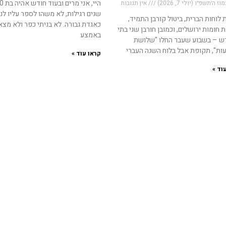
 ה׳תשפ״ו (יולי 7, 2026)
אין תגובות
שנים רגילות, לא משהו לספר עליו לנ
לוחות הברית, ביטול קורבן התמיד,
כאגדת גבורה. לא בניתי כפר ולא מצא
חומות ירושלים, וכמובן חורבן שני בתי
באמצע
 – בשבוע שעבר החלו "שלושת
ות", תקופת אבל בלוח השנה העברי
קראו עוד »
וד »