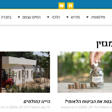
פילוסופיה
מדרש
הלכה
החיים עצמם
בחברה ה
זין
בטח את הביטוח הלאומי?
היינו כחולמים
׳תשפ״ו (יולי 29, 2026)
אין תגובות
ט״ו באב ה׳תשפ״ו (יולי 29, 2026)
אין 