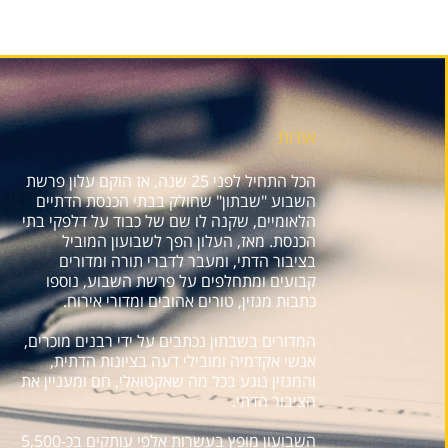
אודות
הכל התחיל לפני 25 שנה, אז הוקם עלון פרשת
השבוע "שבתון" שחולק בבתי הכנסת הדתיים
הלאומיים, שקנה לו שם של כבוד על דלפקי בתי
הכנסת. מאז, העלון הפך לשבועון המוביל
בציבור הדתי, ומעבר לדברי תורה ומדורים
קבועים ומתחלפים על פרשת השבוע, נוספו
כתבות מגזין, טורים אהובים ומדורי אירוח.
המדורים בשבתון נכתבים על ידי רבנים מוכרים,
אנשי אקדמיה ומובילי דעה בציונות הדתית,
והמגזין נוגע בכל מה שאקטואלי, חם ומעניין את
הציבור הדתי.
השבועון מופץ בעשרות אלפי עותקים בכ-5,500