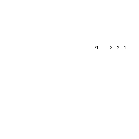
71
…
3
2
1