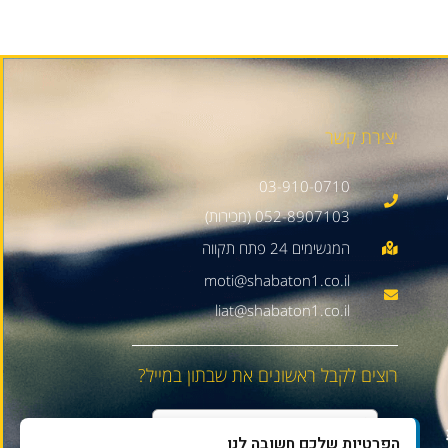
יצירת קשר
03-910-0710
052-8907103 (מכירות)
moti@shabaton1.co.il
liat@shabaton1.co.il
רוצים לקבל ראשונים את שבתון במייל?
הפרטיות שלכם חשובה לנו