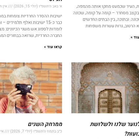
, העיר שכמעט מחקו אותה מהמפה,
א׳ באב ה׳תשפ״ו (יולי 15, 2026)
אין ת
 בקצב מסחרר – קומה על קומה, שכונה
ישיבות ההסדר החרדיות צומחות במה
ונה. ובתוכה, בין הבתים החדשים
כבר כ-15 ישיבות ואלף תלמידים – ו
 הרטוב, גרות עשרות משפחות
לומדות לספוג אש משני הכיוונים: מ
החברה החרדית, שרואה בבחורים המת
וד »
קראו עוד »
נוער שלנו ולשלושת
ממרחק השנים
כ״ב בתמוז ה׳תשפ״ו (יולי 7, 2026)
אין
עות?