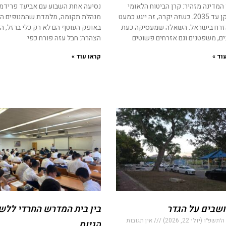
המדינה מזהיר: קרן הביטוח הלאומי
נסיעה אחת השבוע עם אביעד פרידמן
תתרוקן עד 2035. כשזה יקרה, זה ייגע כמעט
מנהלת תקומה, מלמדת שהמנופים הנ
זרח בישראל. השאלה שמעסיקה כעת
באופק העוטף הם לא רק כלי ברזל, ה
ים, משפטנים וגם אזרחים פשוטים
הצהרה: חבל עזה פורח כפי
וד »
קראו עוד »
ושבים על הגדר
בין בית המדרש החרדי ללש
שפ״ו (יולי 22, 2026)
אין תגובות
הגיוס