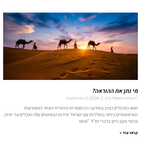
מי נתן את ההוראה?
י״ז בסיון ה׳תשפ״ו (יוני 2, 2026)
אין תגובות
חטא המרגלים נצרב בתודעה ההיסטורית היהודית כאחד המאורעות
הטראומטיים ביותר בתולדות עם ישראל. פירות הבאושים שלו נאכלים עד ימינו,
וביטוי נוקב ניתן בדברי חז"ל: "אתם
קראו עוד »