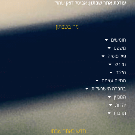
עורכת אתר שבתון
: אביטל דואן שמולי
מה בשבתון
חומשים
משפט
פילוסופיה
מדרש
הלכה
החיים עצמם
בחברה הישראלית
המגזין
יהדות
תרבות
חדש באתר שבתון