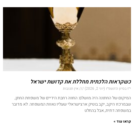
כשקראות הלכתית מחללת את קדושת ישראל
י״ז בסיון ה׳תשפ״ו (יוני 2, 2026)
אין תגובות
המיקום של החתונה היה מושלם: החווה רחבת הידיים של משפחת החתן,
שבמרכזו היקב, יקב בוטיק ארצישראלי שעליו גאוות המשפחה. לא מדובר
במשפחה דתית, אבל בהחלט
קראו עוד »