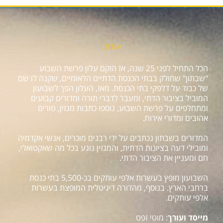
אודות
הכל התחיל לפני 25 שנה, אז הוקם עלון פרשת השבוע
"שבתון" שחולק בבתי הכנסת הדתיים הלאומיים, שקנה לו שם
של כבוד על דלפקי בתי הכנסת. מאז, העלון הפך לשבועון
המוביל בציבור הדתי, ומעבר לדברי תורה ומדורים קבועים
ומתחלפים על פרשת השבוע, נוספו כתבות מגזין, טורים
אהובים ומדורי אירוח.
המדורים בשבתון נכתבים על ידי רבנים מוכרים, אנשי אקדמיה
ומובילי דעה בציונות הדתית, והמגזין נוגע בכל מה שאקטואלי,
חם ומעניין את הציבור הדתי.
השבועון מופץ בעשרות אלפי עותקים בכ-5,500 בתי כנסת
ברחבי הארץ. בנוסף, מהדורה דיגיטלית המופצת בעשרות
אלפי עותקים.
מייסד ועורך
: מוטי זפט