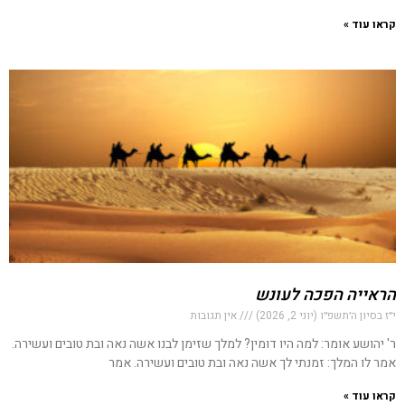
קראו עוד »
הראייה הפכה לעונש
י״ז בסיון ה׳תשפ״ו (יוני 2, 2026)
אין תגובות
ר' יהושע אומר: למה היו דומין? למלך שזימן לבנו אשה נאה ובת טובים ועשירה.
אמר לו המלך: זמנתי לך אשה נאה ובת טובים ועשירה. אמר
קראו עוד »