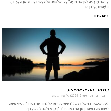
פָרָשַׁת מְרַגְּלִים לְפָרָשַׁת מִרְיָם? לְפִי שֶׁלָּקְתָה עַל עִסְקֵי דִבָּה, שֶׁדִּבְּרָה בְאָחִיהָ,
וּרְשָׁעִים הַלָּלוּ רָאוּ
קראו עוד »
עוצמה יהודית אמיתית
י״ז בסיון ה׳תשפ״ו (יוני 2, 2026)
אין תגובות
לפני שיצאה המשלחת של "ראשי בני ישראל לתור את הארץ" הוסיף משה
לשמו של הושע בן נון את האות יו"ד: "וַיִּקְרָא מֹשֶׁה לְהוֹשֵׁעַ בִּן נוּן