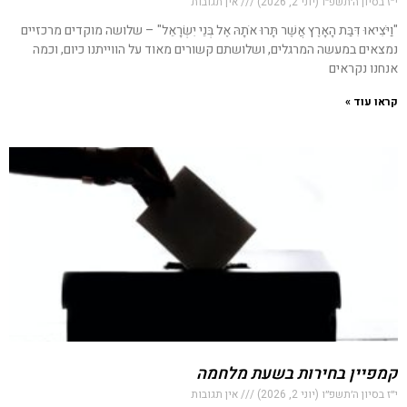
י״ז בסיון ה׳תשפ״ו (יוני 2, 2026)
אין תגובות
"וַיֹּצִיאוּ דִּבַּת הָאָרֶץ אֲשֶׁר תָּרוּ אֹתָהּ אֶל בְּנֵי יִשְׂרָאֵל" – שלושה מוקדים מרכזיים
נמצאים במעשה המרגלים, ושלושתם קשורים מאוד על הווייתנו כיום, וכמה
אנחנו נקראים
קראו עוד »
קמפיין בחירות בשעת מלחמה
י״ז בסיון ה׳תשפ״ו (יוני 2, 2026)
אין תגובות