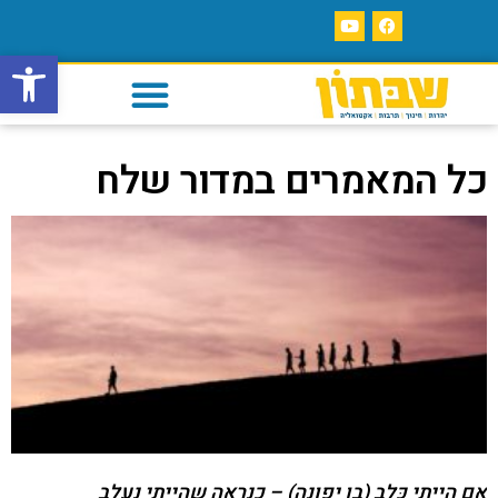
פתח סרגל
כל המאמרים במדור שלח
אם הייתי כָּלֵב (בן יפונה) – כנראה שהייתי נעלב