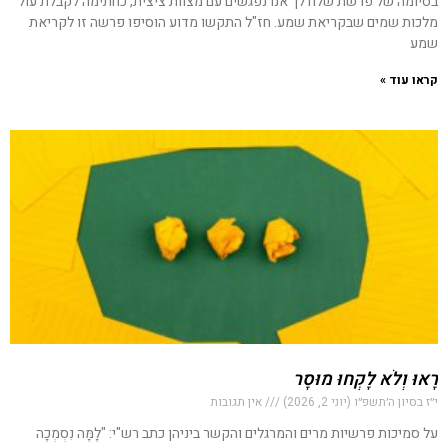
בסיומה של פרשת שלח לך אנו נפגשים עם מצוות ציצית, כחתימה לקבלת עול
מלכות שמים שבקריאת שמע. חז"ל התקשו מדוע הוסיפו פרשה זו לקריאת
שמע
קראו עוד »
רָאוּ וְלֹא לָקְחוּ מוּסָר
י״ז בסיון ה׳תשפ״ו (יוני 2, 2026)
אין תגובות
על סמיכות פרשיות מרים והמרגלים והקשר ביניהן כתב רש"י: "לָמָּה נִסְמְכָה