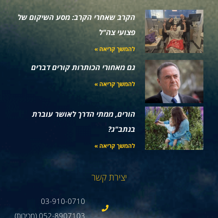
הקרב שאחרי הקרב: מסע השיקום של
פצועי צה"ל
להמשך קריאה »
גם מאחורי הכותרות קורים דברים
להמשך קריאה »
הורים, ממתי הדרך לאושר עוברת
בנתב"ג?
להמשך קריאה »
יצירת קשר
03-910-0710
052-8907103 (מכירות)