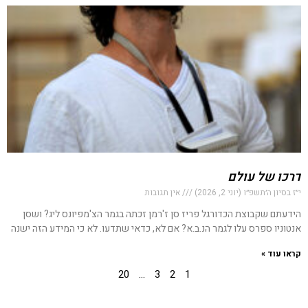
דרכו של עולם
י״ז בסיון ה׳תשפ״ו (יוני 2, 2026)
אין תגובות
הידעתם שקבוצת הכדורגל פריז סן ז'רמן זכתה בגמר הצ'מפיונס ליג? ושסן
אנטוניו ספרס עלו לגמר הנ.ב.א? אם לא, כדאי שתדעו. לא כי המידע הזה ישנה
קראו עוד »
20
…
3
2
1