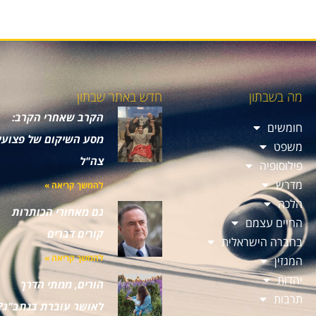
מה בשבתון
חדש באתר שבתון
הקרב שאחרי הקרב:
חומשים
מסע השיקום של פצועי
משפט
צה"ל
פילוסופיה
מדרש
להמשך קריאה »
הלכה
גם מאחורי הכותרות
החיים עצמם
קורים דברים
בחברה הישראלית
להמשך קריאה »
המגזין
יהדות
הורים, ממתי הדרך
תרבות
לאושר עוברת בנתב"ג?