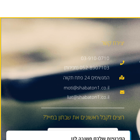
יצירת קשר
03-910-0710
052-8907103 (מכירות)
moti@shabaton1.co.il
liat@shabaton1.co.il
רוצים לקבל ראשונים את שבתון במייל?
הפרטיות שלכם חשובה לנו