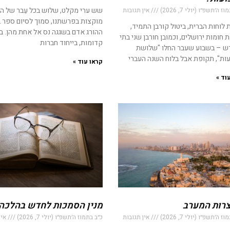
שש ערי מקלט, שלוש בכל עֵבר של הי
 ה׳תשפ״ו (יולי 7, 2026)
אין תגובות
מוקצות בפרשתנו, סמוך לסיום ספר 
לוחות הברית, ביטול קורבן התמיד,
ההורג אדם בשגגה נס אל אחת מהן. ב
חומות ירושלים, וכמובן חורבן שני בתי
קדומות, בייחוד חברות
 – בשבוע שעבר החלו "שלושת
ות", תקופת אבל בלוח השנה העברי
קראו עוד »
וד »
רות המערב
מנין הסמכות לחדש בהלכה
 ה׳תשפ״ו (יולי 7, 2026)
אין תגובות
כ״ב בתמוז ה׳תשפ״ו (יולי 7, 2026)
אין