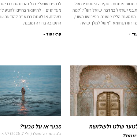
מסעי פותחת בסקירה היסטורית של
לו היינו שואלים כל נהג ונהגת בכביש
 בני ישראל במדבר. שואל רש"י: "למה
מעדיפים – להישאר בחיים ולהגיע לי
המסעות הללו? ועונה, בפירושו השני,
בשלום, או לענות ברגע זה להודעה שק
מדרש תנחומא: "משל למלך שהיה
התשובה ברורה ומובנת
וד »
קראו עוד »
נוער שלנו ולשלושת
טבעי או על טבעי?
כ״ב בתמוז ה׳תשפ״ו (יולי 7, 2026)
אין
עות?