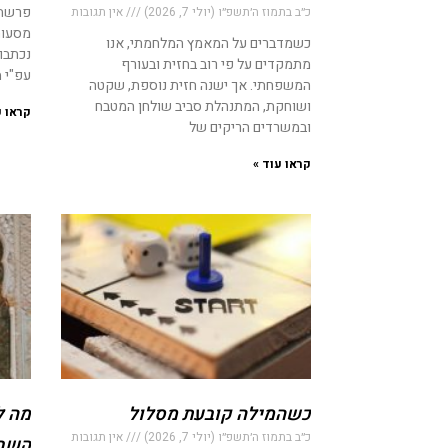
פרשת 
כ״ב בתמוז ה׳תשפ״ו (יולי 7, 2026)
אין תגובות
מסעות
כשמדברים על המאמץ המלחמתי, אנו
נכתבו 
מתמקדים על פי רוב בחזית ובעורף
עפ"י 
המשפחתי. אך ישנה חזית נוספת, שקטה
ושוחקת, המתנהלת סביב שולחן המטבח
קראו ע
ובמשרדים הריקים של
קראו עוד »
כשהמילה קובעת מסלול
מה ל
כ״ב בתמוז ה׳תשפ״ו (יולי 7, 2026)
אין תגובות
השבו