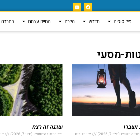
פילוסופיה
מדרש
הלכה
החיים עצמם
בחברה ה
ות-מסעי
ושברו
שגגה זה רצח
 ה׳תשפ״ו (יולי 7, 2026)
אין תגובות
כ״ב בתמוז ה׳תשפ״ו (יולי 7, 2026)
אין