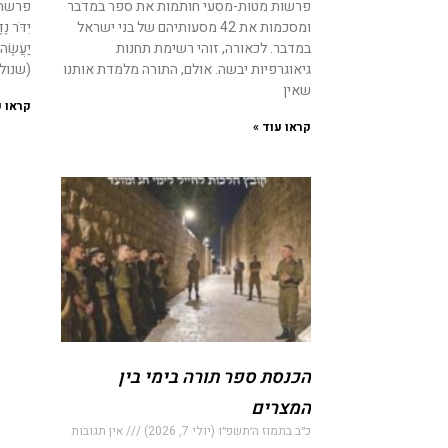
פרשות מטות-מסעי חותמות את ספר במדבר
פרשת '
ומסכמות את 42 מסעותיהם של בני ישראל
יִדֹּר נֶ
במדבר. לכאורה, זוהי רשימת תחנות
יַעֲשֶ
גיאוגרפיות יבשה. אולם, התורה מלמדת אותנו
(שנול
שאין
קראו ע
קראו עוד »
הכנסת ספר תורה בימי בין
המצרים
כ״ב בתמוז ה׳תשפ״ו (יולי 7, 2026)
אין תגובות