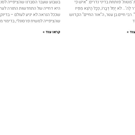
מטות' פותחת בדיני נדרים: "אִישׁ כִּי
בשבוע שעבר הסברנו שהציפייה לסנה
דֶר לַה'… לֹא יַחֵל דְּבָרוֹ, כְּכָל הַיֹּצֵא מִפִּיו
היא דחייה של התחדשות התורה לעתי
ׂה". רבי חיים בן עטר, ה"אור החיים" הקדוש
שככל הנראה לא יגיע לעולם – בדיוק 
ד
שהציפייה למשיח פרסונלי, בדימוי מ
וד »
קראו עוד »