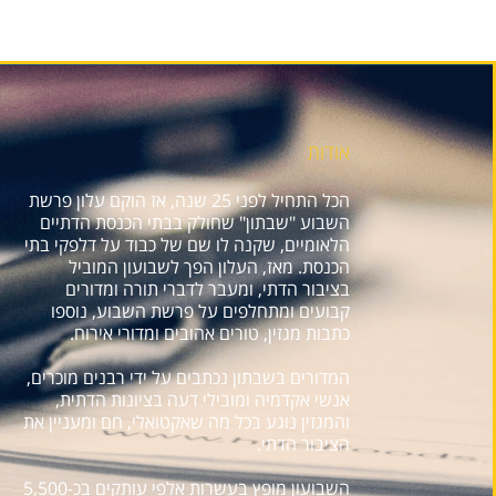
אודות
הכל התחיל לפני 25 שנה, אז הוקם עלון פרשת
השבוע "שבתון" שחולק בבתי הכנסת הדתיים
הלאומיים, שקנה לו שם של כבוד על דלפקי בתי
הכנסת. מאז, העלון הפך לשבועון המוביל
בציבור הדתי, ומעבר לדברי תורה ומדורים
קבועים ומתחלפים על פרשת השבוע, נוספו
כתבות מגזין, טורים אהובים ומדורי אירוח.
המדורים בשבתון נכתבים על ידי רבנים מוכרים,
אנשי אקדמיה ומובילי דעה בציונות הדתית,
והמגזין נוגע בכל מה שאקטואלי, חם ומעניין את
הציבור הדתי.
השבועון מופץ בעשרות אלפי עותקים בכ-5,500