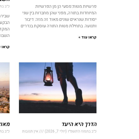
פרשיות מטות־מסעי הן מן הפרשיות
כ״ב בתמוז
המיוחדות בתורה, מפני שהן מחברות בין שני
שבירת 
יסודות שנראים שונים מאוד זה מזה: דיבור
הבקעת 
ותנועה. בתחילת מטות התורה עוסקת בנדרים
המקדש
השבוע
קראו עוד »
קראו ע
הדרך היא היעד
מאוצ
כ״ב בתמוז ה׳תשפ״ו (יולי 7, 2026)
אין תגובות
כ״ב בתמוז