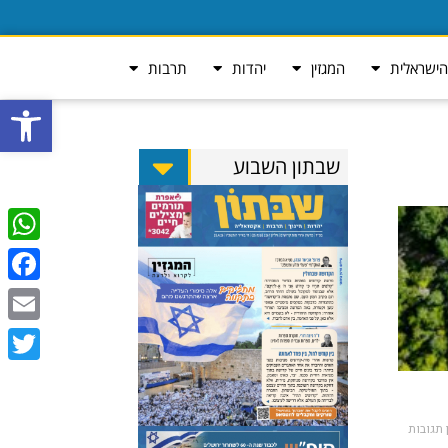
ישראלית
המגזין
יהדות
תרבות
פתח סרגל
שבתון השבוע
tsApp
ebook
Email
Twitter
 תגובות