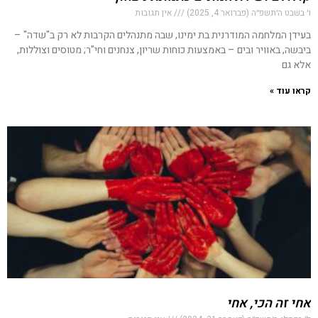
ו׳ בשבט ה׳תשפ״ה (פברואר 4, 2025)
אין תגובות
בעידן המלחמה המודרנית בת ימינו, שבה מתנהלים הקרבות לא רק ב"שדה" –
ביבשה, באוויר ובים – באמצעות כוחות שריון, צנחנים וחי"ר; מטוסים וצוללות,
אלא גם
קראו עוד »
אחי זה הכי, אחי