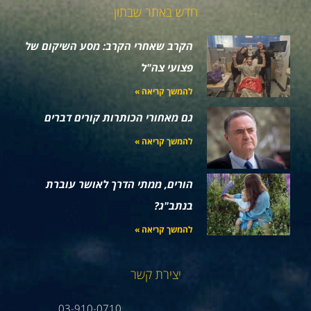
חדש באתר שבתון
הקרב שאחרי הקרב: מסע השיקום של
פצועי צה"ל
להמשך קריאה »
גם מאחורי הכותרות קורים דברים
להמשך קריאה »
הורים, ממתי הדרך לאושר עוברת
בנתב"ג?
להמשך קריאה »
יצירת קשר
03-910-0710