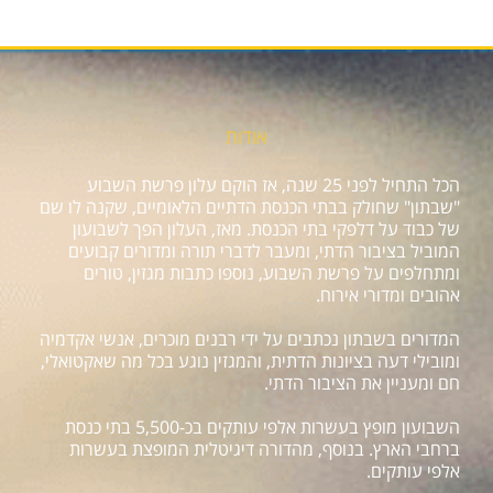
אודות
הכל התחיל לפני 25 שנה, אז הוקם עלון פרשת השבוע
"שבתון" שחולק בבתי הכנסת הדתיים הלאומיים, שקנה לו שם
של כבוד על דלפקי בתי הכנסת. מאז, העלון הפך לשבועון
המוביל בציבור הדתי, ומעבר לדברי תורה ומדורים קבועים
ומתחלפים על פרשת השבוע, נוספו כתבות מגזין, טורים
אהובים ומדורי אירוח.
המדורים בשבתון נכתבים על ידי רבנים מוכרים, אנשי אקדמיה
ומובילי דעה בציונות הדתית, והמגזין נוגע בכל מה שאקטואלי,
חם ומעניין את הציבור הדתי.
השבועון מופץ בעשרות אלפי עותקים בכ-5,500 בתי כנסת
ברחבי הארץ. בנוסף, מהדורה דיגיטלית המופצת בעשרות
אלפי עותקים.