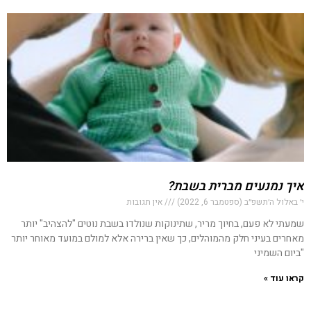
איך נמנעים מברית בשבת?
י׳ באלול ה׳תשפ״ב (ספטמבר 6, 2022)
אין תגובות
שמעתי לא פעם, בחיוך מריר, שתינוקות שנולדו בשבת נוטים "להצהיב" יותר
מאחרים בעיני חלק מהמוהלים, כך שאין ברירה אלא למולם במועד מאוחר יותר
"ביום השמיני
קראו עוד »