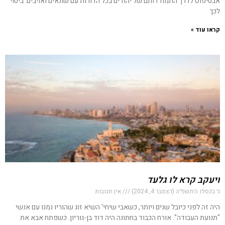
אבטיפוס לדרך התמודדותם של יהודים בכל הדורות עם שונאים ואויבים. ביטוי
לכך
קראו עוד »
ויעקב קרא לו גלעד
ג׳ בכסלו ה׳תשפ״ה (דצמבר 4, 2024)
אין תגובות
היה זה לפני כיובל שנים ויותר, כשאבי שיחי' השיא זוג שהוריו נמנו עם אנשי
"תנועת העבודה". אורח הכבוד בחתונה היה דוד בן-גוריון. כשפתח אבא את