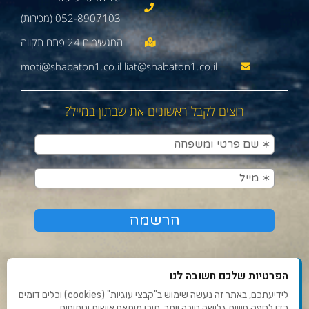
052-8907103 (מכירות)
moti@shabaton1.co.il liat@shabaton1.co.il
רוצים לקבל ראשונים את שבתון במייל?
הפרטיות שלכם חשובה לנו
לידיעתכם, באתר זה נעשה שימוש ב"קבצי עוגיות" (cookies) וכלים דומים
כדי לספק חוויית גלישה טובה יותר, תוכן מותאם אישית וניתוחים