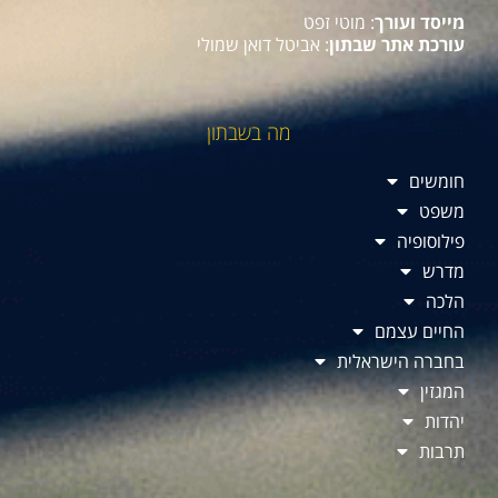
מייסד ועורך
: מוטי זפט
עורכת אתר שבתון
: אביטל דואן שמולי
מה בשבתון
חומשים
משפט
פילוסופיה
מדרש
הלכה
החיים עצמם
בחברה הישראלית
המגזין
יהדות
תרבות