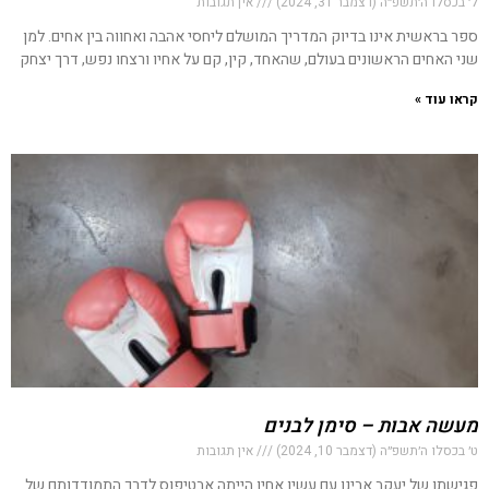
ל׳ בכסלו ה׳תשפ״ה (דצמבר 31, 2024)
אין תגובות
ספר בראשית אינו בדיוק המדריך המושלם ליחסי אהבה ואחווה בין אחים. למן
שני האחים הראשונים בעולם, שהאחד, קין, קם על אחיו ורצחו נפש, דרך יצחק
קראו עוד »
מעשה אבות – סימן לבנים
ט׳ בכסלו ה׳תשפ״ה (דצמבר 10, 2024)
אין תגובות
פגישתו של יעקב אבינו עם עשיו אחיו הייתה אבטיפוס לדרך התמודדותם של