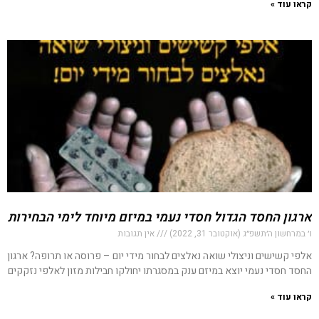
קראו עוד »
ארגון החסד הגדול חסדי נעמי במיזם מיוחד לימי הבחירות
ו׳ במרחשון ה׳תשפ״ג (אוקטובר 31, 2022)
אין תגובות
אלפי קשישים וניצולי שואה נאלצים לבחור מידי יום – פרוסה או תרופה? ארגון
החסד חסדי נעמי יוצא במיזם ענק במסגרתו יחולקו חבילות מזון לאלפי נזקקים
קראו עוד »