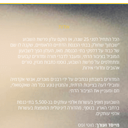
אודות
הכל התחיל לפני 25 שנה, אז הוקם עלון פרשת השבוע
"שבתון" שחולק בבתי הכנסת הדתיים הלאומיים, שקנה לו שם
של כבוד על דלפקי בתי הכנסת. מאז, העלון הפך לשבועון
המוביל בציבור הדתי, ומעבר לדברי תורה ומדורים קבועים
ומתחלפים על פרשת השבוע, נוספו כתבות מגזין, טורים
אהובים ומדורי אירוח.
המדורים בשבתון נכתבים על ידי רבנים מוכרים, אנשי אקדמיה
ומובילי דעה בציונות הדתית, והמגזין נוגע בכל מה שאקטואלי,
חם ומעניין את הציבור הדתי.
השבועון מופץ בעשרות אלפי עותקים בכ-5,500 בתי כנסת
ברחבי הארץ. בנוסף, מהדורה דיגיטלית המופצת בעשרות
אלפי עותקים.
מייסד ועורך
: מוטי זפט