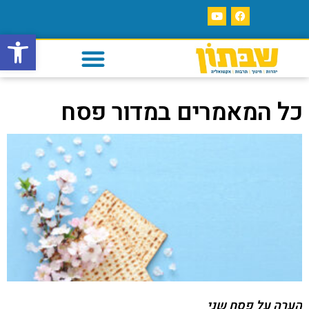
פתח סרגל
כל המאמרים במדור פסח
הערה על פסח שני