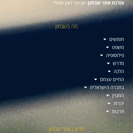
עורכת אתר שבתון
: אביטל דואן שמולי
מה בשבתון
חומשים
משפט
פילוסופיה
מדרש
הלכה
החיים עצמם
בחברה הישראלית
המגזין
יהדות
תרבות
חדש באתר שבתון