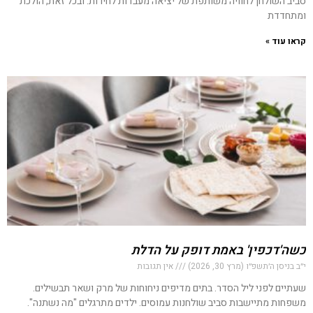
סביב השולחן לחוויה משותפת של יציאה מעבדות לחירות. ובכל זאת, הולכת
ומתחדדת
קראו עוד »
כשה'דכפין' באמת דופק על הדלת
י״ב בניסן ה׳תשפ״ו (מרץ 30, 2026)
אין תגובות
שעתיים לפני ליל הסדר. בתים מדיפים ניחוחות של מרק ושאר תבשילים.
משפחות מתיישבות סביב שולחנות עמוסים. ילדים מתרגלים "מה נשתנה".