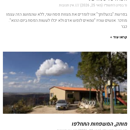
ט׳ בסיון ה׳תשפ״ו (מאי 25, 2026)
אין תגובות
בפרשת "בהעלותך" אנו לומדים את מצוות פסח שני, ללא שהמושג הזה עצמו
מוזכר. אנשים שהיו "טמאים לנפש אדם ולא יכלו לעשות הפסח ביום ההוא".
כבר
קראו עוד »
מותק, המשפחות התחלפו