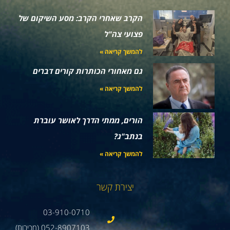
הקרב שאחרי הקרב: מסע השיקום של
פצועי צה"ל
להמשך קריאה »
גם מאחורי הכותרות קורים דברים
להמשך קריאה »
הורים, ממתי הדרך לאושר עוברת
בנתב"ג?
להמשך קריאה »
יצירת קשר
03-910-0710
052-8907103 (מכירות)