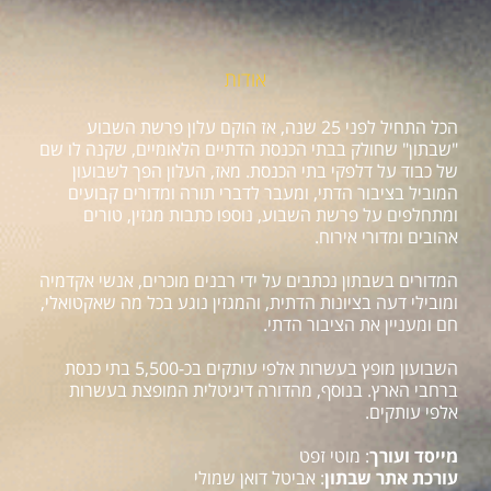
אודות
הכל התחיל לפני 25 שנה, אז הוקם עלון פרשת השבוע
"שבתון" שחולק בבתי הכנסת הדתיים הלאומיים, שקנה לו שם
של כבוד על דלפקי בתי הכנסת. מאז, העלון הפך לשבועון
המוביל בציבור הדתי, ומעבר לדברי תורה ומדורים קבועים
ומתחלפים על פרשת השבוע, נוספו כתבות מגזין, טורים
אהובים ומדורי אירוח.
המדורים בשבתון נכתבים על ידי רבנים מוכרים, אנשי אקדמיה
ומובילי דעה בציונות הדתית, והמגזין נוגע בכל מה שאקטואלי,
חם ומעניין את הציבור הדתי.
השבועון מופץ בעשרות אלפי עותקים בכ-5,500 בתי כנסת
ברחבי הארץ. בנוסף, מהדורה דיגיטלית המופצת בעשרות
אלפי עותקים.
מייסד ועורך
: מוטי זפט
עורכת אתר שבתון
: אביטל דואן שמולי