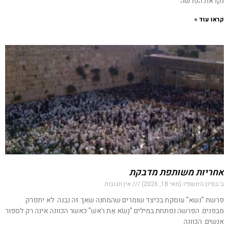
נקראת הפרשה
קראו עוד »
אחריות משותפת מדבקת
ב׳ בסיון ה׳תשפ״ו (מאי 18, 2026)
אין תגובות
פרשת "נשא" עוסקת בכיצד שומרים שהמחנה שאך זה נבנה לא יתפרק
מבפנים. הפרשה נפתחת במילים "נָשֹׂא אֶת רֹאשׁ" כאשר הכוונה אינה רק לספור
אנשים. הכוונה