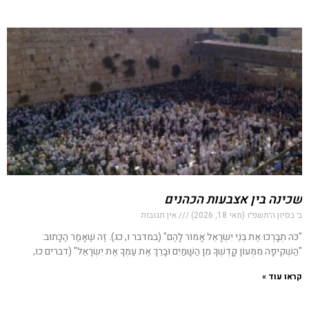
שכינה בין אצבעות הכהנים
ב׳ בסיון ה׳תשפ״ו (מאי 18, 2026)
אין תגובות
"כֹּה תְבָרְכוּ אֶת בְּנֵי יִשְׂרָאֵל אָמוֹר לָהֶם" (במדבר ו, כג). זֶה שֶׁאָמַר הַכָּתוּב:
"הַשְׁקִיפָה מִמְּעוֹן קָדְשְׁךָ מִן הַשָּׁמַיִם וּבָרֵךְ אֶת עַמְּךָ אֶת יִשְׂרָאֵל" (דברים כו,
קראו עוד »