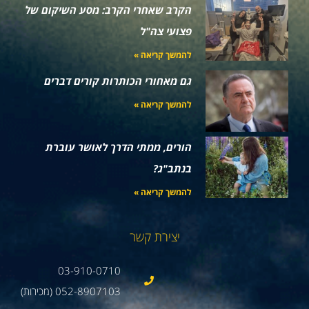
הקרב שאחרי הקרב: מסע השיקום של
פצועי צה"ל
להמשך קריאה »
גם מאחורי הכותרות קורים דברים
להמשך קריאה »
הורים, ממתי הדרך לאושר עוברת
בנתב"ג?
להמשך קריאה »
יצירת קשר
03-910-0710
052-8907103 (מכירות)