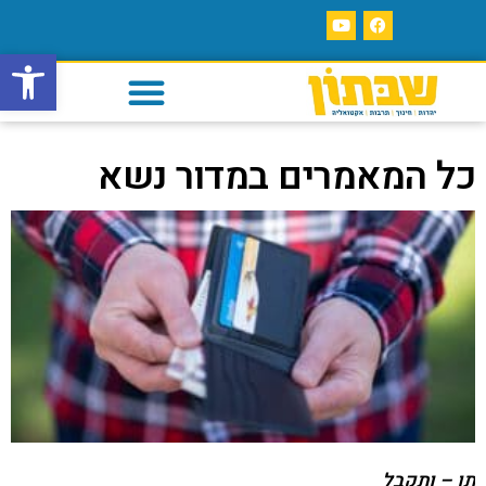
פתח סרגל
כל המאמרים במדור נשא
תן – ותקבל