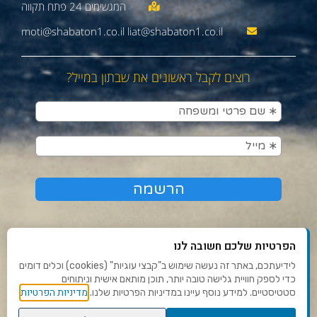
moti@shabaton1.co.il liat@shabaton1.co.il
רוצים לקבל ראשונים את שבתון במייל?
הפרטיות שלכם חשובה לנו
לידיעתכם, באתר זה נעשה שימוש ב"קבצי עוגיות" (cookies) וכלים דומים
כדי לספק חוויית גלישה טובה יותר, תוכן מותאם אישית וניתוחים
תנאי שימוש ומדיניות פרטיות
מדיניות הפרטיות
סטטיסטיים. למידע נוסף עיינו במדיניות הפרטיות שלנו.
פנו אלינו