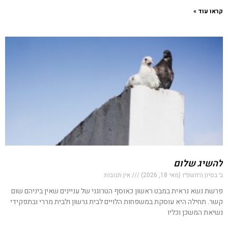
קראו עוד »
להשיג שלום
ב׳ בסיון ה׳תשפ״ו (מאי 18, 2026)
אין תגובות
פרשת נשא נראית במבט ראשון כאוסף הטרוגני של עניינים שאין ביניהם שום
קשר. תחילה היא עוסקת במשפחות הלויים לבית גרשון ולבית מררי ובתפקידי
נשיאת המשכן וכליו