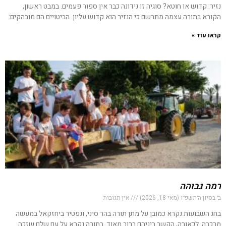
נזיר: קדוש או חוטא? סוגיה זו נידונה כבר אין ספור פעמים. במבט ראשון,
הקורא בתורה עצמה מתרשם כי הנזיר הוא קדוש עליון. הביטויים הם מובהקים:
קראו עוד »
רמה גבוהה
ב׳ בסיון ה׳תשפ״ו (מאי 18, 2026)
אין תגובות
בחג השבועות נקרא כמובן על מתן תורה בהר סיני, ונפטיר ביחזקאל במעשה
מרכבה. לכאורה, הקשר ביניהם ברור מאוד. בתורה נקרא על עם שלם שזכה