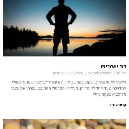
בור ואחריות
כ״ב בשבט ה׳תשפ״ו (פברואר 9, 2026)
אין תגובות
הלכתי לתומי ברחוב, שקוע במחשבותיי, ולא שמתי לב לבור שנפער בשולי
המדרכה. צעד אחד לא מדויק, מעידה, והקרסול הסתובב. עצרתי את עצמי
מלהוציא צעקה, אולי
קראו עוד »