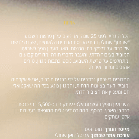
אודות
הכל התחיל לפני 25 שנה, אז הוקם עלון פרשת השבוע
"שבתון" שחולק בבתי הכנסת הדתיים הלאומיים, שקנה לו שם
של כבוד על דלפקי בתי הכנסת. מאז, העלון הפך לשבועון
המוביל בציבור הדתי, ומעבר לדברי תורה ומדורים קבועים
ומתחלפים על פרשת השבוע, נוספו כתבות מגזין, טורים
אהובים ומדורי אירוח.
המדורים בשבתון נכתבים על ידי רבנים מוכרים, אנשי אקדמיה
ומובילי דעה בציונות הדתית, והמגזין נוגע בכל מה שאקטואלי,
חם ומעניין את הציבור הדתי.
השבועון מופץ בעשרות אלפי עותקים בכ-5,500 בתי כנסת
ברחבי הארץ. בנוסף, מהדורה דיגיטלית המופצת בעשרות
אלפי עותקים.
מייסד ועורך
: מוטי זפט
עורכת אתר שבתון
: אביטל דואן שמולי