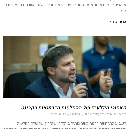
אוהבים לפתוח אותו: מוסר התשלומים, או אם תרצו: הלנת השכר. דווקא במגזר
הזה
קראו עוד »
מאחורי הקלעים של ההחלטות הדרמטיות בקבינט
כ״ג בשבט ה׳תשפ״ו (פברואר 10, 2026)
אין תגובות
השבוע התרחשה דרמה משמעותית ביהודה ושומרון. שרשרת החלטות