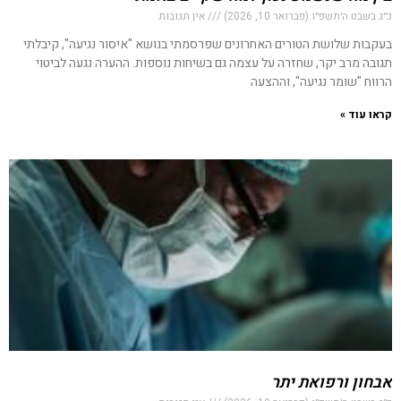
כ״ג בשבט ה׳תשפ״ו (פברואר 10, 2026)
אין תגובות
בעקבות שלושת הטורים האחרונים שפרסמתי בנושא "איסור נגיעה", קיבלתי
תגובה מרב יקר, שחזרה על עצמה גם בשיחות נוספות. ההערה נגעה לביטוי
הרווח "שומר נגיעה", וההצעה
קראו עוד »
אבחון ורפואת יתר