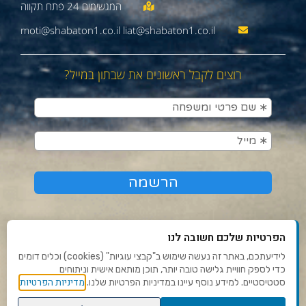
moti@shabaton1.co.il liat@shabaton1.co.il
רוצים לקבל ראשונים את שבתון במייל?
הפרטיות שלכם חשובה לנו
לידיעתכם, באתר זה נעשה שימוש ב"קבצי עוגיות" (cookies) וכלים דומים
כדי לספק חוויית גלישה טובה יותר, תוכן מותאם אישית וניתוחים
תנאי שימוש ומדיניות פרטיות
מדיניות הפרטיות
סטטיסטיים. למידע נוסף עיינו במדיניות הפרטיות שלנו.
פנו אלינו