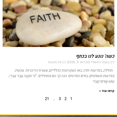
כשה' נוגע לנו בכתף
כ״ב בשבט ה׳תשפ״ו (פברואר 9, 2026)
אין תגובות
תחילה, בפרשת יתרו, באו העקרונות הכלליים, עשרת הדיברות. עכשיו,
בפרשת משפטים, באים הפרטים. הנה כך הם מתחילים: "כִּי תִקְנֶה עֶבֶד עִבְרִי,
שֵׁשׁ שָׁנִים יַעֲבֹד
קראו עוד »
21
…
3
2
1