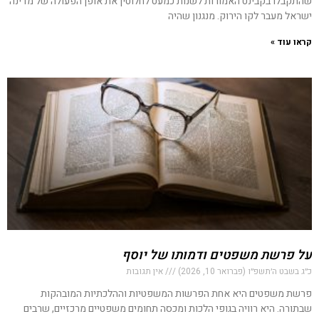
שהתקבלו בקבינט האמורות לשנות כמעט לחלוטין את אופן הפעולה של מדינה
ישראל מעבר לקו הירוק. מנגנון שהיה
קראו עוד »
על פרשת משפטים ודמותו של יוסף
כ״ג בשבט ה׳תשפ״ו (פברואר 10, 2026)
אין תגובות
פרשת משפטים היא אחת הפרשות המשפטיות וההלכתיות המובהקות
שבתורה. היא רוויה בגופי הלכות ומכסה תחומים משפטיים מרכזיים, שרבים