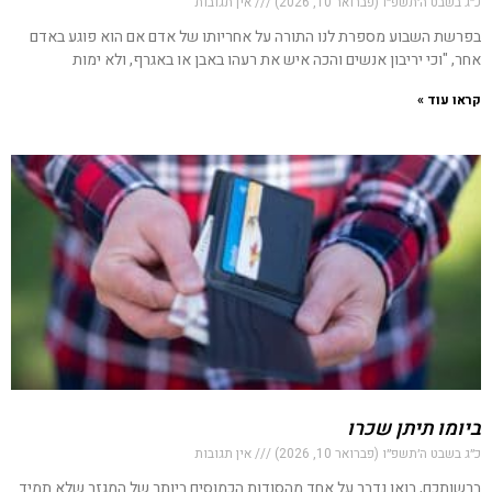
כ״ג בשבט ה׳תשפ״ו (פברואר 10, 2026)
אין תגובות
בפרשת השבוע מספרת לנו התורה על אחריותו של אדם אם הוא פוגע באדם
אחר, "וכי יריבון אנשים והכה איש את רעהו באבן או באגרף, ולא ימות
קראו עוד »
ביומו תיתן שכרו
כ״ג בשבט ה׳תשפ״ו (פברואר 10, 2026)
אין תגובות
ברשותכם, בואו נדבר על אחד מהסודות הכמוסים ביותר של המגזר שלא תמיד