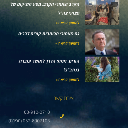
הקרב שאחרי הקרב: מסע השיקום של
פצועי צה"ל
להמשך קריאה »
גם מאחורי הכותרות קורים דברים
להמשך קריאה »
הורים, ממתי הדרך לאושר עוברת
בנתב"ג?
להמשך קריאה »
יצירת קשר
03-910-0710
052-8907103 (מכירות)