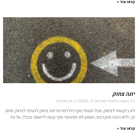
קראו עוד »
יוגה צחוק
כ״ב בשבט ה׳תשפ״ו (פברואר 9, 2026)
אין תגובות
לא ביקשתי לצחוק, אבל הגעתי סקרנית לסדנת יוגה צחוק לנשים. לצחוק סתם
כך, ללא הכנה מוקדמת, נשמע לא ספונטני ואף קשה ליישום. ובכלל, על מה
קראו עוד »