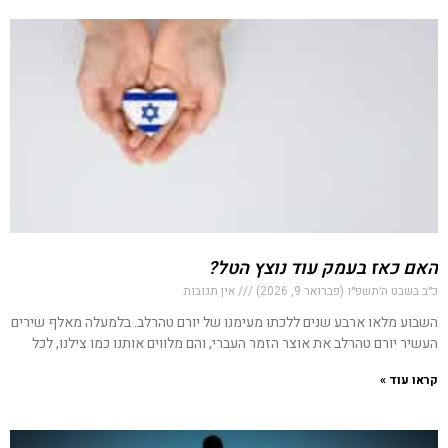
האם כאז בעמק עוד נוצץ הטל?
כ״ב בשבט ה׳תשפ״ו (פברואר 9, 2026)
אין תגובות
השבוע מלאו ארבע שנים ללכתו מעימנו של יורם טהרלב. בלמעלה מאלף שירים
העשיר יורם טהרלב את אוצר הזמר העברי, והם מלווים אותנו כמו צילנו, לכל
קראו עוד »