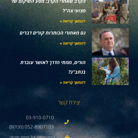
הקרב שאחרי הקרב: מסע השיקום של
פצועי צה"ל
להמשך קריאה »
גם מאחורי הכותרות קורים דברים
להמשך קריאה »
הורים, ממתי הדרך לאושר עוברת
בנתב"ג?
להמשך קריאה »
יצירת קשר
03-910-0710
052-8907103 (מכירות)