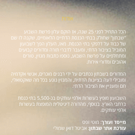
אודות
הכל התחיל לפני 25 שנה, אז הוקם עלון פרשת השבוע
"שבתון" שחולק בבתי הכנסת הדתיים הלאומיים, שקנה לו שם
של כבוד על דלפקי בתי הכנסת. מאז, העלון הפך לשבועון
המוביל בציבור הדתי, ומעבר לדברי תורה ומדורים קבועים
ומתחלפים על פרשת השבוע, נוספו כתבות מגזין, טורים
אהובים ומדורי אירוח.
המדורים בשבתון נכתבים על ידי רבנים מוכרים, אנשי אקדמיה
ומובילי דעה בציונות הדתית, והמגזין נוגע בכל מה שאקטואלי,
חם ומעניין את הציבור הדתי.
השבועון מופץ בעשרות אלפי עותקים בכ-5,500 בתי כנסת
ברחבי הארץ. בנוסף, מהדורה דיגיטלית המופצת בעשרות
אלפי עותקים.
מייסד ועורך
: מוטי זפט
עורכת אתר שבתון
: אביטל דואן שמולי