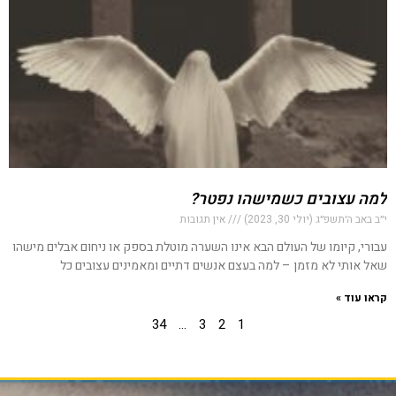
למה עצובים כשמישהו נפטר?
י״ב באב ה׳תשפ״ג (יולי 30, 2023)
אין תגובות
עבורי, קיומו של העולם הבא אינו השערה מוטלת בספק או ניחום אבלים מישהו
שאל אותי לא מזמן – למה בעצם אנשים דתיים ומאמינים עצובים כל
קראו עוד »
34
…
3
2
1