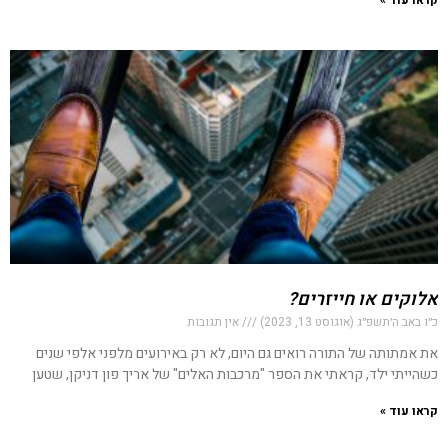
קראו עוד »
אלוקים או חייזרים?
כ״ו באב ה׳תשפ״ג (אוגוסט 13, 2023)
אין תגובות
את אמתותה של התורה רואים גם היום, לא רק באירועים מלפני אלפי שנים
כשהייתי ילד, קראתי את הספר "מרכבות האלים" של אריך פון דניקן, שטען
קראו עוד »