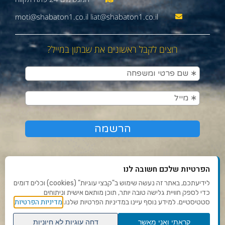
moti@shabaton1.co.il liat@shabaton1.co.il
רוצים לקבל ראשונים את שבתון במייל?
הפרטיות שלכם חשובה לנו
לידיעתכם, באתר זה נעשה שימוש ב"קבצי עוגיות" (cookies) וכלים דומים
כדי לספק חוויית גלישה טובה יותר, תוכן מותאם אישית וניתוחים
תנאי שימוש ומדיניות פרטיות
מדיניות הפרטיות
סטטיסטיים. למידע נוסף עיינו במדיניות הפרטיות שלנו.
פנו אלינו
קראתי ואני מאשר
דחה עוגיות לא חיוניות