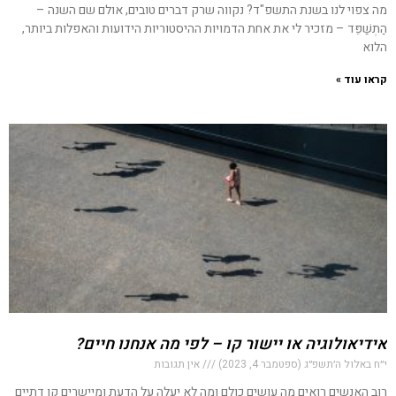
מה צפוי לנו בשנת התשפ"ד? נקווה שרק דברים טובים, אולם שם השנה –
הַתְשַׁפֵּד – מזכיר לי את אחת הדמויות ההיסטוריות הידועות והאפלות ביותר,
הלוא
קראו עוד »
אידיאולוגיה או יישור קו – לפי מה אנחנו חיים?
י״ח באלול ה׳תשפ״ג (ספטמבר 4, 2023)
אין תגובות
רוב האנשים רואים מה עושים כולם ומה לא יעלה על הדעת ומיישרים קו דתיים