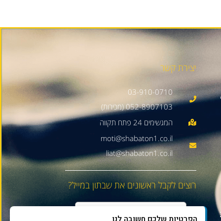
יצירת קשר
03-910-0710
052-8907103 (מכירות)
moti@shabaton1.co.il
liat@shabaton1.co.il
רוצים לקבל ראשונים את שבתון במייל?
הפרטיות שלכם חשובה לנו