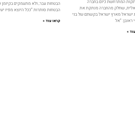
קות המתרחשת כיום בחברה
הבטחות עבר; ולא מתעמקים בקיומן 
לית, שחלק מהחברה מנתקת את
הבטחות סותרות "ככל היוצא מפיו יע
 ישראל מארץ ישראל בקשתם של בני
י ראובן: "אל
קראו עוד »
וד »