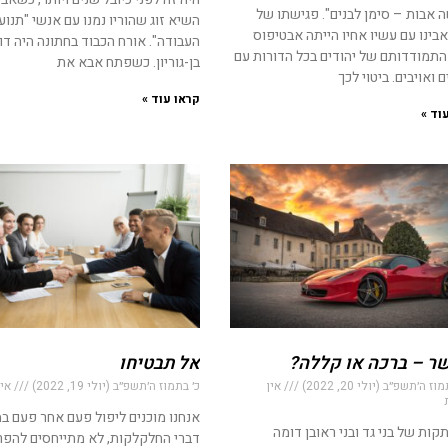
 אבות – סימן לבנים". פגישתו של
השיא זוג שהוריו נמנו עם אנשי "תנוע
בינו עם עשיו אחיו הייתה אבטיפוס
העבודה". אורח הכבוד בחתונה היה דו
התמודדותם של יהודים בכל הדורות עם
בן-גוריון. כשפתח אבא את
 ואויבים. ביטוי לכך
קראו עוד »
וד »
ר – ברכה או קללה?
אל תבטיחו
 ה׳תשפ״ב (יולי 20, 2022)
אין
כ׳ בתמוז ה׳תשפ״ב (יולי 19, 2022)
אין
אנחנו מוכנים ליפול פעם אחר פעם ב
ות של בני גד ובני ראובן דומה
דברי החלקלקות, לא מתייחסים להפ