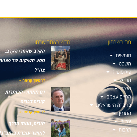
מה בשבתון
חדש באתר שבתון
הקרב שאחרי הקרב:
חומשים
מסע השיקום של פצועי
משפט
צה"ל
פילוסופיה
מדרש
להמשך קריאה »
הלכה
גם מאחורי הכותרות
החיים עצמם
קורים דברים
בחברה הישראלית
להמשך קריאה »
המגזין
יהדות
הורים, ממתי הדרך
תרבות
לאושר עוברת בנתב"ג?