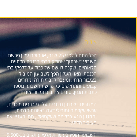
אודות
הכל התחיל לפני 25 שנה, אז הוקם עלון פרשת
השבוע "שבתון" שחולק בבתי הכנסת הדתיים
הלאומיים, שקנה לו שם של כבוד על דלפקי בתי
הכנסת. מאז, העלון הפך לשבועון המוביל
בציבור הדתי, ומעבר לדברי תורה ומדורים
קבועים ומתחלפים על פרשת השבוע, נוספו
כתבות מגזין, טורים אהובים ומדורי אירוח.
המדורים בשבתון נכתבים על ידי רבנים מוכרים,
אנשי אקדמיה ומובילי דעה בציונות הדתית,
והמגזין נוגע בכל מה שאקטואלי, חם ומעניין את
הציבור הדתי.
השבועון מופץ בעשרות אלפי עותקים בכ-5,500