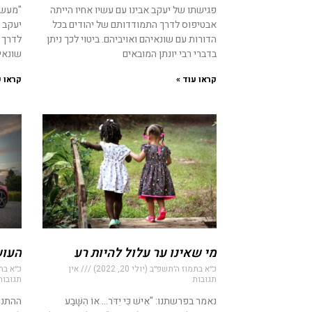
פגישתו של יעקב אבינו עם עשיו אחיו הייתה
"מעשה
אבטיפוס לדרך התמודדותם של יהודים בכל
יעקב א
הדורות עם שונאיהם ואויביהם. ביטוי לכך ניתן
לדרך 
בדברי רבי יונתן המובאים
שונאים
קראו עוד »
קראו ע
מי שאינו ער עלול להיות רע
העוש
כ״א בתמוז ה׳תשפ״ב (יולי 20, 2022)
אין
כ״א בתמוז
תגובות
תגובות
נאמר בפרשתנו: "אִישׁ כִּי יִדֹּר… אוֹ הִשָּׁבַע
ההתנתק