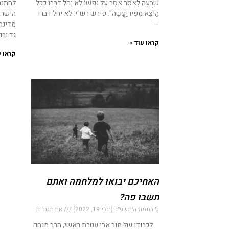
שְׁבֻעָה לֶאְסֹר אִסָּר עַל נַפְשׁוֹ לֹא יַחֵל דְּבָרוֹ כְּכָל
להתנת
הַיֹּצֵא מִפִּיו יַעֲשֶׂה". פירש רש"י: לא יחל דברו
הישרא
–
מדינת
גד ובנ
קראו עוד »
קראו ע
האחיכם יבואו למלחמה ואתם
תשבו פה?
כ׳ בתמוז ה׳תשפ״ב (יולי 19, 2022)
אין תגובות
לכבודו של מור אבי עטרת ראשי, הרב מנחם