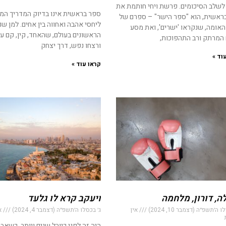
 לשלב הסיכומים. פרשת ויחי חותמת את
ספר בראשית אינו בדיוק המדריך המ
ראשית, הוא "ספר הישר" – ספרם של
ליחסי אהבה ואחווה בין אחים. למן שנ
האומה, שנקראו 'ישרים', ואת מסע
הראשונים בעולם, שהאחד, קין, קם על
 המרתק ורב התהפוכות,
ורצחו נפש, דרך יצחק
וד »
קראו עוד »
ה, דורון, מלחמה
ויעקב קרא לו גלעד
 ה׳תשפ״ה (דצמבר 10, 2024)
אין
ג׳ בכסלו ה׳תשפ״ה (דצמבר 4, 2024)
אי
היה זה לפני כיובל שנים ויותר, כשאבי