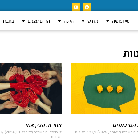
פילוסופיה
מדרש
הלכה
החיים עצמם
בחברה ה
ות
הסיכומים
אחי זה הכי, אחי
׳תשפ״ה (ינואר 7, 2025)
אין תגובות
ל׳ בכסלו ה׳תשפ״ה (דצמבר 31, 2024)
תגובות