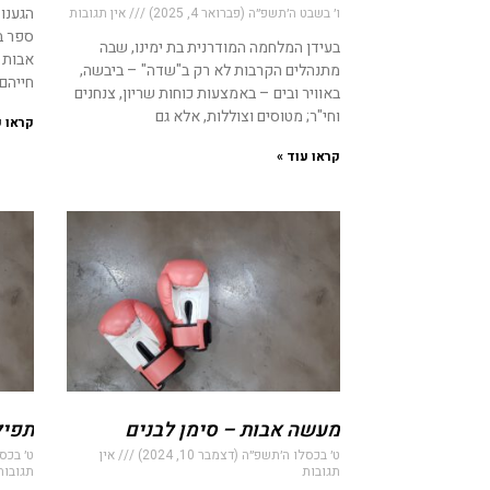
הגענו
ו׳ בשבט ה׳תשפ״ה (פברואר 4, 2025)
אין תגובות
ספר ב
בעידן המלחמה המודרנית בת ימינו, שבה
אבות 
מתנהלים הקרבות לא רק ב"שדה" – ביבשה,
חייהם
באוויר ובים – באמצעות כוחות שריון, צנחנים
וחי"ר; מטוסים וצוללות, אלא גם
קראו ע
קראו עוד »
מעשה אבות – סימן לבנים
תפיל
ט׳ בכסלו ה׳תשפ״ה (דצמבר 10, 2024)
אין
ט׳ בכסלו
תגובות
תגובות