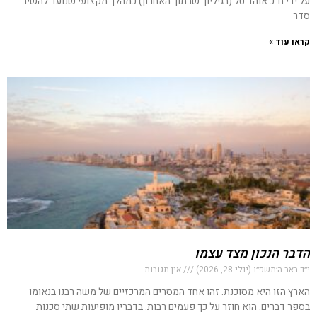
על ידי ח״כ אוהד טל (בגיליון 'שבתון' האחרון) כמהלך מקצועי שנועד להשיב
סדר
קראו עוד »
הדבר הנכון מצד עצמו
י״ד באב ה׳תשפ״ו (יולי 28, 2026)
אין תגובות
הארץ הזו היא מסוכנת. זהו אחד המסרים המרכזיים של משה רבנו בנאומו
בספר דברים. הוא חוזר על כך פעמים רבות. בדבריו מופיעות שתי סכנות