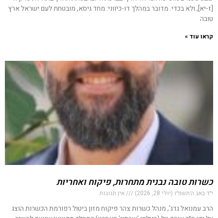
[ז-יא], ולא בכדי. מדובר במהלך דו-כיווני: מחד גיסא, מובטחת לעם ישראל ארץ
טובה
קראו עוד »
כשרות טובה נבנית מתחרות, פיקוח ואחריות
י״ד באב ה׳תשפ״ו (יולי 28, 2026)
אין תגובות
הרב עמנואל גדג', מנהל כשרות צהר פיקוח מזון ביטול רפורמת הכשרות הוצג