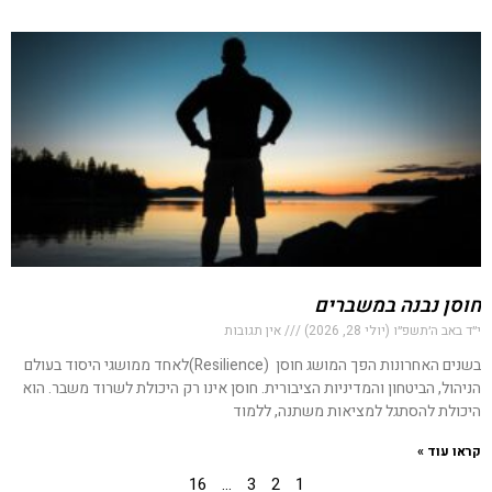
חוסן נבנה במשברים
י״ד באב ה׳תשפ״ו (יולי 28, 2026)
אין תגובות
בשנים האחרונות הפך המושג חוסן (Resilience)לאחד ממושגי היסוד בעולם
הניהול, הביטחון והמדיניות הציבורית. חוסן אינו רק היכולת לשרוד משבר. הוא
היכולת להסתגל למציאות משתנה, ללמוד
קראו עוד »
16
…
3
2
1