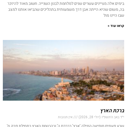
בימים אלה מציינים עשרים שנים למלחמת לבנון השנייה. חשוב מאוד להיזכר
בה, משום שהיא הייתה אבן דרך משמעותית בתהליכים שהביאו אותנו למצב
שבו היינו מול
קראו עוד »
ברכת הארץ
י״ד באב ה׳תשפ״ו (יולי 28, 2026)
אין תגובות
שבע פעמים מופיעה המילה 'ארץ' בברכת ה' ובהבטחת הארץ בתחילת פרק ח'