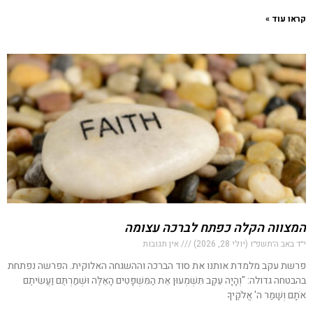
קראו עוד »
המצווה הקלה כפתח לברכה עצומה
י״ד באב ה׳תשפ״ו (יולי 28, 2026)
אין תגובות
פרשת עקב מלמדת אותנו את סוד הברכה וההשגחה האלוקית. הפרשה נפתחת
בהבטחה גדולה: "וְהָיָה עֵקֶב תִּשְׁמְעוּן אֵת הַמִּשְׁפָּטִים הָאֵלֶּה וּשְׁמַרְתֶּם וַעֲשִׂיתֶם
אֹתָם וְשָׁמַר ה' אֱלֹקֶיךָ