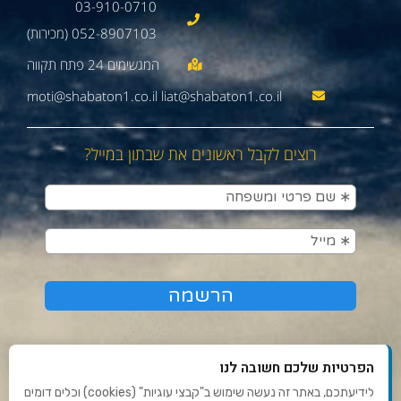
03-910-0710
052-8907103 (מכירות)
moti@shabaton1.co.il liat@shabaton1.co.il
רוצים לקבל ראשונים את שבתון במייל?
הפרטיות שלכם חשובה לנו
לידיעתכם, באתר זה נעשה שימוש ב"קבצי עוגיות" (cookies) וכלים דומים