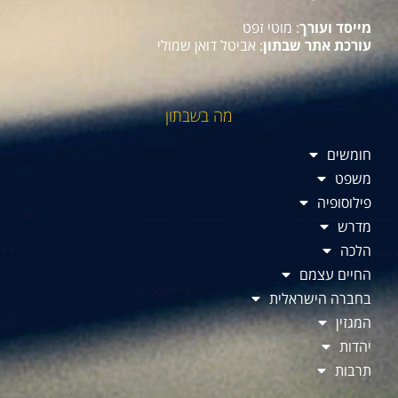
מייסד ועורך
: מוטי זפט
עורכת אתר שבתון
: אביטל דואן שמולי
מה בשבתון
חומשים
משפט
פילוסופיה
מדרש
הלכה
החיים עצמם
בחברה הישראלית
המגזין
יהדות
תרבות