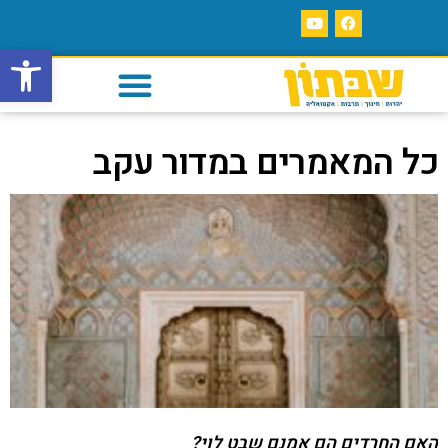
פתח סרגל
כל המאמרים במדור עקב
האם החרדים הם אמנם שבט לוי?