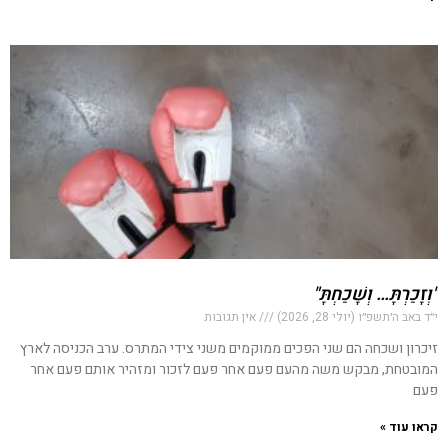
"וְזָכַרְתָּ… וְשָׁכַחְתָּ"
י״ד באב ה׳תשפ״ו (יולי 28, 2026)
אין תגובות
זיכרון ושכחה הם שני הפכים ממוקמים משני צידי המתרס. ערב הכניסה לארץ
המובטחת, מבקש משה מהעם פעם אחר פעם לזכור ומזהיר אותם פעם אחר
פעם
קראו עוד »