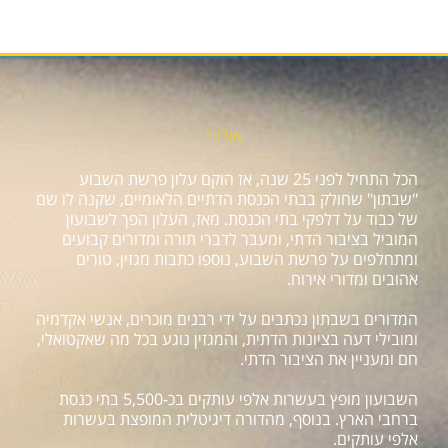
אודות
הכל התחיל לפני 25 שנה, אז הוקם עלון פרשת השבוע
"שבתון" שחולק בבתי הכנסת הדתיים הלאומיים, שקנה לו שם
של כבוד על דלפקי בתי הכנסת. מאז, העלון הפך לשבועון
המוביל בציבור הדתי, ומעבר לדברי תורה ומדורים קבועים
ומתחלפים על פרשת השבוע, נוספו כתבות מגזין, טורים
אהובים ומדורי אירוח.
המדורים בשבתון נכתבים על ידי רבנים מוכרים, אנשי אקדמיה
ומובילי דעה בציונות הדתית, והמגזין נוגע בכל מה שאקטואלי,
חם ומעניין את הציבור הדתי.
השבועון מופץ בעשרות אלפי עותקים בכ-5,500 בתי כנסת
ברחבי הארץ. בנוסף, מהדורה דיגיטלית המופצת בעשרות
אלפי עותקים.