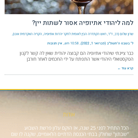
למה ליהודי אתיופיה אסור לשתות יין?
שרון שלום (רב, ד"ר, ראש הקתדרה הבין לאומית לחקר יהדות אתיופיה, הקריה האקדמית אונו)
ל׳ בשבט ה׳תשפ״ב (פברואר 1, 2022)
10:58 am
אין תגובות
כבר ציינתי שיהודי אתיופיה הם קבוצה יהודית שאין לה קשר לקנון
הטקסטואלי היהודי אשר התפתח על ידי החכמים לאחר חורבן
קרא עוד ←
אודות
הכל התחיל לפני 25 שנה, אז הוקם עלון פרשת השבוע
"שבתון" שחולק בבתי הכנסת הדתיים הלאומיים, שקנה לו שם