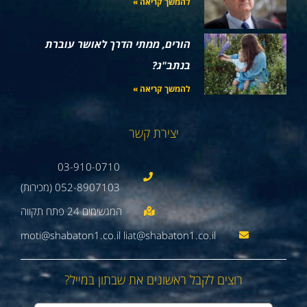
להמשך קריאה »
הורים, ממתי הדרך לאושר עוברת
בנתב"ג?
להמשך קריאה »
יצירת קשר
03-910-0710
052-8907103 (מכירות)
moti@shabaton1.co.il liat@shabaton1.co.il
רוצים לקבל ראשונים את שבתון במייל?