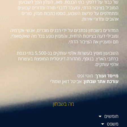
של כבוד על דלפקי בתי הכנסת. מאז, העלון הפך לשבועון
המוביל בציבור הדתי, ומעבר לדברי תורה ומדורים קבועים
ומתחלפים על פרשת השבוע, נוספו כתבות מגזין, טורים
אהובים ומדורי אירוח.
המדורים בשבתון נכתבים על ידי רבנים מוכרים, אנשי אקדמיה
ומובילי דעה בציונות הדתית, והמגזין נוגע בכל מה שאקטואלי,
חם ומעניין את הציבור הדתי.
השבועון מופץ בעשרות אלפי עותקים בכ-5,500 בתי כנסת
ברחבי הארץ. בנוסף, מהדורה דיגיטלית המופצת בעשרות
אלפי עותקים.
מייסד ועורך
: מוטי זפט
עורכת אתר שבתון
: אביטל דואן שמולי
מה בשבתון
חומשים
משפט