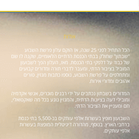
אודות
הכל התחיל לפני 25 שנה, אז הוקם עלון פרשת השבוע
"שבתון" שחולק בבתי הכנסת הדתיים הלאומיים, שקנה לו שם
של כבוד על דלפקי בתי הכנסת. מאז, העלון הפך לשבועון
המוביל בציבור הדתי, ומעבר לדברי תורה ומדורים קבועים
ומתחלפים על פרשת השבוע, נוספו כתבות מגזין, טורים
אהובים ומדורי אירוח.
המדורים בשבתון נכתבים על ידי רבנים מוכרים, אנשי אקדמיה
ומובילי דעה בציונות הדתית, והמגזין נוגע בכל מה שאקטואלי,
חם ומעניין את הציבור הדתי.
השבועון מופץ בעשרות אלפי עותקים בכ-5,500 בתי כנסת
ברחבי הארץ. בנוסף, מהדורה דיגיטלית המופצת בעשרות
אלפי עותקים.