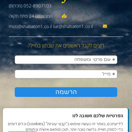
052-8907103 (מכירות)
moti@shabaton1.co.il liat@shabaton1.co.il
רוצים לקבל ראשונים את שבתון במייל?
הפרטיות שלכם חשובה לנו
לידיעתכם, באתר זה נעשה שימוש ב"קבצי עוגיות" (cookies) וכלים דומים
כדי לספק חוויית גלישה טובה יותר, תוכן מותאם אישית וניתוחים
תנאי שימוש ומדיניות פרטיות