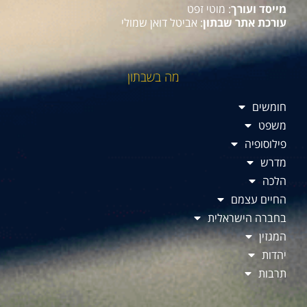
מייסד ועורך
: מוטי זפט
עורכת אתר שבתון
: אביטל דואן שמולי
מה בשבתון
חומשים
משפט
פילוסופיה
מדרש
הלכה
החיים עצמם
בחברה הישראלית
המגזין
יהדות
תרבות