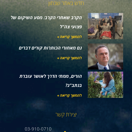
חדש באתר שבתון
הקרב שאחרי הקרב: מסע השיקום של
פצועי צה"ל
להמשך קריאה »
גם מאחורי הכותרות קורים דברים
להמשך קריאה »
הורים, ממתי הדרך לאושר עוברת
בנתב"ג?
להמשך קריאה »
יצירת קשר
03-910-0710