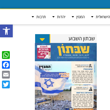
ישראלית
המגזין
יהדות
תרבות
פתח סרגל
שבתון השבוע
tsApp
ebook
Email
Twitter