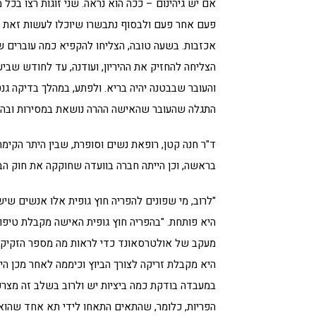
אם יש גיהינום – ככה הוא נראה. שני זוגות רצו בכל
פעם אחר פעם ולבסוף נתבשרו שיוכלו לעשות זאת 
אכזבות. בשעה טובה, הצליחו להקפיא כמה עוברים שה
הצליחה להחזיק את ההיריון, ועודנה, עד לחודש שביעי
והעובר שבבטנה יהיה בריא. ולפתע, במהלך בדיקה גנ
התגלה שהעובר שהאישה ההרה נושאת במסירות ובהתרג
בראשה, וכן הייתה חברה בוועדה שחוקקה את חוק הבי
"לרוב, מי שפונים להפריה חוץ גופית אלו אנשים שי
היא פותחת. "בהפריה חוץ גופית האישה מקבלת טיפול 
מעקב של אולטרסאונד כדי לראות מה מספר הזקיקים,
היא מקבלת זריקה לצורך הביוץ וכיממה לאחר מכן ה
הפריות, כלומר, שהתאים התאחו לידי תא אחד שהוא 