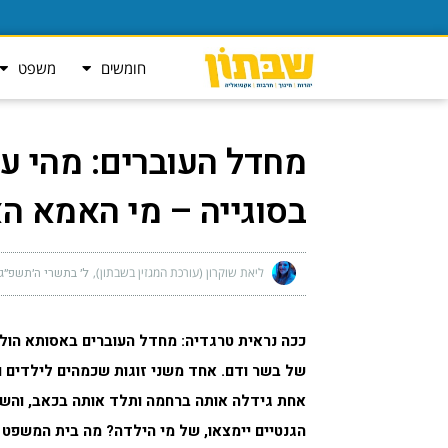
חומשים
משפט
מחדל העוברים: מהי 
בסוגייה – מי האמא ה
ליאת שוקרון (עורכת המגזין בשבתון)
ל׳ בתשרי ה׳תשפ״ג (אוקטו
ככה נראית טרגדיה:
מחדל העוברים באסותא הולי
של בשר ודם. אחד משני זוגות שכמהים לילדים ו
אחת גידלה אותה ברחמה ותלד אותה בכאב, והשני
הגנטיים יימצאו,
של מי הילדה? מה בית המשפט ע