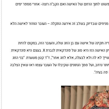
פשוט לתוך הרחם של האישה ואם הקב"ה רוצה- אחרי מספר ימים
מניחים שבדיוק בשלב זה אירעה התקלה – העובר הוחזר לאישה הלא
יה תקינה של אישה עם בן הזוג שלה, והעובר הזה, במקום להיות
מוחזר לאישה X הוחזר לאישה Y. ברגע שהתפתח הריון האישה הזו היא סוג של פונדקאית לגברת X. בעצם היא פונדקאית
ייך לא לה ולא לבעלה, אלא לזוג אחר", ד"ר קטן משערת. "בני הזוג
יותר נרחב, ועל סמך הנתונים שקיבלו על העובר עצמו ראו שאין הצלבה
פה בעיה".