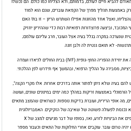
 מאודם להביא חיים לעולם, בדמותם, ולא הצליחו כמו כולם. הם נכשלו
רק באמצעות תהליך מפרך של הקפאת עוברים, שגם הוא למוד
צליחו, ואצל אחד מהזוגות אפילו השתרש הריון – זו בת! האם
 המכובד, וביצעה פרוצדורות רפואיות רבות כדי שההיריון יחזיק
טית שנערכה במקרה בגלל בעיה אצל העובר, חרב עליהם עולמם;
שות- לא תואם גנטית לה ולבן זוגה.
ד"ר חנה קטן, רופאת נשים וסופרת, שבין היתר הקימה את יחידת ההפריה החוץ-גופית (IVF) בבית החולים לניאדו ועמדה
ציות, מסבירה על ההליך הרפואי, ובהמשך אף תידרש לפן ההלכתי.
ש להם בעיה שלא ניתן לפתור אותה בדרכים אחרות. אלו מקרי הקצה",
הורמונלי באמצעות זריקות במהלך כמה ימים במינונים שונים, ועושה
 מה אופי הרירית, ועוברת בדיקות נוספות. כשרואים שהמצב מתאים
יא נכנסת לפעולה פשוטה של שאיבה של הזקיקים. האמבריולוגית
במעבדה בודקת כמה ביציות יש ולרוב בשלב זה מצרפים את הביציות לזרע, ואז, בסופו של דבר מגיעים למצב של X
יהיה טרום עובר. עוקבים אחרי החלוקות של התאים וכעבור מספר