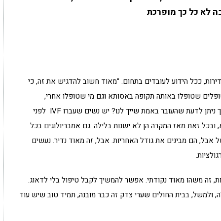
 לא כל כך מופרכת
ירות, ככל הידוע לעובדים בתחום. "מאוד חשוב להדגיש את זה, כי
טופלים שטופלו באותה תקופה באסותא וגם מי שטופלו אחרי,
חוששים שהמקום הזה לא מושגח – הם תוהים – איך ניתן לדעת שהעובר באמת שייך לנו? יש נשים שעברו IVF לפני
א, ובכל זאת מאז המקרה הן לא ישנות בלילה. גם אמבריולוגים בכל
אבל, הם מבינים את גודל האחריות. אבל, זה מאוד נדיר. נעשים
ולציות.
ת, זה משהו מאוד נקודתי. אפשר להמשיך לקבל טיפול בלי לדאוג.
, ולמשל, בבית החולים שערי צדק זה כבר מובנה, תמיד טוב שיש עוד