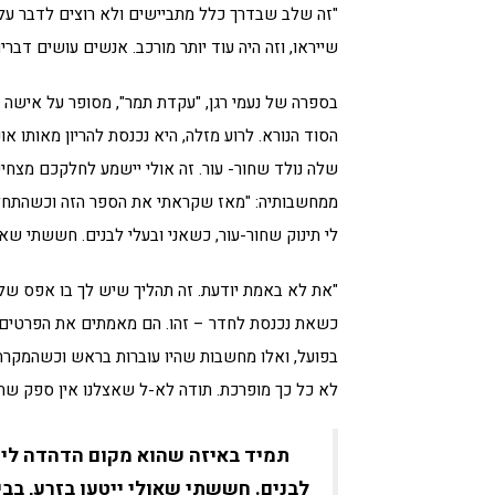
"זה שלב שבדרך כלל מתביישים ולא רוצים לדבר על ז
שייראו, וזה היה עוד יותר מורכב. אנשים עושים דבר
בספרה של נעמי רגן, "עקדת תמר", מסופר על אישה צ
הסוד הנורא. לרוע מזלה, היא נכנסת להריון מאותו אונ
שלה נולד שחור- עור. זה אולי יישמע לחלקכם מצח
ממחשבותיה: "מאז שקראתי את הספר הזה וכשהתחלנ
לי תינוק שחור-עור, כשאני ובעלי לבנים. חששתי שאול
"את לא באמת יודעת. זה תהליך שיש לך בו אפס של
כשאת נכנסת לחדר – זהו. הם מאמתים את הפרטים 
בפועל, ואלו מחשבות שהיו עוברות בראש וכשהמקרה 
לא כל כך מופרכת. תודה לא-ל שאצלנו אין ספק שהי
תמיד באיזה שהוא מקום הדהדה לי ה
לבנים. חששתי שאולי ייטעו בזרע, בבי