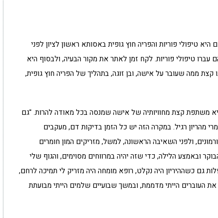
ה, אם ל-3 מהשפלה, עברה גם היא טיפולי פוריות והפריה חוץ גופית באסותא ראשון לציון לפני
הם חיכו לילדים זמן רב, ומעל 4 שנים הם עברו טיפולי פוריות. לקח זמן לאתר את מקור הבעיה, ולבסוף היא
נו קצת ממה שעובר על אישה, ובן זוגה, בתהליך של הפריה חוץ גופית,
 היא משתפת קצת מחוויותיה של אישה שמנסה בכל מאודה להרות. "גם
י מהריון רגיל. במקרה הזה יש כל הזמן בדיקות דם, מעקבים
רמונים, ולפני השאיבה הראשונה, למשל, מזריקים המון חומרים
וקר ובאמצע הלילה, כדי שזה יהיה במרווחים מסוימים, והגוף שלי
פלות גם כשההיריון היה נקלט, רופא מומחה היה מזריק לי תמיכה לרחם,
י את העוברים הייתי מדממת, ובמשך שבועיים שלמים הייתי מבועתת