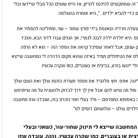
ה שמתקשים להיכנס להריון, אז היינו עושים הכל מבלי שיידעו ובלי
ים כדי להביא ילדים…", היא אומרת בהשלמה.
עירה חרדיה הנאנסת בידי פורץ שחור – עור, ומחליטה להסתיר את
ס. היא יולדת ילדה לבנה לגמרי, אך הגנים עברו לדור הבא, והנכד
יק-עגום, אבל לאחר שמיכל קראה את הספר הזה – הוא לא הרפה
ו את הטיפולים תמיד באיזה שהוא מקום הדהדה לי המחשבה שייצא
י ייטעו בזרע, בביצית או בעוברים, כמו שקרה עכשיו.
יטה. אפס. חוץ מלהגיד את מספר תעודת הזהות שלך ואת השם שלך
מול מה שיש להם אבל אין לך דרך לבדוק ולהשגיח על מה שיתרחש
באסותא התפרסם – מיד בעלי ואני נזכרנו בזה, ועובדה שזו מחשבה
לדים שלנו – שלושתם דומים לנו".
מחשבה שייצא לי תינוק שחור-עור, כשאני ובעלי
צית או בעוברים, כמו שקרה עכשיו. והנה, עובדה שזו