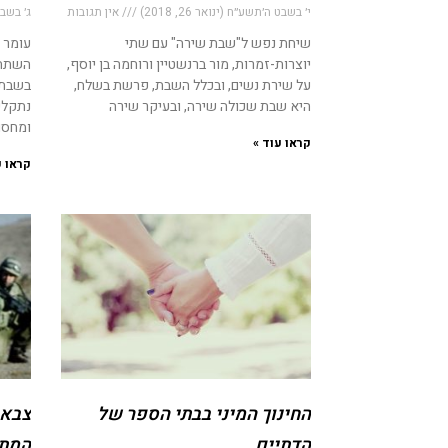
י׳ בשבט ה׳תשע״ח (ינואר 26, 2018)
אין תגובות
ג׳ בשבט ה
שיחת נפש ל"שבת שירה" עם שתי
עומר 
יוצרות-זמרות, מור ברנשטיין ורוחמה בן יוסף,
השתתפ
על שירת נשים, ובכלל השבת, פרשת בשלח,
בשבת, 
היא שבת שכולה שירה, ובעיקר שירה
נתקלי
ומחסומ
קראו עוד »
קראו ע
החינוך המיני בבתי הספר של
צבא 
הדתיים
המתג