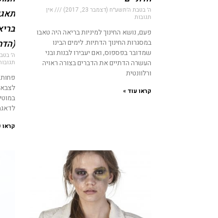
ה׳ בטבת ה׳תשע״ח (דצמבר 23, 2017)
אין
תגובות
בריא
פעם, נושא החינוך למיניות בריאה היה טאבו
במסגרות החינוך הדתיות. לימים הבינו
(הדת
שמדובר בפספוס, ואם יעבירו לבנות ובני
ה׳ בטבת 
העשרה הדתיים את הדברים בצורה ראויה
תגובות
ורלוונטית
לצבא ב
קראו עוד »
במוטי
לדאגה
קראו ע