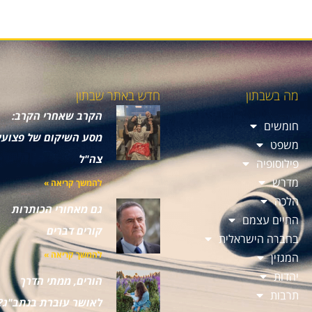
מה בשבתון
חדש באתר שבתון
הקרב שאחרי הקרב:
חומשים
מסע השיקום של פצועי
משפט
צה"ל
פילוסופיה
מדרש
להמשך קריאה »
הלכה
גם מאחורי הכותרות
החיים עצמם
קורים דברים
בחברה הישראלית
להמשך קריאה »
המגזין
יהדות
הורים, ממתי הדרך
תרבות
לאושר עוברת בנתב"ג?