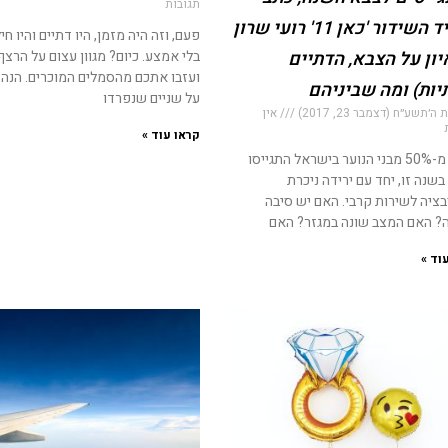
תגובות
תאגיד השידור 'כאן 11' רועי שרון
פעם, וזה היה מזמן, היו דתיים והיו חיל
יון על הצבא, הדתיים
בלי אמצע. כיום? מגוון עצום על הרצף
ועזבו אתכם מהסמלים המוכרים. הנה
יות) ומה שביניהם
על שניים שנפרדו
ה׳תשע״ח (דצמבר 23, 2017)
אין
קראו עוד »
פחות מ-50% מבני הנוער בישראל התגייסו
שנה זו, יחד עם ירידה ניכרת
בציה לשירות קרבי. האם יש סיבה
? האם המצב שונה במגזר? האם
וד »