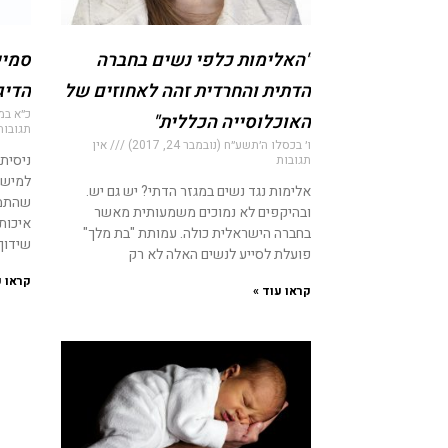
"האלימות כלפי נשים בחברה
סמיי
הדתית והחרדית זהה לאחוזים של
הדיג
כ״א במרח
האוכלוסייה הכללית"
תגובות
ו׳ בכסלו ה׳תשע״ח (נובמבר 24, 2017)
אין
ניסית
תגובות
למישה
אלימות נגד נשים במגזר הדתי? יש גם יש.
שהתמו
ובהיקפים לא נמוכים משמעותית מאשר
איכותי
בחברה הישראלית כולה. עמותת "בת מלך"
שידוך.
פועלת לסייע לנשים האלה לא רק
קראו ע
קראו עוד »