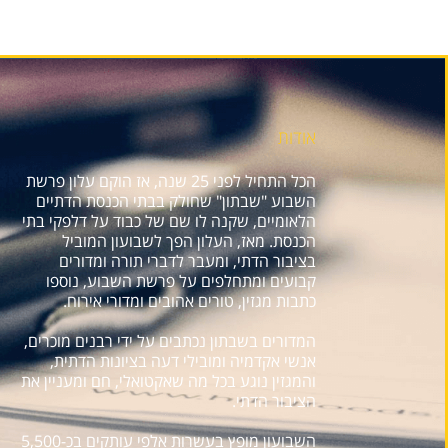
אודות
הכל התחיל לפני 25 שנה, אז הוקם עלון פרשת
השבוע "שבתון" שחולק בבתי הכנסת הדתיים
הלאומיים, שקנה לו שם של כבוד על דלפקי בתי
הכנסת. מאז, העלון הפך לשבועון המוביל
בציבור הדתי, ומעבר לדברי תורה ומדורים
קבועים ומתחלפים על פרשת השבוע, נוספו
כתבות מגזין, טורים אהובים ומדורי אירוח.
המדורים בשבתון נכתבים על ידי רבנים מוכרים,
אנשי אקדמיה ומובילי דעה בציונות הדתית,
והמגזין נוגע בכל מה שאקטואלי, חם ומעניין את
הציבור הדתי.
השבועון מופץ בעשרות אלפי עותקים בכ-5,500