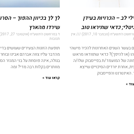
לי לב – הכרויות בעידן
לך לך בכיוון ההפוך – הסרו
יטלי; כדאי שתיראו טוב
שירדו מהארץ
שון ה׳תשע״ח (נובמבר 10, 2017)
אין
ז׳ במרחשון ה׳תשע״ח (אוקטובר 27, 2017)
תגובות
ם בעשר השנים האחרונות להכיר מישהי
תופעת הזוגות הצעירים שעושים בדי
ו (או להיפך)? כדאי שתוודאו מראש
מהדבר עליו צווה אברהם אבינו ובוחרי
נה של המועמד/ת בפייסבוק שלו/ה
בגולה, אינה פוסחת על בני המגזר הסר
ת, אחרת יורדים הסיכויים שייצא
מוותרים בקלות רבה מדי? ומה
 האינטרנט והפייסבוק
קראו עוד »
וד »