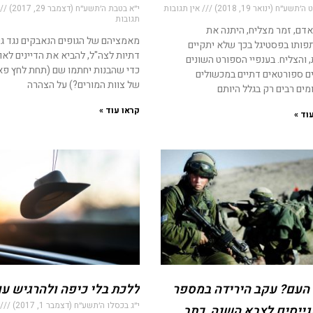
׳תשע״ח (ינואר 19, 2018)
אין תגובות
י״א בטבת ה׳תשע״ח (דצמבר 29, 2017)
תגובות
אדם, זמר מצליח, היתנה את
מאמציהם של הגופים הנאבקים נגד גי
ותו בפסטיגל בכך שלא יתקיים
דתיות לצה"ל, להביא את הדיינים לאו
והצליח. בענפיי הספורט השונים
כדי שהבנות יחתמו שם (תחת לחץ פא
ם ספורטאים דתיים במכשולים
של צוות המורים?) על הצהרה
ים רבים רק בגלל היותם
קראו עוד »
וד »
העם? עקב הירידה במספר
ללכת בלי כיפה ולהרגיש ע
י״ג בכסלו ה׳תשע״ח (דצמבר 1, 2017)
ייסים לצבא השנה, כתב