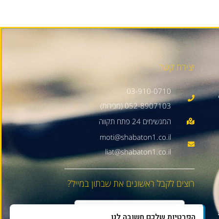
יצירת קשר
03-910-0710
052-8907103 (מכירות)
moti@shabaton1.co.il
liat@shabaton1.co.il
רוצים לקבל ראשונים את שבתון במייל?
הפרטיות שלכם חשובה לנו