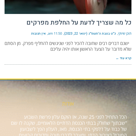
כל מה שצריך לדעת על החלפת מפרקים
תוכן שיווקי
כ״ט בטבת ה׳תשפ״ג (ינואר 22, 2023)
11:50 am
אין תגובות
ישנם דברים רבים שחובה להכיר לפני שניגשים להחליף מפרק. מן הסתם
שלא מדובר על הצעד הראשון אותו יהיה עליכם
קרא עוד ←
אודות
הכל התחיל לפני 25 שנה, אז הוקם עלון פרשת השבוע
"שבתון" שחולק בבתי הכנסת הדתיים הלאומיים, שקנה לו שם
של כבוד על דלפקי בתי הכנסת. מאז, העלון הפך לשבועון
המוביל בציבור הדתי, ומעבר לדברי תורה ומדורים קבועים