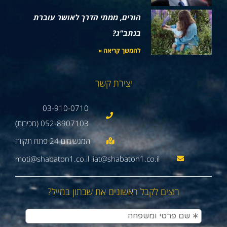
הורים, ממתי הדרך לאושר עוברת
בנתב"ג?
להמשך קריאה »
יצירת קשר
03-910-0710
052-8907103 (מכירות)
moti@shabaton1.co.il liat@shabaton1.co.il
רוצים לקבל ראשונים את שבתון במייל?