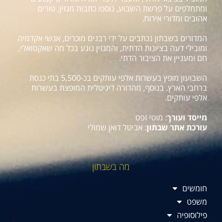
ומתחלפים על פרשת השבוע, נוספו כתבות מגזין, טורים
אהובים ומדורי אירוח.
המדורים בשבתון נכתבים על ידי רבנים מוכרים, אנשי אקדמיה
ומובילי דעה בציונות הדתית, והמגזין נוגע בכל מה שאקטואלי,
חם ומעניין את הציבור הדתי.
השבועון מופץ בעשרות אלפי עותקים בכ-5,500 בתי כנסת
ברחבי הארץ. בנוסף, מהדורה דיגיטלית המופצת בעשרות
אלפי עותקים.
מייסד ועורך
: מוטי זפט
עורכת אתר שבתון
: אביטל דואן שמולי
מה בשבתון
חומשים
משפט
פילוסופיה