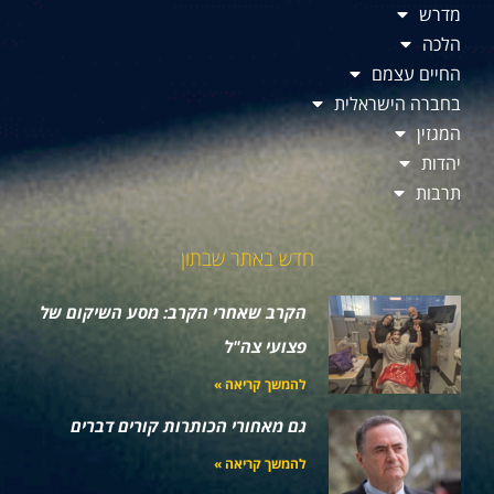
מדרש
הלכה
החיים עצמם
בחברה הישראלית
המגזין
יהדות
תרבות
חדש באתר שבתון
הקרב שאחרי הקרב: מסע השיקום של
פצועי צה"ל
להמשך קריאה »
גם מאחורי הכותרות קורים דברים
להמשך קריאה »