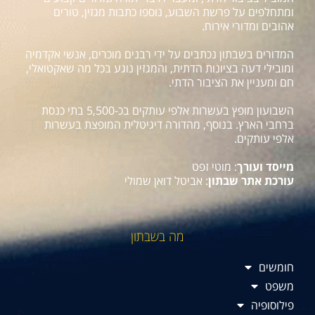
ומתחלפים על פרשת השבוע, נוספו כתבות מגזין, טורים
אהובים ומדורי אירוח.
המדורים בשבתון נכתבים על ידי רבנים מוכרים, אנשי אקדמיה
ומובילי דעה בציונות הדתית, והמגזין נוגע בכל מה שאקטואלי,
חם ומעניין את הציבור הדתי.
השבועון מופץ בעשרות אלפי עותקים בכ-5,500 בתי כנסת
ברחבי הארץ. בנוסף, מהדורה דיגיטלית המופצת בעשרות
אלפי עותקים.
מייסד ועורך
: מוטי זפט
עורכת אתר שבתון
: אביטל דואן שמולי
מה בשבתון
חומשים
משפט
פילוסופיה