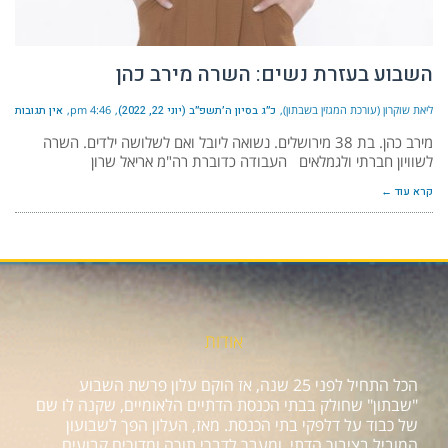
השבוע בעזרת נשים: השרה מירב כהן
ליאת שוקרון (עורכת המגזין בשבתון)
כ״ג בסיון ה׳תשפ״ב (יוני 22, 2022)
4:46 pm
אין תגובות
מירב כהן. בת 38 מירושלים. נשואה ליובל ואם לשלושה ילדים. השרה
לשוויון חברתי ולגמלאים העבודה כדוברת רה"מ אריאל שרון
קרא עוד ←
אודות
הכל התחיל לפני 25 שנה, אז הוקם עלון פרשת השבוע
"שבתון" שחולק בבתי הכנסת הדתיים הלאומיים, שקנה לו שם
של כבוד על דלפקי בתי הכנסת. מאז, העלון הפך לשבועון
המוביל בציבור הדתי, ומעבר לדברי תורה ומדורים קבועים