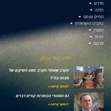
מדרש
הלכה
החיים עצמם
בחברה הישראלית
המגזין
יהדות
תרבות
חדש באתר שבתון
הקרב שאחרי הקרב: מסע השיקום של
פצועי צה"ל
להמשך קריאה »
גם מאחורי הכותרות קורים דברים
להמשך קריאה »