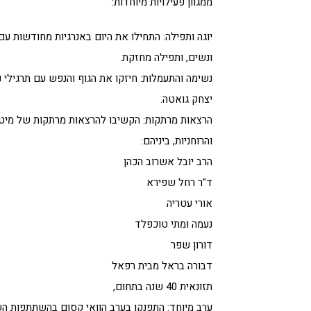
ממגוון פעילויות מיוחדות:
יוגה ותפילה: התחילו את היום באנרגיות מחודשות עם 
ונשים, ותפילה מחזקת.
נשימה והתעמלות: חיזקו את הגוף והנפש עם תרגילי
יצחק גואטה.
הרצאות מרתקות: הקשיבו להרצאות מרתקות של מיט
והרוחניות, ביניהם:
הרב יובל אשרוב הכהן
ד"ר רחל שפירא
אורי עטריה
נעמה ומתי טוכפלד
דורון שפר
דבורה בראל מבית רפאל
תזונאית 40 שנה בתחום,
ערב מיוחד: התפנקו בערב הוואי קסום בהשתתפות השחק