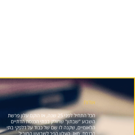
אודות
הכל התחיל לפני 25 שנה, אז הוקם עלון פרשת
השבוע "שבתון" שחולק בבתי הכנסת הדתיים
הלאומיים, שקנה לו שם של כבוד על דלפקי בתי
הכנסת. מאז, העלון הפך לשבועון המוביל