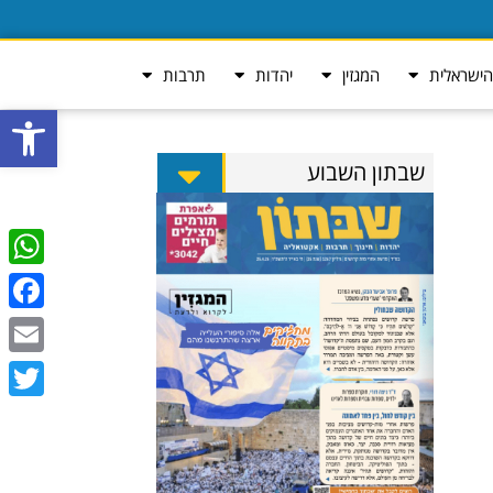
ישראלית
המגזין
יהדות
תרבות
פתח סרגל
שבתון השבוע
tsApp
ebook
Email
Twitter