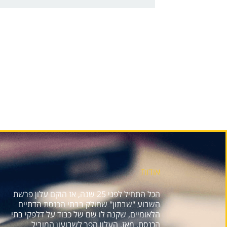
אודות
הכל התחיל לפני 25 שנה, אז הוקם עלון פרשת
השבוע "שבתון" שחולק בבתי הכנסת הדתיים
הלאומיים, שקנה לו שם של כבוד על דלפקי בתי
הכנסת. מאז, העלון הפך לשבועון המוביל