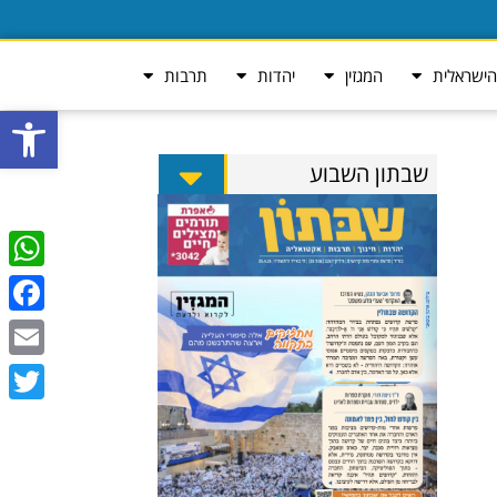
ישראלית
המגזין
יהדות
תרבות
פתח סרגל
שבתון השבוע
tsApp
ebook
Email
Twitter