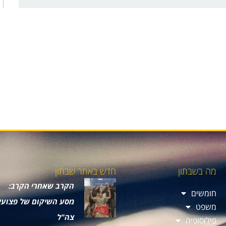
מה בשבתון
חדש באתר שבתון
הקרב שאחרי הקרב:
חומשים
מסע השיקום של פצועי
משפט
צה"ל
פילוסופיה