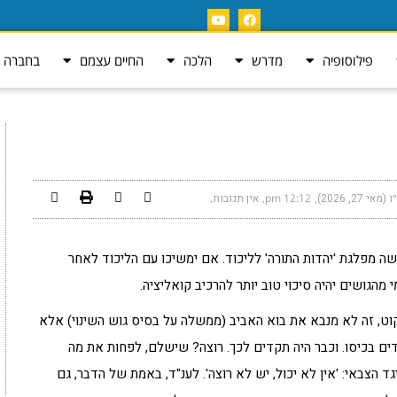
פילוסופיה
מדרש
הלכה
החיים עצמם
בחברה ה
 27, 2026)
12:12 pm
אין תגובות
ה מפלגת 'יהדות התורה' לליכוד. אם ימשיכו עם הליכוד לאחר
 מהגושים יהיה סיכוי טוב יותר להרכיב קואליציה.
קוט, זה לא מנבא את בוא האביב (ממשלה על בסיס גוש השינוי) אלא
ים בכיסו. וכבר היה תקדים לכך. רוצה? שישלם, לפחות את מה
 הצבאי: 'אין לא יכול, יש לא רוצה'. לענ"ד, באמת של הדבר, גם