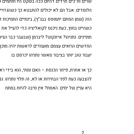
שרים וח"כים חרדים דהיום ככה בשקט היו חותמים על
הלומדים. אבל הם לא יכולים להתבטא כך כשהגדויי
הזה (שמן הסתם יתמוסס בבג"ץ), בינתיים התמיכות לחרד
כשהיינו בחוץ, כעת ניכנס לקואליציה כדי להציל את 
תופינים. נתניהו? איזנקוט? ליברמן (שבעבר כבר הציע
החדשים הרואים עצמם מועמדים לראשות יהיה מוכן 
יעבור טוב יותר בציבור מאשר נתניהו יכרסם בו.
כך או אחרת, פיזור הכנסת – האם ומתי, הוא בידי ראש
להצבעה כעת לפני הבחירות או לא, זה תלוי נתניהו. 
היא עניין של ימים. האמת? אין סיבה להיות במתח.