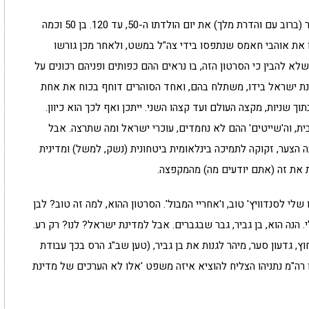
בן 50 לעצה. איתמר בן גביר, כבוד השר, חגג לא מכבר (ברוב עם והדרת מלך) את יום הולדתו ה-50, עד 120. בן 50 וכמה
ו את אוהבי חאמס שנתפסו בידי צה"ל במשט, ולאחר מכן גורשו
שלא להבין כי הסרטון הזה, בו נראים ההם כפותים ופניהם רכונים על
נת ישראל בידו, משתלח בהם, ואחד הסוהרים דוחף בכוח את אחת
 שניות, מקצה העולם ועד קצהו השני. ייתכן ואף לכך הוא כיוון.
הבית, וה'שייטים' ההם לא נחמדים, עוכרי ישראל ומה שתרצה. אבל
צער, זקוקה לתמיכה בינלאומית ביטחונית (נשק, למשל) ומדינית
ת את זה (אתם יודעים מה) מהמקפצה.
 שלי לסנדוויץ' טוב, ו'אחריי המבול'. הסרטון ההוא, למה זה טוב? לבן
. הנה הוא, בן גביר, גבר שבגברים. אבל למדינת ישראל? לנו? רק רע.
, גדעון סער, מיהר לגנות את בן גביר, (טען שב"ג הרס בכך עבודת
 רה"מ נתניהו הצליח להוציא איזה משפט 'אלו לא הערכים של מדינת