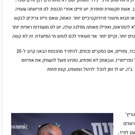
 הגברת, נראה שהבינה כי 'כללי משחק' שם לא מתאימים לבן אדם שפוי,
ב. אשת תקשורת וסופרת. יש חיים אחרי הכנסת. לנו פרישתה עשויה
או תבוא מישהי פרודוקטיביים יותר. האמת, שאם היינו צריכים לבקש
להתראות, ואפילו מאותה מפלגה שלה, יש לנו מועמדות ראויות יותר
ים יותר, נקיים יותר. אני משאיר לכם לנחש מי המיועדת. זה לא קשה.
כך או אחרת, מרשימת חברי הכנסת הנוכחית של הליכוד, צפויים, אם הסקרים נכונים, להיפרד מהכנסת הבאה קרוב ל-20
הפריימריז, שבאופן לא מפתיע, נתניהו פועל להעמיק את אחיזתו
ב"ה, יש לו זמן להכל. לניהול המשפט, קצת פחות.
ריץ'
רשנים
ם לפיד,