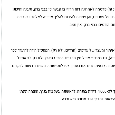
זה) פרסמה לאחרונה דוח חריף בו קבעה כי בבני ברק, תיבנה ותיכונן,
חוקיות שנבנו על עמודים, והן צפויות להיכנס להליך אכיפה לאלתר. ובעברית
 הורסים בבני ברק. אין מצב.
תור ומעצר של עריקים (חרדים, ולא רק). המפכ"ל הורה להיערך לכך
), גם במרכזי אוכלוסין חרדיים במרכז הארץ ולא רק ב'פאתים'.
טרה צבאית תרים את העניין. צפו לחסימות כבישים חדשות לבקרים.
כואב בכיס. השבוע נפתחה הגרלה של 'מחיר למשתכן' לכ-4,000 דירות בהנחה. לראשונה, בעקבות בג"ץ, ההנחה תינתן
אות. והדרך עוד ארוכה היא ורבה.