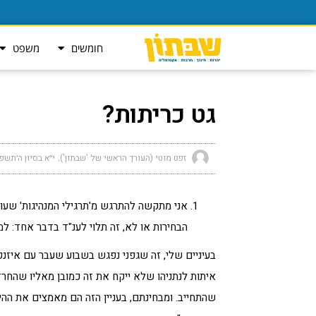
חומשים
משפט
גט כריתות?
זפט מוטי (העורך הראשי של 'שבתון')
י״א בסיון ה׳תשפ״ו (מאי
אני מתקשה להתרגש מ'תרגילי המנהיגות' שעוש
הבחירות או לא, זה תלוי לענ"ד בדבר אחד: למי
בעיניים שלי, זה שגפני נפגש בשבוע שעבר עם איזנ
איתות לנתניהו שלא ייקח את זה כמובן מאליו שהחרד
שהתחייב. ומבחינתם, בעניין הזה הם מאמצים את ההיגד