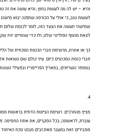
בעיניים שלי, ווין-ווין סיטואיישן. כולם מרוויחים.
והיא – יש לה מה לעשות בחוץ, והיא עושה את זה טו
לעשות טוב, כי אולי על הכורסה שתפנה יבוא מישהו 
שמישהי תעשה את הצעד הזה, לומר לכנסת שלום ולא 
לצאת מהנוף הפוליטי שלנו, ולו כדי שהחיים יהיו שקט
חברי כנסת המכהנים כיום. עיני כולם שם נשואות אל 
במספר השריונים, בתאריך הפריימריז ובפעילי השטח. 
4.
מציץ מהחרכים. רשימת הציונות הדתית בראשות סמוט
עוברת, לראשונה, בכל הסקרים, את אחוז החסימה. פ
מסבירים זאת במעבר מאוכזבים מבנט נוכח האיחוד ע