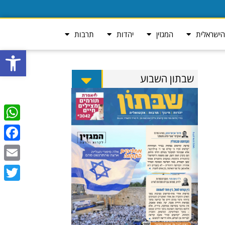
ישראלית
המגזין
יהדות
תרבות
פתח סרגל
שבתון השבוע
tsApp
ebook
Email
Twitter