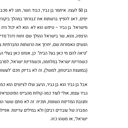
ימים, דאג להפיץ ברשתות את 'גבורתו' במהלך ביקור
מישראל. בן גביר – טיפש הוא לא. הוא לא יכול היה 
הרצפה, והוא, שר בישראל ההולך שם זחוח ודגל מדי
הנשים האסורות שם, יחרוך את הרשתות החברתיות בתוך
"נראה להם מי כאן בעל הבית". כן, אנחנו כאן בעלי 
כשמדינת ישראל במלחמה, וכשמדינת ישראל, למרבה ה
(במועצת הביטחון, למשל), זה לא בדיוק חכם 'לעשו
אבל בן גביר הוא בן גביר, הרעב שלו לציוצים הוא כמו
גביר עצמו, אולי לעוד כמה קולות מהבייס הפוטנציאלי
ותגובת המדינות השונות, תוכיח. זה לא סתם ששר החוץ
הסברה של עובדים רבים) ולא במילים עדינות. אפילו
ישראל', או משהו כזה.