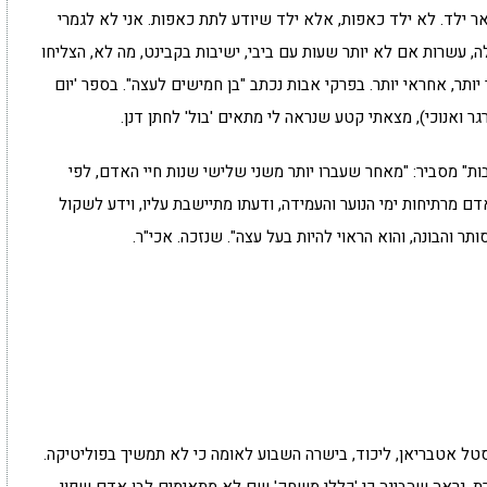
ן ה-50, בהרבה היבטים נשאר ילד. לא ילד כאפות, אלא ילד שיודע לתת כאפות. אני לא לגמרי
עשרות אם לא יותר שעות עם ביבי, ישיבות בקבינט, מה לא, הצליחו
יותר, אחראי יותר. בפרקי אבות נכתב "בן חמישים לעצה". בספר 'יום
גר ואנוכי), מצאתי קטע שנראה לי מתאים 'בול' לחתן דנן.
ת" מסביר: "מאחר שעברו יותר משני שלישי שנות חיי האדם, לפי
דם מרתיחות ימי הנוער והעמידה, ודעתו מתיישבת עליו, וידע לשקול
 והבונה, והוא הראוי להיות בעל עצה". שנזכה. אכי"ר.
טל אטבריאן, ליכוד, בישרה השבוע לאומה כי לא תמשיך בפוליטיקה.