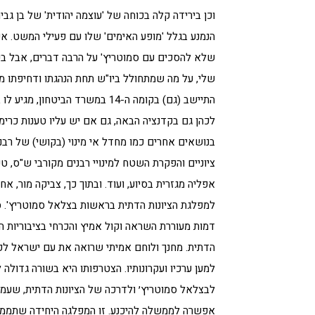
וכן בירידה קלה בכוחה של 'עוצמה יהודית' של בן גביר
הנמנע בגלל 'מופע האימים' שלו עם פעילי המשט. א
שלא להסכים עם סמוטריץ' על הרבה דברים, אבל בעי
שלי, על מה שמתחולל ביו"ש תחת הנהגתו ודחיפתו מ
התיישב (גם) בקומה ה-14 במשרד הביטחון, מגיע
לכהן גם בקדנציה הבאה, גם אם יש עליו טענות כרימו
בנושאים אחרים כמו מחדל אי מינוי (בקושי) של רבנ
ציוניים והפקרת השטח למינויי רבנים מקורבי ש"ס, טע
אפליה מגזרית בסיוע, ועוד. ובתוך כך, צביקה מור, א
למפלגת הציונות הדתית בראשות בצלאל סמוטריץ'. ס
דמות מעוררת השראה וקול אמיץ והכרחי בציבוריות 
הדתית. מחנך ולוחם אמיתי שרואה את עם ישראל לפ
למען ערכיו ועקרונותיו. הצטרפותו היא בשורה גדולה 
לבצלאל סמוטריץ׳ ולדרכה של הציונות הדתית, שעמד
אפשרה לממשלה להיכנע. זו המפלגה היחידה שתממש מ