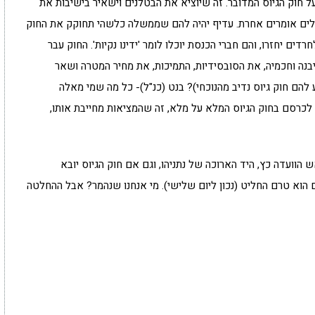
 חוק הגיוס המדובר. זה שיוציא את הבטלנים וישאיר בישיבות את
לים אומרים אחרת. עדיף יהיה להם שממשלה כלשהי תחוקק את החוק
ים יחזרו, והם חברי הכנסת יוכלו לומר 'ידינו נקיות'. החוק עבר
יבנה וחכמיה, את הסובסידיות, התמיכות, את מחיר המטרה ושאר
 להם חוק גיוס נדיב מהנוכחי)? בנט (כנ"ל)- כל מה שמי מאלה
לכרסם בחוק הגיוס המלא על מלא, זה שהמציאות מחייבת אותו,
 הוועדה כץ, היד הארוכה של נתניהו, וגם אם חוק הגיוס יובא
גם הוא טרם החליט (נכון ליום שלישי). מי אנחנו שנהמר? אבל ההחלטה