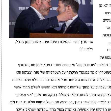
, לא מן
פשר
ניים
אז
 לו בזכות
סמוטריץ' ומור במסיבת העיתונאים. צילום: יונתן זינדל,
ן
פלאש90
ים
נות על
חד מראשי "פורום תקווה" ואביו של שורד השבי איתן מור, מצטרף
מוטריץ' אמר במעמד ההכרזה על הצטרפותו של מור: "צביקה הוא
הישראלית. אדם שמבטא יותר מכל את הציבור המופלא שלנו בציונות
ני עצמו, פועל מתוך שליחות אמיתית ולא חושש לשלם מחיר אישי
לציונות הדתית ולמחנה הלאומי כולו". צביקה מור אמר: "אני מצטרף
ה לצידי לכל אורך הדרך, השמיעה את הקול הנחוש שלנו בקבינט ולא
דיניות ימין אמיתית, ואומרת בקול ברור שמדינת ישראל צריכה