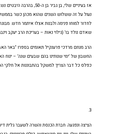
אז בעיניים שלי, בן גביר ב
נעול על זה ששלוש השנים שהוא מכהן כשר בממשלה, 
לחדור למוחו פנימה ולבנות אצלו איתמר חדש. מבוגר 
שאדם נולד בו' (גילוי נאות – בעריכת הרב יעקב וינבר
הרב מנחם מרדכי פרענקיל תאומים בספרו "באר האבו
החשבון של 'ימי שנותינו בהם שבעים שנה' – ינוח הא
כפלס כל דבר הצריך למשקל בהתבוננות אל חלקי הסותר
3.
הציצה ונפגעה. חברת הכנסת והשרה לשעבר גלית דיס