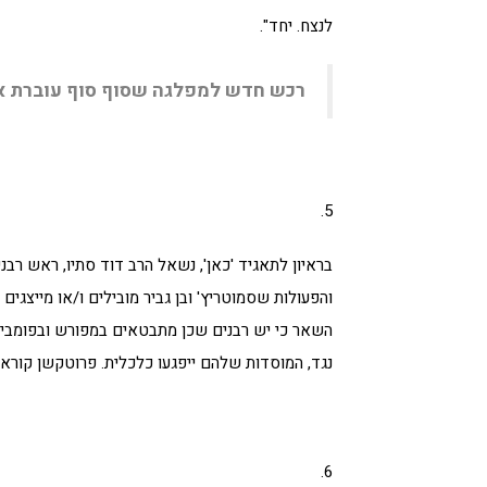
לנצח. יחד".
רכש חדש למפלגה שסוף סוף עוברת את
5.
בראיון לתאגיד 'כאן', נשאל הרב דוד סתיו, ראש רבני 
והפעולות שסמוטריץ' ובן גביר מובילים ו/או מייצגים
השאר כי יש רבנים שכן מתבטאים במפורש ובפומבי, 
נגד, המוסדות שלהם ייפגעו כלכלית. פרוטקשן קוראי
6.