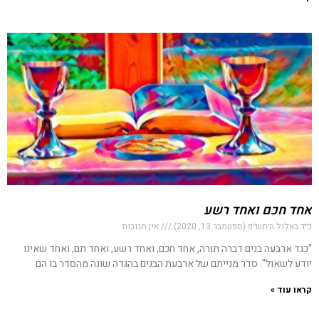
אחד חכם ואחד רשע
כ״ד באלול ה׳תש״פ (ספטמבר 13, 2020)
אין תגובות
"כגד ארבעה בנים דברה תורה, אחד חכם, ואחד רשע, ואחד תם, ואחד שאינו
יודע לשאול". סדר מנייתם של ארבעת הבנים בהגדה שונה מהסדר בו הם
קראו עוד »