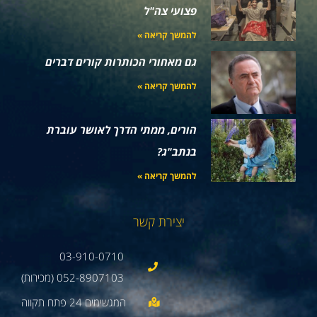
פצועי צה"ל
להמשך קריאה »
גם מאחורי הכותרות קורים דברים
להמשך קריאה »
הורים, ממתי הדרך לאושר עוברת
בנתב"ג?
להמשך קריאה »
יצירת קשר
03-910-0710
052-8907103 (מכירות)