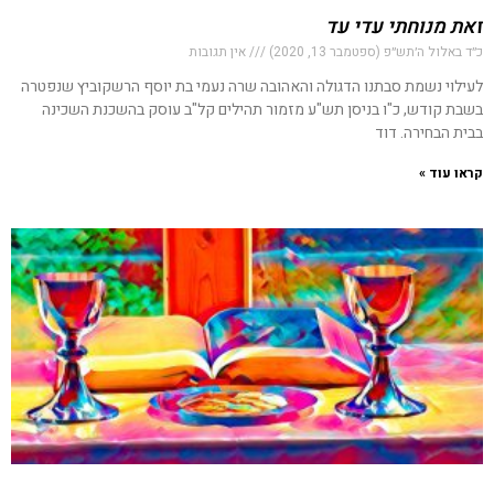
זאת מנוחתי עדי עד
כ״ד באלול ה׳תש״פ (ספטמבר 13, 2020)
אין תגובות
לעילוי נשמת סבתנו הדגולה והאהובה שרה נעמי בת יוסף הרשקוביץ שנפטרה
בשבת קודש, כ"ו בניסן תש"ע מזמור תהילים קל"ב עוסק בהשכנת השכינה
בבית הבחירה. דוד
קראו עוד »