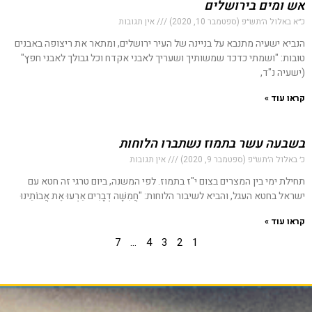
אש ומים בירושלים
כ״א באלול ה׳תש״פ (ספטמבר 10, 2020)
אין תגובות
הנביא ישעיה מתנבא על בניינה של העיר ירושלים, ומתאר את ריצופה באבנים
טובות: "ושמתי כדכד שמשותיך ושעריך לאבני אקדח וכל גבולך לאבני חפץ"
(ישעיה נ"ד,
קראו עוד »
בשבעה עשר בתמוז נשתברו הלוחות
כ׳ באלול ה׳תש״פ (ספטמבר 9, 2020)
אין תגובות
תחילת ימי בין המצרים בצום י"ז בתמוז. לפי המשנה, ביום טרגי זה חטא עם
ישראל בחטא העגל, והביא לשיבור הלוחות: "חֲמִשָּׁה דְבָרִים אֵרְעוּ אֶת אֲבוֹתֵינוּ
קראו עוד »
7
…
4
3
2
1