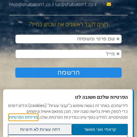
moti@shabaton1.co.il liat@shabaton1.co.il
רוצים לקבל ראשונים את שבתון במייל?
הפרטיות שלכם חשובה לנו
לידיעתכם, באתר זה נעשה שימוש ב"קבצי עוגיות" (cookies) וכלים דומים
כדי לספק חוויית גלישה טובה יותר, תוכן מותאם אישית וניתוחים
תנאי שימוש ומדיניות פרטיות
מדיניות הפרטיות
סטטיסטיים. למידע נוסף עיינו במדיניות הפרטיות שלנו.
פנו אלינו
קראתי ואני מאשר
דחה עוגיות לא חיוניות
הצהרת נגישות