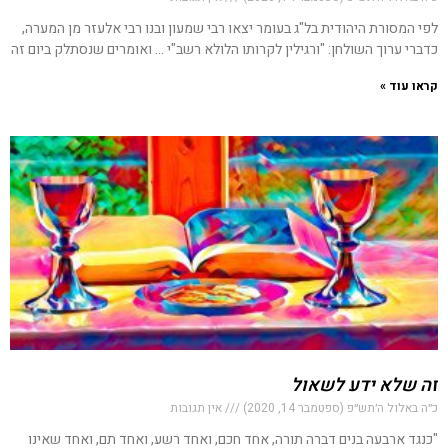
לפי המסורת היהודית בל"ג בעומר יצאו רבי שמעון ובנו רבי אלעזר מן המערה,
כדברי ערוך השולחן: "ורגילין לקרותו הלולא רשב"י … ואומרים שנסתלק ביום זה
קראו עוד »
זה שלא ידע לשאול
כ״ה באלול ה׳תש״פ (ספטמבר 14, 2020)
אין תגובות
"כנגד ארבעה בנים דברה תורה, אחד חכם, ואחד רשע, ואחד תם, ואחד שאינו