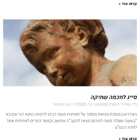
קראו עוד »
סייג לחכמה שתיקה
כ״ד באלול ה׳תש״פ (ספטמבר 13, 2020)
אין תגובות
המדרש במסכת מנחות מספר על חשיפת משה רבינו לדמות התנא רבי עקיבא:
"בשעה שעלה משה למרום מצאו להקב"ה שיושב וקושר כתרים לאותיות אמר
לפניו רבש"ע
קראו עוד »