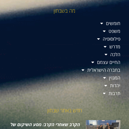
מה בשבתון
חומשים
משפט
פילוסופיה
מדרש
הלכה
החיים עצמם
בחברה הישראלית
המגזין
יהדות
תרבות
חדש באתר שבתון
הקרב שאחרי הקרב: מסע השיקום של