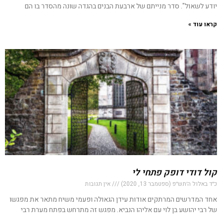
יודע לשאול". סדר מנייתם של ארבעת הבנים בהגדה שונה מהסדר בו הם
קראו עוד »
קול דודי דופק פתחי לי
כ״ד באלול ה׳תש״פ (ספטמבר 13, 2020)
אין תגובות
אחד המדרשים המרתקים אודות עידן הגאולה ופעמי משיח מתאר את מפגשו
של רבי יהושע בן לוי עם אליהו הנביא. מפגש זה מתרחש בפתח מערת רבי