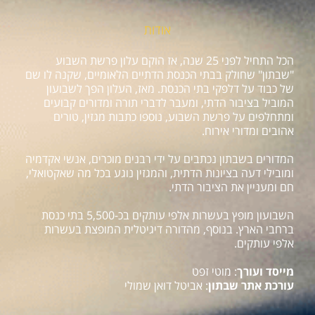
אודות
הכל התחיל לפני 25 שנה, אז הוקם עלון פרשת השבוע
"שבתון" שחולק בבתי הכנסת הדתיים הלאומיים, שקנה לו שם
של כבוד על דלפקי בתי הכנסת. מאז, העלון הפך לשבועון
המוביל בציבור הדתי, ומעבר לדברי תורה ומדורים קבועים
ומתחלפים על פרשת השבוע, נוספו כתבות מגזין, טורים
אהובים ומדורי אירוח.
המדורים בשבתון נכתבים על ידי רבנים מוכרים, אנשי אקדמיה
ומובילי דעה בציונות הדתית, והמגזין נוגע בכל מה שאקטואלי,
חם ומעניין את הציבור הדתי.
השבועון מופץ בעשרות אלפי עותקים בכ-5,500 בתי כנסת
ברחבי הארץ. בנוסף, מהדורה דיגיטלית המופצת בעשרות
אלפי עותקים.
מייסד ועורך
: מוטי זפט
עורכת אתר שבתון
: אביטל דואן שמולי