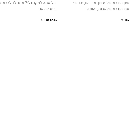
ן היו ראש לניסיון: אברהם, יהושע
יכול אתה לתקנם לי? אמר לו: לבראתן
 אברהם ראש לאבות, יהושע
כבתחלה אני
וד »
קראו עוד »