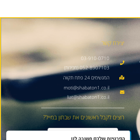
יצירת קשר
03-910-0710
052-8907103 (מכירות)
moti@shabaton1.co.il
liat@shabaton1.co.il
רוצים לקבל ראשונים את שבתון במייל?
הפרטיות שלכם חשובה לנו