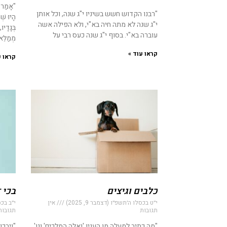
"אָמַר רַ
"רבנו הקדוש חשש בשיניו י"ג שנה, וכל אותן
הָיוּ שְׁ
י"ג שנה לא מתה חיה בא"י, ולא הפילה אשה
בְּגָדָיו
עוברה בא"י. בסוף י"ג שנה כעס רבי על
מְמַלֵּא 
קראו עוד »
קראו ע
כלבים וגיצים
בכי 
י״ט בכסלו ה׳תשפ״ו (דצמבר 9, 2025)
אין
י״ב בכסל
תגובות
תגובות
"מה כתיב למעלה מן הענין 'ואלה המלכים' וגו'
"ויבכ