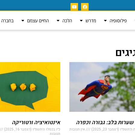
פילוסופיה
מדרש
הלכה
החיים עצמם
בחברה ה
יגים
שערות בלב: גבורה וכפרה
אינטואיציה ורטוריקה
׳תשפ״ו (דצמבר 23, 2025)
אין תגובות
כ״ו בכסלו ה׳תשפ״ו (דצמבר 16, 2025)
תגובות