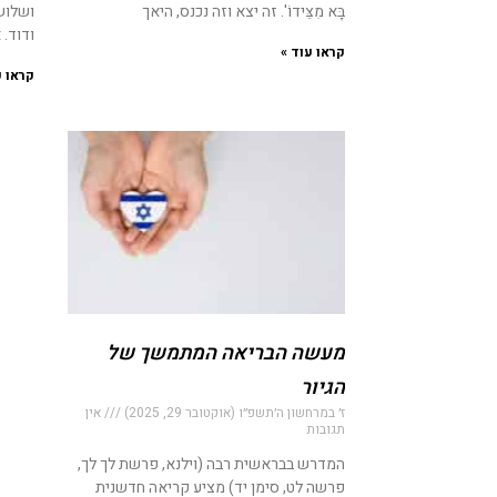
בָּא מִצֵּידוֹ'. זה יצא וזה נכנס, היאך
ושלושת
ודוד.
קראו עוד »
קראו ע
מעשה הבריאה המתמשך של
הגיור
ז׳ במרחשון ה׳תשפ״ו (אוקטובר 29, 2025)
אין
תגובות
המדרש בבראשית רבה (וילנא, פרשת לך לך,
פרשה לט, סימן יד) מציע קריאה חדשנית