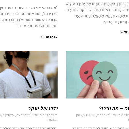
בִּי יוּדָן: כְּשֶׁהָיְתָה חֲמָתוֹ שֶׁל יְהוּדָה עוֹלָה,
"את חטאי אני מזכיר היום, פרעה קצף
תֵּי שְׂעָרוֹת יוֹצְאוֹת מִתּוֹךְ לִבּוֹ וְקוֹרְעוֹת אֶת
עבדיו וגו', ושם אתנו נער עברי עבד וגו'
, וּכְשֶׁהָיָה מְבַקֵּשׁ שֶׁתַּעֲלֶה חֲמָתוֹ, הָיָה
ארורים הרשעים שאפילו הטובה שעו
אַפּוּנְדָּתוֹ אֲפוּנִין
מתכוונים לרעה, שאמר שר
וד »
קראו עוד »
זה – מה טיבו?
נדרו של יעקב
ו ה׳תשפ״ו (דצמבר 2, 2025)
אין
ה׳ בכסלו ה׳תשפ״ו (נובמבר 25, 2025)
תגובות
ו – למה בכו? משל למה הדבר דומה?
וידר יעקב נדר לאמר אם יהיה א-להים ו