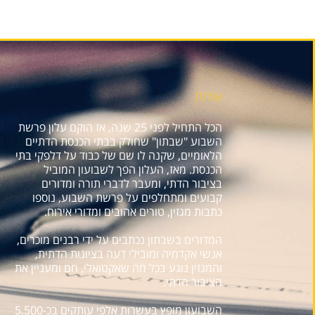
אודות
הכל התחיל לפני 25 שנה, אז הוקם עלון פרשת
השבוע "שבתון" שחולק בבתי הכנסת הדתיים
הלאומיים, שקנה לו שם של כבוד על דלפקי בתי
הכנסת. מאז, העלון הפך לשבועון המוביל
בציבור הדתי, ומעבר לדברי תורה ומדורים
קבועים ומתחלפים על פרשת השבוע, נוספו
כתבות מגזין, טורים אהובים ומדורי אירוח.
המדורים בשבתון נכתבים על ידי רבנים מוכרים,
אנשי אקדמיה ומובילי דעה בציונות הדתית,
והמגזין נוגע בכל מה שאקטואלי, חם ומעניין את
הציבור הדתי.
השבועון מופץ בעשרות אלפי עותקים בכ-5,500