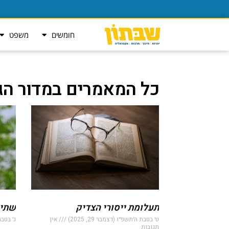
חומשים
משפט
כל המאמרים במדור הג
תעלומת ייסורי הצדיק
שתי 
ט׳ בטבת ה׳תשפ״ו (דצמבר 29, 2025)
אין
ג׳ בטבת ה
תגובות