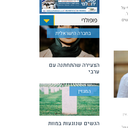
 על
.
פופולרי
שים
בחברה הישראלית
הצעירה שהתחתנה עם
ערבי
המגזין
אין
הנשים שנוגעות במוות
גו',