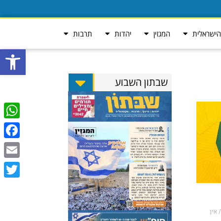
ישראלית
המגזין
יהדות
תרבות
פתח סרגל
שבתון השבוע
tsApp
ebook
Email
Twitter
אין