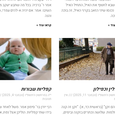
שבא לחטוף את האיל, התחיל האיל
אמר ר' ברכיה: בכל מה שתבע יעקב מ
 נכנסו שיני הזאב בקרני האיל, זה בוכה
השיבו. אמר: אם יהיה א-להים עמדי, ה
כה.
והנה
וד »
קראו עוד »
ין וכפילון
קפליות שבורות
ון ה׳תשפ״ו (נובמבר 11, 2025)
אין
י״ג במרחשון ה׳תשפ״ו (נובמבר 4, 2025)
תגובות
ם זקן" (בראשית כד, א). "זקן זה קנה
רבי יודן בר' סימון אמר: משל לאחד 
למות. שלושה נכתרים בזקנה ובימים,
בידו שתי קפליות. הוליכן אצל נפח, א