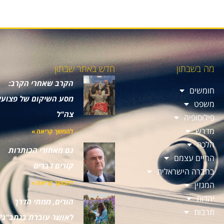
מה בשבתון
חדש באתר שבתון
הקרב שאחרי הקרב:
חומשים
מסע השיקום של פצועי
משפט
צה"ל
פילוסופיה
מדרש
להמשך קריאה »
הלכה
גם מאחורי הכותרות
החיים עצמם
קורים דברים
בחברה הישראלית
להמשך קריאה »
המגזין
יהדות
הורים, ממתי הדרך
תרבות
לאושר עוברת בנתב"ג?