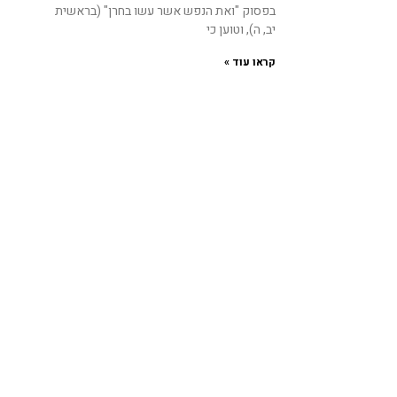
בפסוק "ואת הנפש אשר עשו בחרן" (בראשית
יב, ה), וטוען כי
קראו עוד »