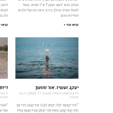
וכתיב הכא 'וישב יעקב'? א"ר חוניא: משל
לזאב 
לאחד שהיה מהלך בדרך וראה כת של כלבים
לנגחו.
ונתיירא מהם
וזה בו
קראו עוד »
קראו ע
יעקב ועשיו: אור וחושך
דיופל
כ״ו במרחשון ה׳תשפ״ו (נובמבר 17, 2025)
אין
כ׳ במרחש
תגובות
תגובות
"'ֹוַיְהִי כַּאֲשֶׁר כִּלָּה יִצְחָק לְבָרֵךְ אֶת יַעֲקֹב וַיְהִי אַךְ
"ואברה
יָצֹא יָצָא יַעֲקֹב מֵאֵת פְּנֵי יִצְחָק אָבִיו וְעֵשָׂו אָחִיו
שני עו