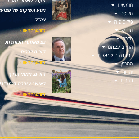
הקרב שאחרי הקרב:
חומשים
מסע השיקום של פצועי
משפט
צה"ל
פילוסופיה
מדרש
להמשך קריאה »
הלכה
גם מאחורי הכותרות
החיים עצמם
קורים דברים
בחברה הישראלית
להמשך קריאה »
המגזין
יהדות
הורים, ממתי הדרך
תרבות
לאושר עוברת בנתב"ג?
להמשך קריאה »