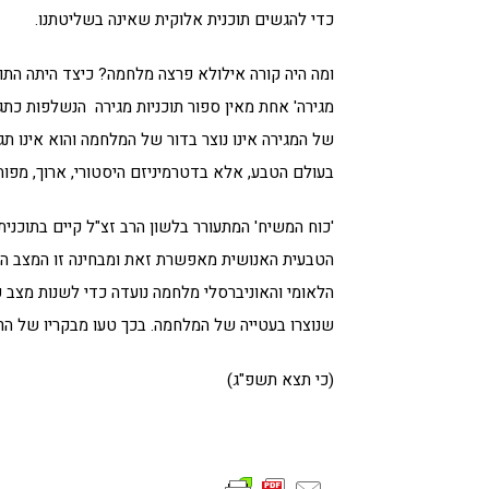
כדי להגשים תוכנית אלוקית שאינה בשליטתנו.
ומה היה קורה אילולא פרצה מלחמה? כיצד היתה התו
מגירה' אחת מאין ספור תוכניות מגירה הנשלפות כתג
של המגירה אינו נוצר בדור של המלחמה והוא אינו תג
בעולם הטבע, אלא בדטרמיניזם היסטורי, ארוך, מפות
'כוח המשיח' המתעורר בלשון הרב זצ"ל קיים בתוכני
הטבעית האנושית מאפשרת זאת ומבחינה זו המצב המלח
הלאומי והאוניברסלי מלחמה נועדה כדי לשנות מצב 
שנוצרו בעטייה של המלחמה. בכך טעו מבקריו של הרב
(כי תצא תשפ"ג)