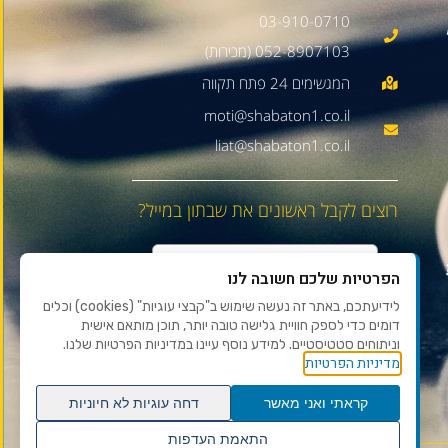
03-910-0710
052-8907103 (מכירות)
moti@shabaton1.co.il
liat@shabaton1.co.il
רוצים לקבל ראשונים את שבתון במייל?
הפרטיות שלכם חשובה לנו
לידיעתכם, באתר זה נעשה שימוש ב"קבצי עוגיות" (cookies) וכלים
דומים כדי לספק חוויית גלישה טובה יותר, תוכן מותאם אישית
וניתוחים סטטיסטיים. למידע נוסף עיינו במדיניות הפרטיות שלנו.
מדיניות הפרטיות
קראתי ואני מאשר
דחה עוגיות לא חיוניות
התאמת העדפות