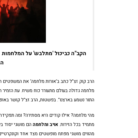
הקב"ה כביכול 'מתלבש' על המלחמות ש
הת
הרב קוק זצ"ל כתב ב'אורות מלחמה' את המשפטים הב
מלחמה גדולה בעולם מתעורר כוח משיח. עת הזמיר הג
התור נשמע בארצנו". בפשטות, הרב זצ"ל קושר באופן
מהי מלחמה? אילו קודים היא מסתירה? ומה תפקידה
מתמיד בכל הזירות.
אויב ומלחמה
הם מושגי יסוד בי
מהווים מושגי מפתח מופשטים מצד אחד וקונקרטיים 