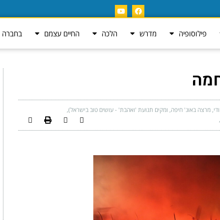
פילוסופיה
מדרש
הלכה
החיים עצמם
בחברה ה
חמה
ודי, מרצה באונ' חיפה, ומקים תנועת 'ואהבת' - עושים טוב בישראל)