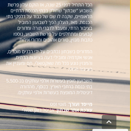
הכל התחיל לפני 25 שנה, אז הוקם עלון פרשת
השבוע "שבתון" שחולק בבתי הכנסת הדתיים
הלאומיים, שקנה לו שם של כבוד על דלפקי בתי
הכנסת. מאז, העלון הפך לשבועון המוביל
בציבור הדתי, ומעבר לדברי תורה ומדורים
קבועים ומתחלפים על פרשת השבוע, נוספו
כתבות מגזין, טורים אהובים ומדורי אירוח.
המדורים בשבתון נכתבים על ידי רבנים מוכרים,
אנשי אקדמיה ומובילי דעה בציונות הדתית,
והמגזין נוגע בכל מה שאקטואלי, חם ומעניין את
הציבור הדתי.
השבועון מופץ בעשרות אלפי עותקים בכ-5,500
בתי כנסת ברחבי הארץ. בנוסף, מהדורה
דיגיטלית המופצת בעשרות אלפי עותקים.
מייסד ועורך
: מוטי זפט
עורכת אתר שבתון
: אביטל דואן שמולי
גלילה
לראש