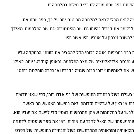
תח בפרשתנו מורה לנו כיצד נצליח במלחמה זו.
יה לנצח מבלי לצאת למלחמה מה טוב. יתר על כך, מפרשתנו אנו
 'לומר את דבריו' בהיותו גם שר ההיסטוריה וגם שר המלחמות. מאידך
גת ניצחון על אויביו, יהיו אשר יהיו.
הרב בחריפות. אנסה בכוחי הדל להסביר את כוונתו. ההתקפה עליו
ומנסח אידיאליזציה של מצב המלחמה. ובאופן קונקרטי יותר, כאילו
 את לאומיותנו! זוהי הבנה שגויה בדבריו ואי הכרה מוחלטת ביחסו
 בעולם בשל הבחירה החופשית של בני אדם. זוהי, כפי שאנו יודעים
ית או רצון של עריצים וכדומה. זאת במישור האנושי, מה באשר
לבש' על המלחמות שאינן מתרחשות בעטיו כדי ליישם את יעדיו הוא,
והי 'שפתו' של הא-ל לדבר עם אומות, ראו את ספר שופטים לדוגמה.
' תוצאותיה ומוראותיה המתרחשים בשל 'הבחירה החופשית' של הפרט