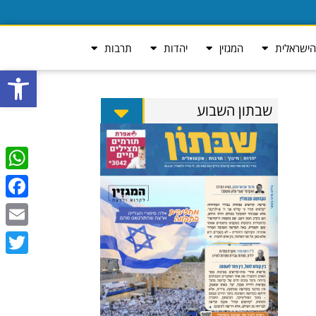
ישראלית
המגזין
יהדות
תרבות
פתח סרגל
שבתון השבוע
tsApp
ebook
Email
Twitter