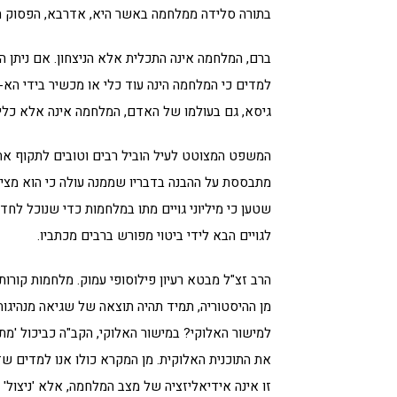
בתורה סלידה ממלחמה באשר היא, אדרבא, הפסוק הפו
ברם, המלחמה אינה התכלית אלא הניצחון. אם ניתן ה
למדים כי המלחמה הינה עוד כלי או מכשיר בידי הא-ל
גיסא, גם בעולמו של האדם, המלחמה אינה אלא כלי להש
המשפט המצוטט לעיל הוביל רבים וטובים לתקוף את 
מתבססת על ההבנה בדבריו שממנה עולה כי הוא מציע 
שטען כי מיליוני גויים מתו במלחמות כדי שנוכל לחדש
לגויים הבא לידי ביטוי מפורש ברבים מכתביו.
הרב זצ"ל מבטא רעיון פילוסופי עמוק. מלחמות קורות
מן ההיסטוריה, תמיד תהיה תוצאה של שגיאה מנהיגות
למישור האלוקי? במישור האלוקי, הקב"ה כביכול 'מת
את התוכנית האלוקית. מן המקרא כולו אנו למדים שז
זו אינה אידיאליזציה של מצב המלחמה, אלא 'ניצול