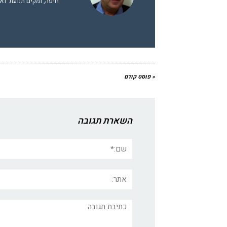
חיפה, ומקים תנועת 'וא
« פוסט קודם
השארת תגובה
שם:*
אתר:
תגובה