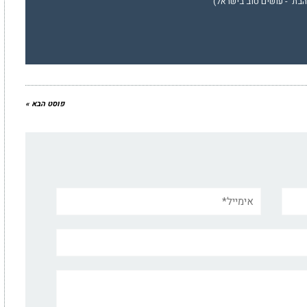
הבת' - עושים טוב בישראל)
פוסט הבא »
אימייל*