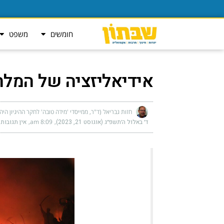
חומשים
משפט
אידיאליזציה של המל
חזות גבריאל (ד"ר, ממייסדי 'מידה טובה' לחקר ההיגיון היה
ד׳ באלול ה׳תשפ״ג (אוגוסט 21, 2023)
8:09 am
אין תגובות