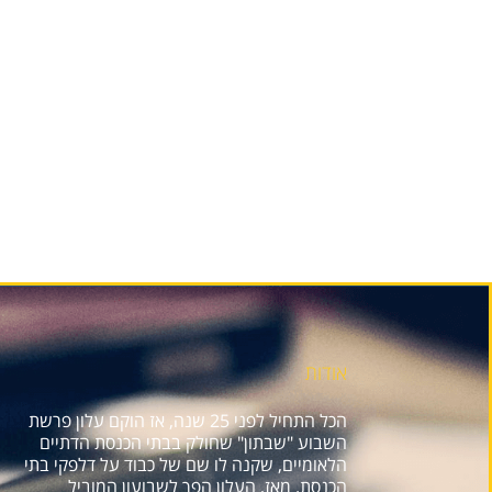
אודות
הכל התחיל לפני 25 שנה, אז הוקם עלון פרשת
השבוע "שבתון" שחולק בבתי הכנסת הדתיים
הלאומיים, שקנה לו שם של כבוד על דלפקי בתי
הכנסת. מאז, העלון הפך לשבועון המוביל