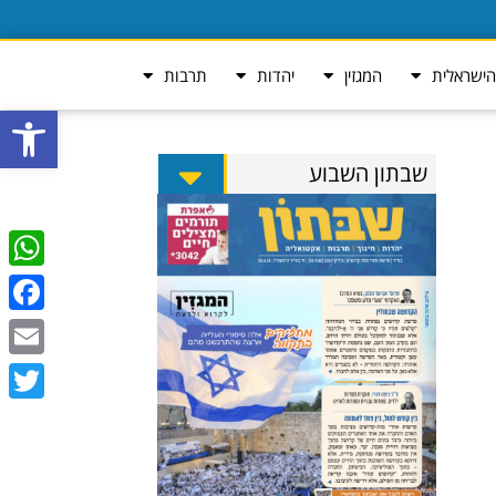
ישראלית
המגזין
יהדות
תרבות
פתח סרגל
שבתון השבוע
tsApp
ebook
Email
Twitter